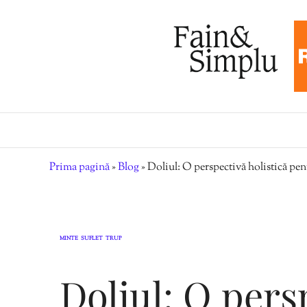
Prima pagină
»
Blog
»
Doliul: O perspectivă holistică pent
MINTE
SUFLET
TRUP
,
,
Doliul: O pers