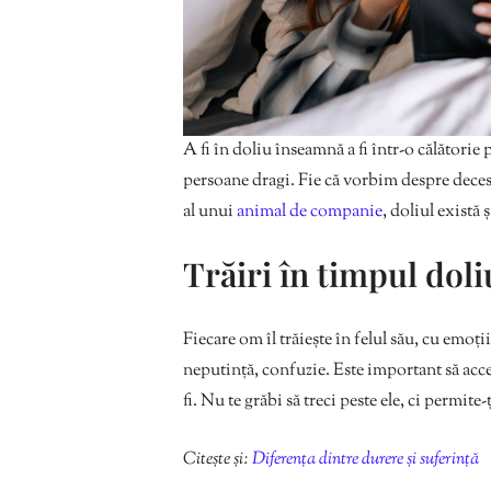
A fi în doliu înseamnă a fi într-o călători
persoane dragi. Fie că vorbim despre deces
al unui
animal de companie
, doliul există 
Trăiri în timpul doli
Fiecare om îl trăiește în felul său, cu emoții
neputință, confuzie. Este important să acce
fi. Nu te grăbi să treci peste ele, ci permite-
Citește și:
Diferența dintre durere și suferință