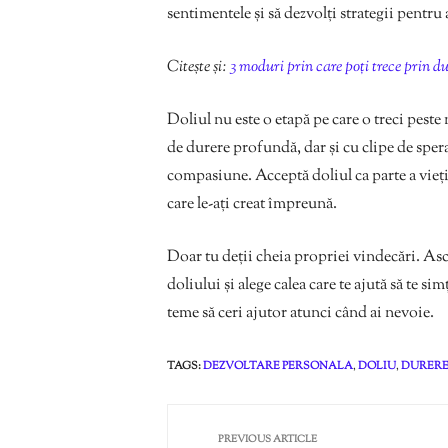
sentimentele și să dezvolți strategii pentru 
Citește și:
3 moduri prin care poți trece prin du
Doliul nu este o etapă pe care o treci pest
de durere profundă, dar și cu clipe de spera
compasiune. Acceptă doliul ca parte a vieț
care le-ați creat împreună.
Doar tu deții cheia propriei vindecări. Ascu
doliului și alege calea care te ajută să te sim
teme să ceri ajutor atunci când ai nevoie.
TAGS:
DEZVOLTARE PERSONALA
,
DOLIU
,
DURER
PREVIOUS ARTICLE