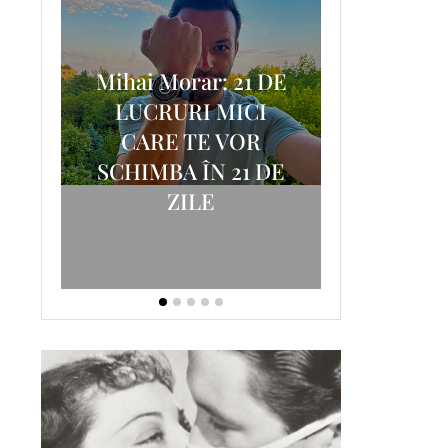
Mihai Morar: 21 DE
i
LUCRURI MICI
AM
SCRISOA
CARE TE VOR
T-
FOSTUL
SCHIMBA ÎN 21 DE
ZILE