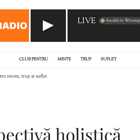
LIVE
Ascultă în Winamp
CLUB PENTRU
MINTE
TRUP
SUFLET
ru minte, trup și suflet
pectivă holistică