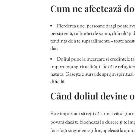
Cum ne afectează do
Pierderea unei persoane dragi poate ave
persistentă, tulburări de somn, dificultăți
tendința de a te supraalimenta – toate aces
dat.
Doliul pune la încercare și credințele t
importanța spiritualității, fie că te refugi
natura. Găsește o sursă de sprijin spiritual 
dificilă.
Când doliul devine 
Este important să reții că atunci când ți-a 
povară dacă te blochează în durere și te îm
face față singur emoțiilor, apelează la ajut