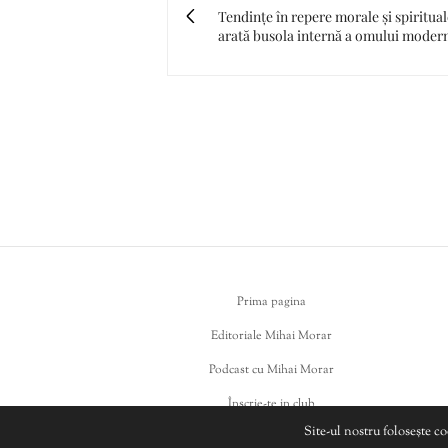
Tendințe în repere morale și spiritua
arată busola internă a omului moder
Prima pagina
Editoriale Mihai Morar
Podcast cu Mihai Morar
Înscrie-te in club
Site-ul nostru folosește c