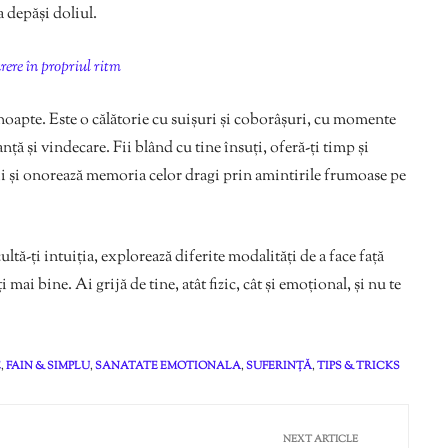
a depăși doliul.
rere în propriul ritm
e noapte. Este o călătorie cu suișuri și coborâșuri, cu momente
nță și vindecare. Fii blând cu tine însuți, oferă-ți timp și
ii și onorează memoria celor dragi prin amintirile frumoase pe
ltă-ți intuiția, explorează diferite modalități de a face față
ți mai bine. Ai grijă de tine, atât fizic, cât și emoțional, și nu te
E
,
FAIN & SIMPLU
,
SANATATE EMOTIONALA
,
SUFERINȚĂ
,
TIPS & TRICKS
NEXT ARTICLE