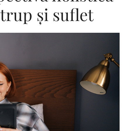
trup și suflet
Editorial Miha
Morar: CUM L-
SALVAT PE FĂ
FRUMOS