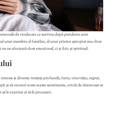
e personală de vindecare ce survine după pierderea unei
ul unui membru al familiei, al unui prieten apropiat sau chiar
și nu ne afectează doar emoțional, ci și fizic și spiritual.
ului
 intense și diverse: tristețe profundă, furie, vinovăție, regret,
pți și să onorezi toate aceste sentimente, oricât de dureroase ar
ți să le exprimi și să le procesezi.