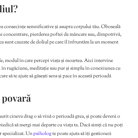
liul?
a consecințe semnificative și asupra corpului tău. Oboseală
 de concentrare, pierderea poftei de mâncare sau, dimpotrivă,
tea sunt cauzate de doliul pe care îl înfruntăm la un moment
ale, modul în care percepi viața și moartea. Aici intervine
ezi în rugăciune, meditație sau pur și simplu în conexiunea cu
care să te ajute să găsești sens și pace în această perioadă
o povară
murit cineva drag o să vină o perioadă grea, și poate deveni o
piedică să mergi mai departe cu viața ta. Dacă simți că nu poți
or specializat. Un
psiholog
te poate ajuta să îți gestionezi