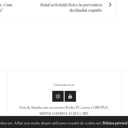
le. Cum
Rolul activității fizice în prevenirea
n?
declinului cognitiv
Urmareste-ne pe
Fain & Simplu este un proiect Radio ZU, parte a GRUPUL
MEDIA CAMINA (G.M.C.) SRL
ookie-uri. Aflați mai multe despre utilizarea noastră de cookie-uri:
Politica privind