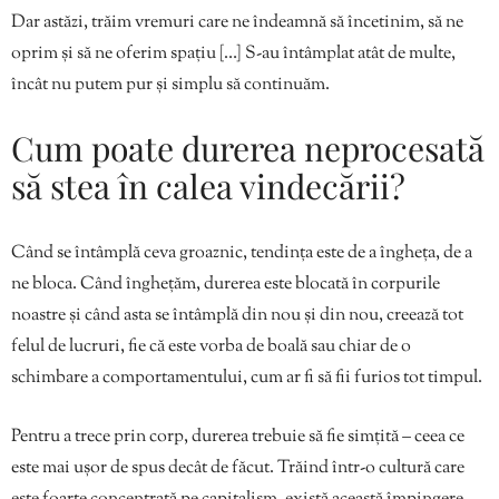
Dar astăzi, trăim vremuri care ne îndeamnă să încetinim, să ne
oprim și să ne oferim spațiu […] S-au întâmplat atât de multe,
încât nu putem pur și simplu să continuăm.
Cum poate durerea neprocesată
să stea în calea vindecării?
Când se întâmplă ceva groaznic, tendința este de a îngheța, de a
ne bloca. Când înghețăm, durerea este blocată în corpurile
noastre și când asta se întâmplă din nou și din nou, creează tot
felul de lucruri, fie că este vorba de boală sau chiar de o
schimbare a comportamentului, cum ar fi să fii furios tot timpul.
Pentru a trece prin corp, durerea trebuie să fie simțită – ceea ce
este mai ușor de spus decât de făcut. Trăind într-o cultură care