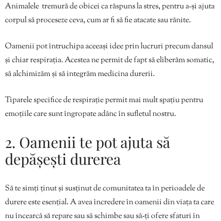
Animalele tremură de obicei ca răspuns la stres, pentru a-și ajuta
corpul să proceseze ceva, cum ar fi să fie atacate sau rănite.
Oamenii pot întruchipa aceeași idee prin lucruri precum dansul
și chiar respirația. Acestea ne permit de fapt să eliberăm somatic,
să alchimizăm și să integrăm medicina durerii.
Tiparele specifice de respirație permit mai mult spațiu pentru
emoțiile care sunt îngropate adânc în sufletul nostru.
2. Oamenii te pot ajuta să
depășești durerea
Să te simți ținut și susținut de comunitatea ta în perioadele de
durere este esențial. A avea încredere în oamenii din viața ta care
nu încearcă să repare sau să schimbe sau să-ți ofere sfaturi în