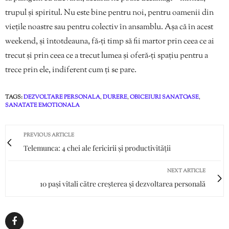
trupul și spiritul. Nu este bine pentru noi, pentru oamenii din
viețile noastre sau pentru colectiv în ansamblu. Așa că în acest
weekend, și întotdeauna, fă-ți timp să fii martor prin ceea ce ai
trecut și prin ceea ce a trecut lumea și oferă-ți spațiu pentru a
trece prin ele, indiferent cum ți se pare.
TAGS:
DEZVOLTARE PERSONALA
,
DURERE
,
OBICEIURI SANATOASE
,
SANATATE EMOTIONALA
PREVIOUS ARTICLE
Telemunca: 4 chei ale fericirii și productivității
NEXT ARTICLE
10 pași vitali către creșterea și dezvoltarea personală