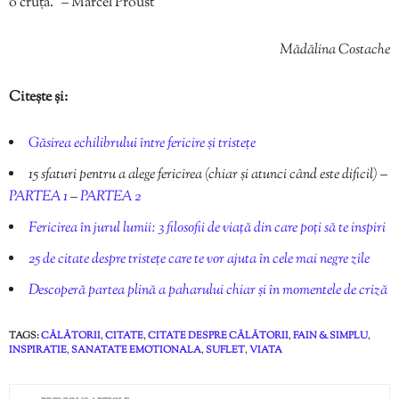
o cruță.” – Marcel Proust
Mădălina Costache
Citește și:
Găsirea echilibrului între fericire și tristețe
15 sfaturi pentru a alege fericirea (chiar și atunci când este dificil) –
PARTEA 1
–
PARTEA 2
Fericirea în jurul lumii: 3 filosofii de viață din care poți să te inspiri
25 de citate despre tristețe care te vor ajuta în cele mai negre zile
Descoperă partea plină a paharului chiar și în momentele de criză
TAGS:
CĂLĂTORII
,
CITATE
,
CITATE DESPRE CĂLĂTORII
,
FAIN & SIMPLU
,
INSPIRATIE
,
SANATATE EMOTIONALA
,
SUFLET
,
VIATA