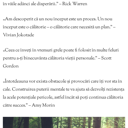
în văile adânci ale disperării.” – Rick Warren
„Am descoperit că un nou început este un proces. Un nou
început este o călătorie – o călătorie care necesită un plan.” –
Vivian Jokotade
„Ceea ce înveți în vremuri grele poate fi folosit în multe feluri
pentru a-ți binecuvânta călătoria vieții personale.” – Scott
Gordon
„Întotdeauna vor exista obstacole și provocări care îți vor sta în
cale. Construirea puterii mentale te va ajuta să dezvolți rezistența
la acele potențiale pericole, astfel încât să poți continua călătoria
către succes.” – Amy Morin