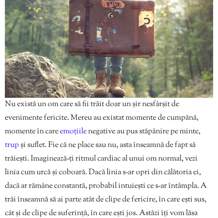
Nu există un om care să fii trăit doar un șir nesfârșit de
evenimente fericite. Mereu au existat momente de cumpănă,
momente în care
emoțiile
negative au pus stăpânire pe minte,
trup
și suflet. Fie că ne place sau nu, asta înseamnă de fapt să
trăiești. Imaginează-ți ritmul cardiac al unui om normal, vezi
linia cum urcă și coboară. Dacă linia s-ar opri din călătoria ei,
dacă ar rămâne constantă, probabil intuiești ce s-ar întâmpla. A
trăi înseamnă să ai parte atât de clipe de fericire, în care ești sus,
cât și de clipe de suferință, în care ești jos. Astăzi îți vom lăsa