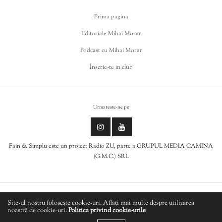
Prima pagina
Editoriale Mihai Morar
Podcast cu Mihai Morar
Înscrie-te in club
Urmareste-ne pe
Fain & Simplu este un proiect Radio ZU, parte a GRUPUL MEDIA CAMINA
(G.M.C.) SRL
Politica de cookies
Site-ul nostru folosește cookie-uri. Aflați mai multe despre utilizarea
noastră de cookie-uri:
Politica privind cookie-urile
LIVE
Politică de confidențialitate