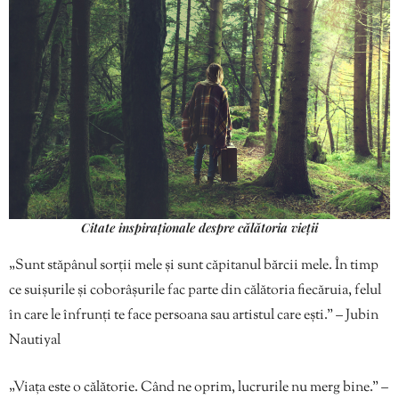
Citate inspiraționale despre călătoria vieții
„Sunt stăpânul sorții mele și sunt căpitanul bărcii mele. În timp
ce suișurile și coborâșurile fac parte din călătoria fiecăruia, felul
în care le înfrunți te face persoana sau artistul care ești.” – Jubin
Nautiyal
„Viața este o călătorie. Când ne oprim, lucrurile nu merg bine.” –