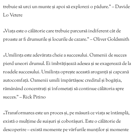
trebuie să urci un munte și apoi să explorezi o pădure.” – Davide
Lo Vetere
„Viața este o călătorie care trebuie parcursă indiferent cât de
proaste ar fi drumurile și locurile de cazare.” – Oliver Goldsmith
„Umilința este adevărata cheie a succesului. Oamenii de succes
pierd uneori drumul. Ei îmbrățișează adesea și se exagerează de la
roadele succesului. Umilința oprește această aroganță și capcană
autocomfață. Oamenii umili împărtășesc creditul și bogăția,
rămânând concentrați și înfometați să continue călătoria spre
succes.” – Rick Pitino
„Transformarea este un proces și, pe măsură ce viața se întâmplă,
există o mulțime de suișuri și coborâșuri. Este o călătorie de
descoperire – există momente pe vârfurile munților și momente