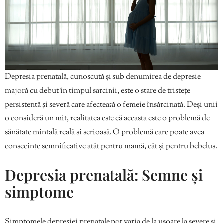
Depresia prenatală, cunoscută și sub denumirea de depresie
majoră cu debut în timpul sarcinii, este o stare de tristețe
persistentă și severă care afectează o femeie însărcinată. Deși unii
o consideră un mit, realitatea este că aceasta este o problemă de
sănătate mintală reală și serioasă. O problemă care poate avea
consecințe semnificative atât pentru mamă, cât și pentru bebeluș.
Depresia prenatală: Semne și
simptome
Simptomele depresiei prenatale pot varia de la ușoare la severe și