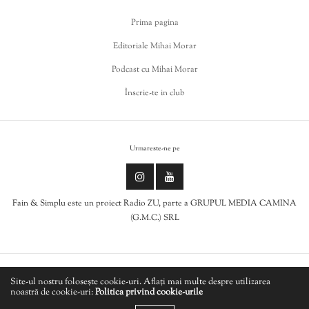
Prima pagina
Editoriale Mihai Morar
Podcast cu Mihai Morar
Înscrie-te in club
Urmareste-ne pe
Fain & Simplu este un proiect Radio ZU, parte a GRUPUL MEDIA CAMINA
(G.M.C.) SRL
Politica de cookies
Site-ul nostru folosește cookie-uri. Aflați mai multe despre utilizarea
noastră de cookie-uri:
Politica privind cookie-urile
LIVE
Politică de confidențialitate