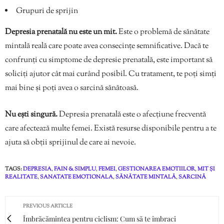
Grupuri de sprijin
Depresia prenatală nu este un mit.
Este o problemă de sănătate
mintală reală care poate avea consecințe semnificative. Dacă te
confrunți cu simptome de depresie prenatală, este important să
soliciți ajutor cât mai curând posibil. Cu tratament, te poți simți
mai bine și poți avea o sarcină sănătoasă.
Nu ești singură.
Depresia prenatală este o afecțiune frecventă
care afectează multe femei. Există resurse disponibile pentru a te
ajuta să obții sprijinul de care ai nevoie.
TAGS:
DEPRESIA
,
FAIN & SIMPLU
,
FEMEI
,
GESTIONAREA EMOTIILOR
,
MIT ȘI
REALITATE
,
SANATATE EMOTIONALA
,
SĂNĂTATE MINTALĂ
,
SARCINĂ
PREVIOUS ARTICLE
Îmbrăcămintea pentru ciclism: Cum să te îmbraci