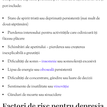
pot include:
Stare de spirit tristă sau deprimată persistentă (mai mult de
două săptămâni)
Pierderea interesului pentru activitățile care odinioară îți
făceau plăcere
Schimbări ale apetitului – pierderea sau creșterea
inexplicabilă a greutății
Dificultăți de somn –
insomnie
sau somnolență excesivă
Lipsa de energie sau
oboseală
persistentă
Dificultăți de concentrare, gândire sau luare de decizii
Sentimente de inutilitate sau
vinovăție
Gânduri de moarte sau sinucidere
Factori de risc pentru depresia