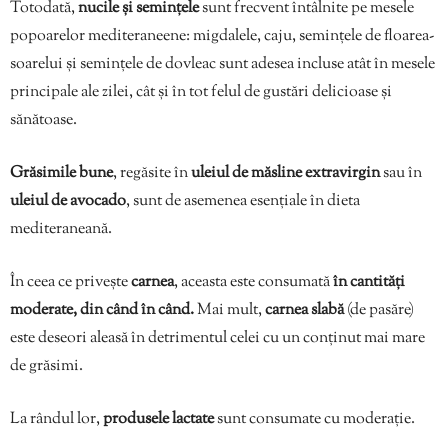
Totodată,
nucile și semințele
sunt frecvent întâlnite pe mesele
popoarelor mediteraneene: migdalele, caju, semințele de floarea-
soarelui și semințele de dovleac sunt adesea incluse atât în mesele
principale ale zilei, cât și în tot felul de gustări delicioase și
sănătoase.
Grăsimile bune
, regăsite în
uleiul de măsline extravirgin
sau în
uleiul de avocado
, sunt de asemenea esențiale în dieta
mediteraneană.
În ceea ce privește
carnea
, aceasta este consumată
în cantități
moderate, din când în când.
Mai mult,
carnea slabă
(de pasăre)
este deseori aleasă în detrimentul celei cu un conținut mai mare
de grăsimi.
La rândul lor,
produsele lactate
sunt consumate cu moderație.