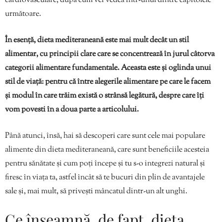
cardiovasculare, după cum vei vedea într-unul dintre capitolele
următoare.
În esență, dieta mediteraneană este mai mult decât un stil
alimentar, cu principii clare care se concentrează în jurul câtorva
categorii alimentare fundamentale. Aceasta este și oglinda unui
stil de viață: pentru că între alegerile alimentare pe care le facem
și modul în care trăim există o strânsă legătură, despre care îți
vom povesti în a doua parte a articolului.
Până atunci, însă, hai să descoperi care sunt cele mai populare
alimente din dieta mediteraneană, care sunt beneficiile acesteia
pentru sănătate și cum poți începe și tu s-o integrezi natural și
firesc în viața ta, astfel încât să te bucuri din plin de avantajele
sale și, mai mult, să privești mâncatul dintr-un alt unghi.
Ce înseamnă, de fapt, dieta