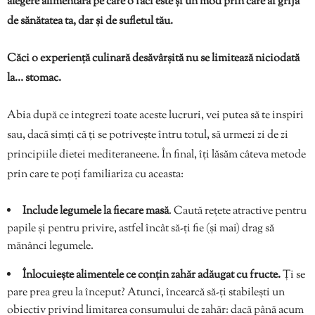
alegere alimentară pe care o faci este și un mod prin care ai grijă
de sănătatea ta, dar și de sufletul tău.
Căci o experiență culinară desăvârșită nu se limitează niciodată
la… stomac.
Abia după ce integrezi toate aceste lucruri, vei putea să te inspiri
sau, dacă simți că ți se potrivește întru totul, să urmezi zi de zi
principiile dietei mediteraneene. În final, îți lăsăm câteva metode
prin care te poți familiariza cu aceasta:
Include legumele la fiecare masă
. Caută rețete atractive pentru
papile și pentru privire, astfel încât să-ți fie (și mai) drag să
mănânci legumele.
Înlocuiește alimentele ce conțin zahăr adăugat cu fructe.
Ți se
pare prea greu la început? Atunci, încearcă să-ți stabilești un
obiectiv privind limitarea consumului de zahăr: dacă până acum