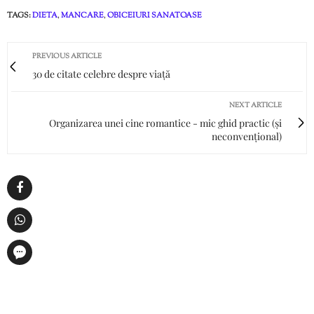
TAGS:
DIETA
,
MANCARE
,
OBICEIURI SANATOASE
PREVIOUS ARTICLE
30 de citate celebre despre viață
NEXT ARTICLE
Organizarea unei cine romantice - mic ghid practic (și
neconvențional)