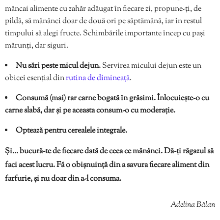
mâncai alimente cu zahăr adăugat în fiecare zi, propune-ți, de
pildă, să mănânci doar de două ori pe săptămână, iar în restul
timpului să alegi fructe. Schimbările importante încep cu pași
mărunți, dar siguri.
Nu sări peste micul dejun.
Servirea micului dejun este un
obicei esențial din
rutina de dimineață
.
Consumă (mai) rar carne bogată în grăsimi. Înlocuiește-o cu
carne slabă, dar și pe aceasta consum-o cu moderație.
Optează pentru cerealele integrale.
Și… bucură-te de fiecare dată de ceea ce mănânci. Dă-ți răgazul să
faci acest lucru. Fă o obișnuință din a savura fiecare aliment din
farfurie, și nu doar din a-l consuma.
Adelina Bălan