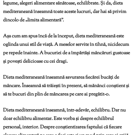
legume, alegeri alimentare sănătoase, echilibrate. Și da, dieta
mediteraneană înseamnă toate aceste lucruri, dar hai să privim
dincolo de „limita alimentară”.
Așa cum am spus încă de la început, dieta mediteraneană este
oglinda unui stil de viață. A meselor servite în tihnă, nicidecum
pe repede înainte. A bucuriei de a împărtăși mâncăruri gustoase
și povești delicioase cu cei dragi.
Dieta mediteraneană înseamnă savurarea fiecărei bucăți de
mâncare. Înseamnă să trăiești în prezent, să mănânci conștient și
să te bucuri din plin de mâncarea pe care ai pregătit-o.
Dieta mediteraneană înseamnă, într-adevăr, echilibru. Dar nu
doar echilibru alimentar. Este vorba și despre echilibrul
personal, interior. Despre conștientizarea faptului că fiecare