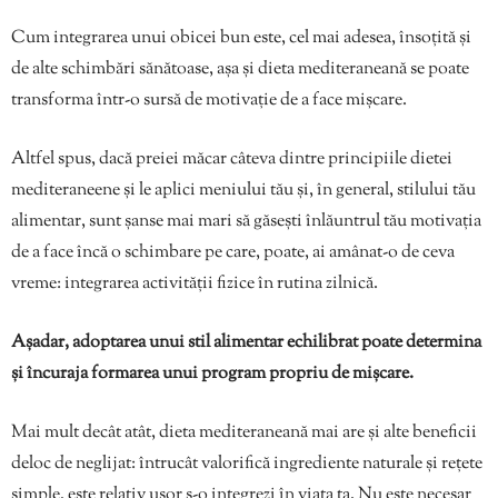
Cum integrarea unui obicei bun este, cel mai adesea, însoțită și
de alte schimbări sănătoase, așa și dieta mediteraneană se poate
transforma într-o sursă de motivație de a face mișcare.
Altfel spus, dacă preiei măcar câteva dintre principiile dietei
mediteraneene și le aplici meniului tău și, în general, stilului tău
alimentar, sunt șanse mai mari să găsești înlăuntrul tău motivația
de a face încă o schimbare pe care, poate, ai amânat-o de ceva
vreme: integrarea activității fizice în rutina zilnică.
Așadar, adoptarea unui stil alimentar echilibrat poate determina
și încuraja formarea unui program propriu de mișcare.
Mai mult decât atât, dieta mediteraneană mai are și alte beneficii
deloc de neglijat: întrucât valorifică ingrediente naturale și rețete
simple, este relativ ușor s-o integrezi în viața ta. Nu este necesar