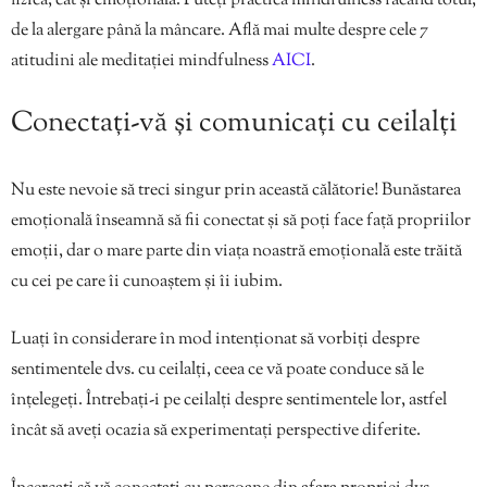
fizică, cât și emoțională. Puteți practica mindfulness făcând totul,
de la alergare până la mâncare. Află mai multe despre cele 7
atitudini ale meditației mindfulness
AICI
.
Conectați-vă și comunicați cu ceilalți
Nu este nevoie să treci singur prin această călătorie! Bunăstarea
emoțională înseamnă să fii conectat și să poți face față propriilor
emoții, dar o mare parte din viața noastră emoțională este trăită
cu cei pe care îi cunoaștem și îi iubim.
Luați în considerare în mod intenționat să vorbiți despre
sentimentele dvs. cu ceilalți, ceea ce vă poate conduce să le
înțelegeți. Întrebați-i pe ceilalți despre sentimentele lor, astfel
încât să aveți ocazia să experimentați perspective diferite.