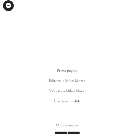
Prima pagina
Editoriale Mihai Morar
Podcast cu Mihai Morar
Înscrie-te in club
Urmareste-ne pe