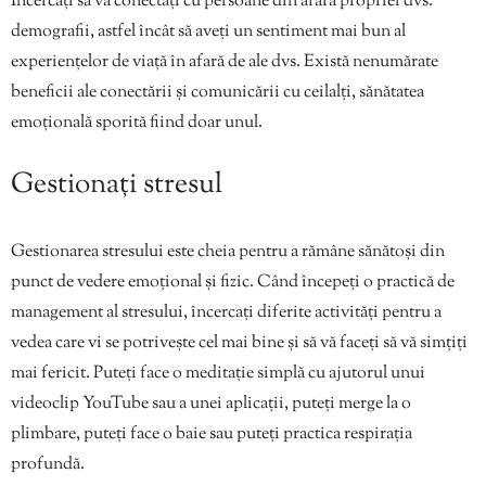
Încercați să vă conectați cu persoane din afara propriei dvs.
demografii, astfel încât să aveți un sentiment mai bun al
experiențelor de viață în afară de ale dvs. Există nenumărate
beneficii ale conectării și comunicării cu ceilalți, sănătatea
emoțională sporită fiind doar unul.
Gestionați stresul
Gestionarea stresului este cheia pentru a rămâne sănătoși din
punct de vedere emoțional și fizic. Când începeți o practică de
management al stresului, încercați diferite activități pentru a
vedea care vi se potrivește cel mai bine și să vă faceți să vă simțiți
mai fericit. Puteți face o meditație simplă cu ajutorul unui
videoclip YouTube sau a unei aplicații, puteți merge la o
plimbare, puteți face o baie sau puteți practica respirația
profundă.