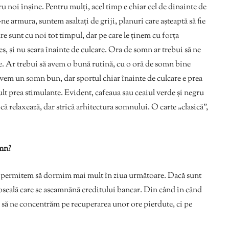
u noi înșine. Pentru mulți, acel timp e chiar cel de dinainte de
e armura, suntem asaltați de griji, planuri care așteaptă să fie
are sunt cu noi tot timpul, dar pe care le ținem cu forța
s, și nu seara înainte de culcare. Ora de somn ar trebui să ne
iate. Ar trebui să avem o bună rutină, cu o oră de somn bine
ă avem un somn bun, dar sportul chiar înainte de culcare e prea
t prea stimulante. Evident, cafeaua sau ceaiul verde și negru
ă relaxează, dar strică arhitectura somnului. O carte „clasică”,
omn?
e permitem să dormim mai mult în ziua următoare. Dacă sunt
oseală care se aseamnănă creditului bancar. Din când în când
 să ne concentrăm pe recuperarea unor ore pierdute, ci pe