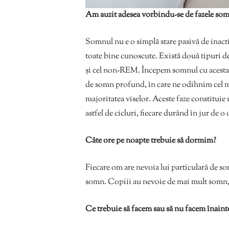
Am auzit adesea vorbindu-se de fazele som
Somnul nu e o simplă stare pasivă de inact
toate bine cunoscute. Există două tipuri d
și cel non-REM. Începem somnul cu acesta din
de somn profund, în care ne odihnim cel m
majoritatea viselor. Aceste faze constituie
astfel de cicluri, fiecare durând în jur de o 
Câte ore pe noapte trebuie să dormim?
Fiecare om are nevoia lui particulară de so
somn. Copiii au nevoie de mai mult somn, î
Ce trebuie să facem sau să nu facem înaint