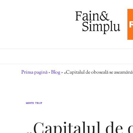
Prima pagină
»
Blog
»
„Capitalul de oboseală se aseamănă
MINTE
TRUP
,
„Capitalul de 