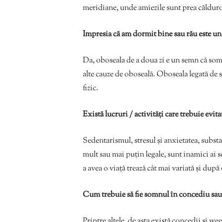
meridiane, unde amiezile sunt prea călduroa
Impresia că am dormit bine sau rău este un i
Da, oboseala de a doua zi e un semn că somnu
alte cauze de oboseală. Oboseala legată de 
fizic.
Există lucruri / activități care trebuie evi
Sedentarismul, stresul și anxietatea, substa
mult sau mai puțin legale, sunt inamici ai
a avea o viață trează cât mai variată și dup
Cum trebuie să fie somnul în concediu sa
Printre altele, de asta există concedii și 