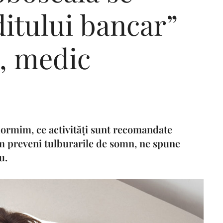
itului bancar”
u, medic
Editorial Miha
Morar: CUM L-
SALVAT PE FĂ
FRUMOS
dormim, ce activități sunt recomandate
m preveni tulburarile de somn, ne spune
u.