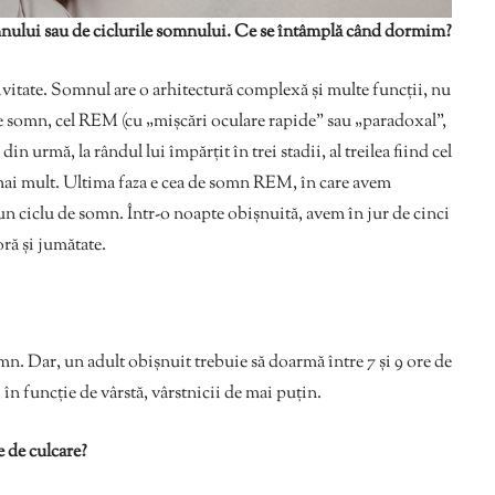
nului sau de ciclurile somnului. Ce se întâmplă când dormim?
ivitate. Somnul are o arhitectură complexă și multe funcții, nu
e somn, cel REM (cu „mișcări oculare rapide” sau „paradoxal”,
 urmă, la rândul lui împărțit în trei stadii, al treilea fiind cel
ai mult. Ultima faza e cea de somn REM, în care avem
 un ciclu de somn. Într-o noapte obișnuită, avem în jur de cinci
oră și jumătate.
mn. Dar, un adult obișnuit trebuie să doarmă între 7 și 9 ore de
n funcție de vârstă, vârstnicii de mai puțin.
e de culcare?