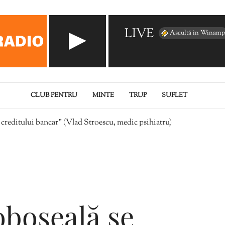
LIVE
Ascultă în Winamp
CLUB PENTRU
MINTE
TRUP
SUFLET
 creditului bancar” (Vlad Stroescu, medic psihiatru)
oboseală se