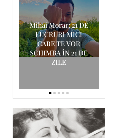
Mihai Morar: 21 DE
i
LUCRURI MICI
AM
SCRISOA
CARE TE VOR
T-
FOSTUL
SCHIMBA ÎN 21 DE
ZILE