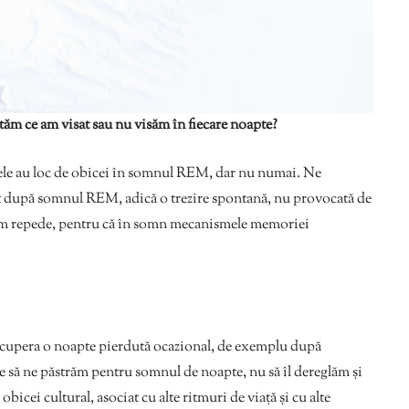
ităm ce am visat sau nu visăm în fiecare noapte?
sele au loc de obicei în somnul REM, dar nu numai. Ne
t după somnul REM, adică o trezire spontană, nu provocată de
uităm repede, pentru că în somn mecanismele memoriei
recupera o noapte pierdută ocazional, de exemplu după
 să ne păstrăm pentru somnul de noapte, nu să îl dereglăm și
obicei cultural, asociat cu alte ritmuri de viață și cu alte