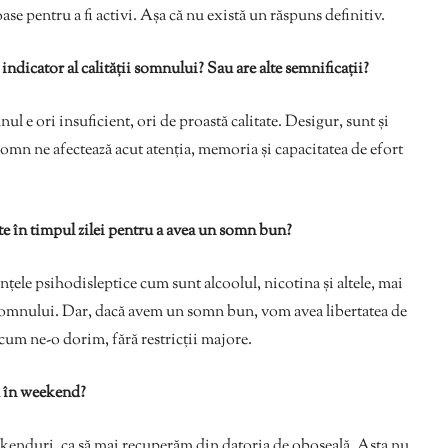
se pentru a fi activi. Așa că nu există un răspuns definitiv.
ndicator al calității somnului? Sau are alte semnificații?
l e ori insuficient, ori de proastă calitate. Desigur, sunt și
somn ne afectează acut atenția, memoria și capacitatea de efort
tate în timpul zilei pentru a avea un somn bun?
nțele psihodisleptice cum sunt alcoolul, nicotina și altele, mai
 somnului. Dar, dacă avem un somn bun, vom avea libertatea de
ă cum ne-o dorim, fără restricții majore.
u în weekend?
weekenduri, ca să mai recuperăm din datoria de oboseală. Asta nu