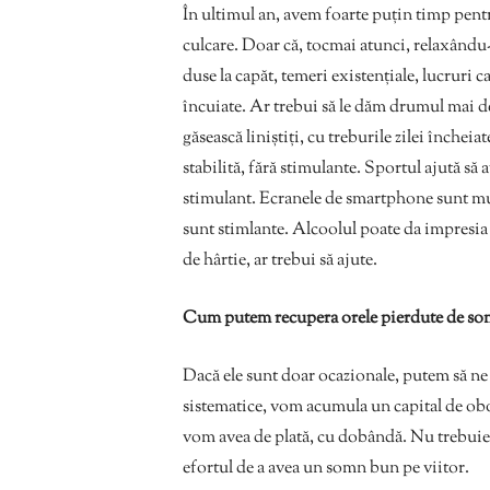
În ultimul an, avem foarte puțin timp pentr
culcare. Doar că, tocmai atunci, relaxându-n
duse la capăt, temeri existențiale, lucruri c
încuiate. Ar trebui să le dăm drumul mai de
găsească liniștiți, cu treburile zilei înche
stabilită, fără stimulante. Sportul ajută s
stimulant. Ecranele de smartphone sunt mul
sunt stimlante. Alcoolul poate da impresia c
de hârtie, ar trebui să ajute.
Cum putem recupera orele pierdute de s
Dacă ele sunt doar ocazionale, putem să n
sistematice, vom acumula un capital de ob
vom avea de plată, cu dobândă. Nu trebuie
efortul de a avea un somn bun pe viitor.