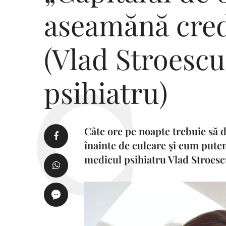
aseamănă cred
(Vlad Stroesc
psihiatru)
Câte ore pe noapte trebuie să 
înainte de culcare și cum pute
medicul psihiatru Vlad Stroesc