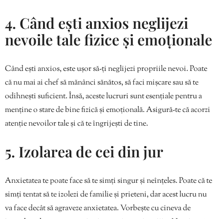
4. Când ești anxios neglijezi
nevoile tale fizice și emoționale
Când ești anxios, este ușor să-ți neglijezi propriile nevoi. Poate
că nu mai ai chef să mănânci sănătos, să faci mișcare sau să te
odihnești suficient. Însă, aceste lucruri sunt esențiale pentru a
menține o stare de bine fizică și emoțională. Asigură-te că acorzi
atenție nevoilor tale și că te îngrijești de tine.
5. Izolarea de cei din jur
Anxietatea te poate face să te simți singur și neînțeles. Poate că te
simți tentat să te izolezi de familie și prieteni, dar acest lucru nu
va face decât să agraveze anxietatea. Vorbește cu cineva de