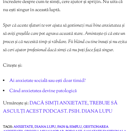
încredere despre cum te simți, cere ajutor și sprijin. Nu uita că
nu ești singur în această luptă.
Sper că aceste sfaturi te vor ajuta să gestionezi mai bine anxietatea și
să eviți greșelile care pot agrava această stare. Amintește-ți că este un
proces și că necesită timp și răbdare. Fii blând cu tine însuți și nu ezita
să ceri ajutor profesional dacă simți că nu poți face față singur.
Citește și:
Ai anxietate socială sau ești doar timid?
Când anxietatea devine patologică
Urmărește și:
DACĂ SIMȚI ANXIETATE, TREBUIE SĂ
ASCULȚI ACEST PODCAST. PSIH. DIANA LUPU
TAGS:
ANXIETATE
,
DIANA LUPU
,
FAIN & SIMPLU
,
GESTIONAREA