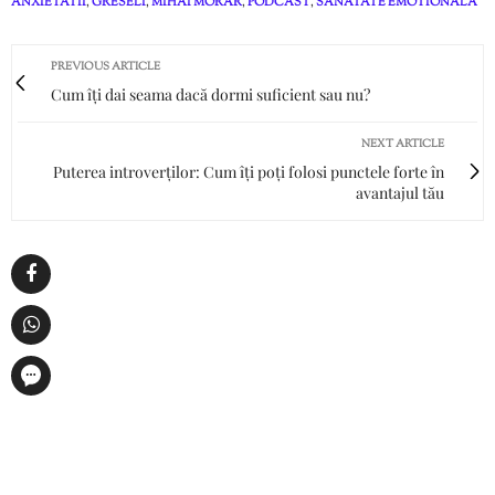
ANXIETATII
,
GRESELI
,
MIHAI MORAR
,
PODCAST
,
SANATATE EMOTIONALA
PREVIOUS ARTICLE
Cum îți dai seama dacă dormi suficient sau nu?
NEXT ARTICLE
Puterea introverților: Cum îți poți folosi punctele forte în
avantajul tău