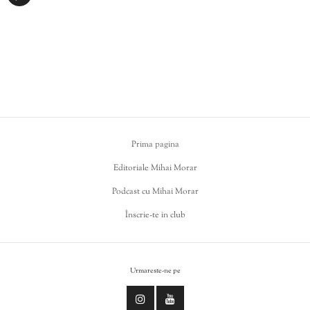
Prima pagina
Editoriale Mihai Morar
Podcast cu Mihai Morar
Înscrie-te in club
Urmareste-ne pe