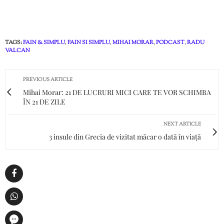
TAGS:
FAIN & SIMPLU
,
FAIN SI SIMPLU
,
MIHAI MORAR
,
PODCAST
,
RADU
VALCAN
PREVIOUS ARTICLE
Mihai Morar: 21 DE LUCRURI MICI CARE TE VOR SCHIMBA
ÎN 21 DE ZILE
NEXT ARTICLE
3 insule din Grecia de vizitat măcar o dată în viață