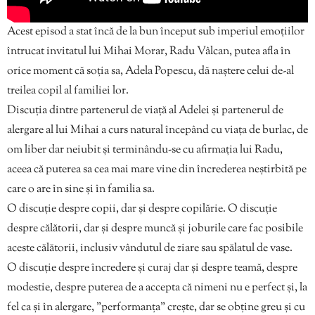
Acest episod a stat încă de la bun început sub imperiul emoțiilor
întrucat invitatul lui Mihai Morar, Radu Vâlcan, putea afla în
orice moment că soția sa, Adela Popescu, dă naștere celui de-al
treilea copil al familiei lor.
Discuția dintre partenerul de viață al Adelei și partenerul de
alergare al lui Mihai a curs natural începând cu viața de burlac, de
om liber dar neiubit și terminându-se cu afirmația lui Radu,
aceea că puterea sa cea mai mare vine din încrederea neștirbită pe
care o are în sine și în familia sa.
O discuție despre copii, dar și despre copilărie. O discuție
despre călătorii, dar și despre muncă și joburile care fac posibile
aceste călătorii, inclusiv vândutul de ziare sau spălatul de vase.
O discuție despre încredere și curaj dar și despre teamă, despre
modestie, despre puterea de a accepta că nimeni nu e perfect și, la
fel ca și în alergare, ”performanța” crește, dar se obține greu și cu