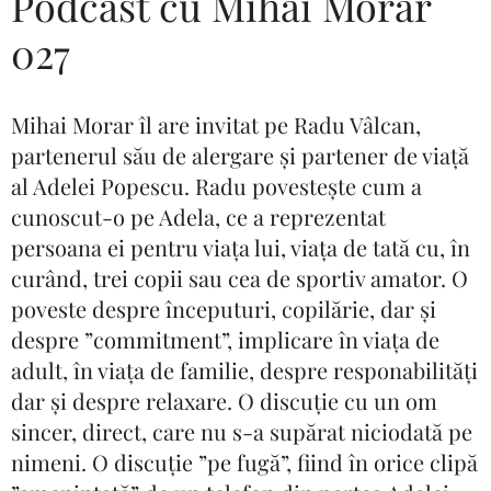
Podcast cu Mihai Morar
027
Mihai Morar îl are invitat pe Radu Vâlcan,
partenerul său de alergare și partener de viață
al Adelei Popescu. Radu povestește cum a
cunoscut-o pe Adela, ce a reprezentat
persoana ei pentru viața lui, viața de tată cu, în
curând, trei copii sau cea de sportiv amator. O
poveste despre începuturi, copilărie, dar și
despre ”commitment”, implicare în viața de
adult, în viața de familie, despre responabilități
dar și despre relaxare. O discuție cu un om
sincer, direct, care nu s-a supărat niciodată pe
nimeni. O discuție ”pe fugă”, fiind în orice clipă