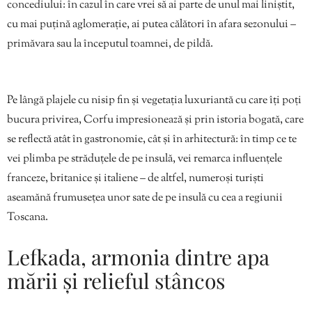
concediului: în cazul în care vrei să ai parte de unul mai liniștit,
cu mai puțină aglomerație, ai putea călători în afara sezonului –
primăvara sau la începutul toamnei, de pildă.
Pe lângă plajele cu nisip fin și vegetația luxuriantă cu care îți poți
bucura privirea, Corfu impresionează și prin istoria bogată, care
se reflectă atât în gastronomie, cât și în arhitectură: în timp ce te
vei plimba pe străduțele de pe insulă, vei remarca influențele
franceze, britanice și italiene – de altfel, numeroși turiști
aseamănă frumusețea unor sate de pe insulă cu cea a regiunii
Toscana.
Lefkada, armonia dintre apa
mării și relieful stâncos