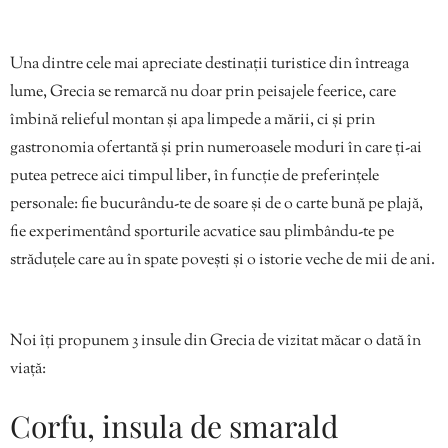
Una dintre cele mai apreciate destinații turistice din întreaga
lume, Grecia se remarcă nu doar prin peisajele feerice, care
îmbină relieful montan și apa limpede a mării, ci și prin
gastronomia ofertantă și prin numeroasele moduri în care ți-ai
putea petrece aici timpul liber, în funcție de preferințele
personale: fie bucurându-te de soare și de o carte bună pe plajă,
fie experimentând sporturile acvatice sau plimbându-te pe
străduțele care au în spate povești și o istorie veche de mii de ani.
Noi îți propunem 3 insule din Grecia de vizitat măcar o dată în
viață:
Corfu, insula de smarald