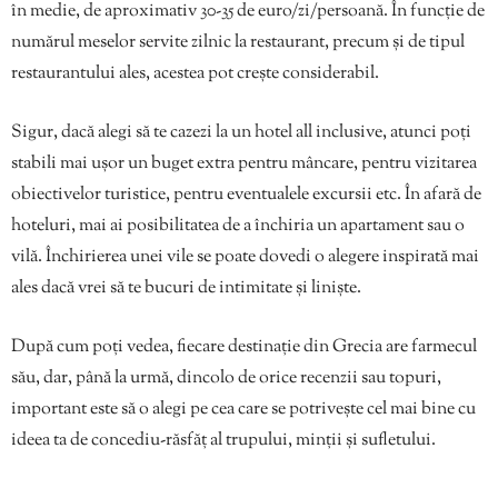
în medie, de aproximativ 30-35 de euro/zi/persoană. În funcție de
numărul meselor servite zilnic la restaurant, precum și de tipul
restaurantului ales, acestea pot crește considerabil.
Sigur, dacă alegi să te cazezi la un hotel all inclusive, atunci poți
stabili mai ușor un buget extra pentru mâncare, pentru vizitarea
obiectivelor turistice, pentru eventualele excursii etc. În afară de
hoteluri, mai ai posibilitatea de a închiria un apartament sau o
vilă. Închirierea unei vile se poate dovedi o alegere inspirată mai
ales dacă vrei să te bucuri de intimitate și liniște.
După cum poți vedea, fiecare destinație din Grecia are farmecul
său, dar, până la urmă, dincolo de orice recenzii sau topuri,
important este să o alegi pe cea care se potrivește cel mai bine cu
ideea ta de concediu-răsfăț al trupului, minții și sufletului.