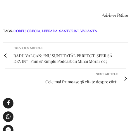
Adelina Bălan
TAGS:
CORFU
,
GRECIA
,
LEFKADA
,
SANTORINI
,
VACANTA
PREVIOUS ARTICLE
RADU VÂLCAN: “NU SUNT TATĂL PERFECT, SPER SĂ
DEVIN” | Fain & Simplu Podcast cu Mihai Morar 027
NEXT ARTICLE
Cele mai frumoase 38 citate despre cărți