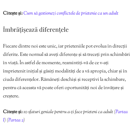
Citește și:
Cum să gestionezi conflictele de prietenie ca un adult
Îmbrățișează diferențele
Fiecare dintre noi este unic, iar prieteniile pot evolua în direcții
diferite. Este normal să aveți diferențe și să treceți prin schimbări
în viață. În astfel de momente, reamintiți-vă de ce v-ați
împrietenit inițial și găsiți modalități de a vă apropia, chiar și în
ciuda diferențelor. Rămâneți deschiși și receptivi la schimbare,
pentru că aceasta vă poate oferi oportunități noi de învățare și
creștere.
Citește și:
10 sfaturi geniale pentru a-ți face prieteni ca adult (
Partea
I
) (
Partea 2
)