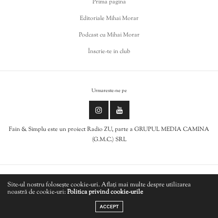
Prima pagina
Editoriale Mihai Morar
Podcast cu Mihai Morar
Înscrie-te in club
Urmareste-ne pe
Fain & Simplu este un proiect Radio ZU, parte a GRUPUL MEDIA CAMINA
(G.M.C.) SRL
Politica de cookies
Site-ul nostru folosește cookie-uri. Aflați mai multe despre utilizarea
noastră de cookie-uri:
Politica privind cookie-urile
LIVE
Politică de confidențialitate
ACCEPT
CANNONS - Purple Sun