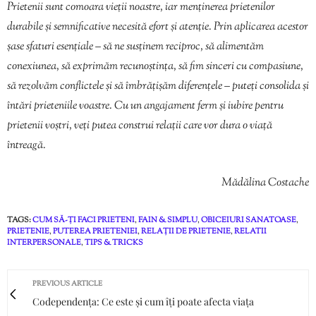
Prietenii sunt comoara vieții noastre, iar menținerea prietenilor
durabile și semnificative necesită efort și atenție. Prin aplicarea acestor
șase sfaturi esențiale – să ne susținem reciproc, să alimentăm
conexiunea, să exprimăm recunoștința, să fim sinceri cu compasiune,
să rezolvăm conflictele și să îmbrățișăm diferențele – puteți consolida și
întări prieteniile voastre. Cu un angajament ferm și iubire pentru
prietenii voștri, veți putea construi relații care vor dura o viață
întreagă.
Mădălina Costache
TAGS:
CUM SĂ-ȚI FACI PRIETENI
,
FAIN & SIMPLU
,
OBICEIURI SANATOASE
,
PRIETENIE
,
PUTEREA PRIETENIEI
,
RELAȚII DE PRIETENIE
,
RELATII
INTERPERSONALE
,
TIPS & TRICKS
PREVIOUS ARTICLE
Codependența: Ce este și cum îți poate afecta viața