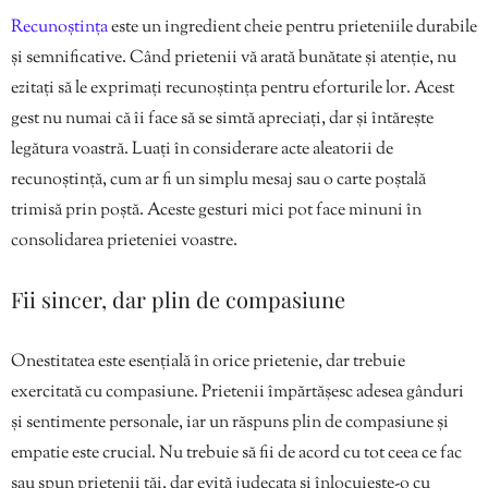
Recunoștința
este un ingredient cheie pentru prieteniile durabile
și semnificative. Când prietenii vă arată bunătate și atenție, nu
ezitați să le exprimați recunoștința pentru eforturile lor. Acest
gest nu numai că îi face să se simtă apreciați, dar și întărește
legătura voastră. Luați în considerare acte aleatorii de
recunoștință, cum ar fi un simplu mesaj sau o carte poștală
trimisă prin poștă. Aceste gesturi mici pot face minuni în
consolidarea prieteniei voastre.
Fii sincer, dar plin de compasiune
Onestitatea este esențială în orice prietenie, dar trebuie
exercitată cu compasiune. Prietenii împărtășesc adesea gânduri
și sentimente personale, iar un răspuns plin de compasiune și
empatie este crucial. Nu trebuie să fii de acord cu tot ceea ce fac
sau spun prietenii tăi, dar evită judecata și înlocuiește-o cu