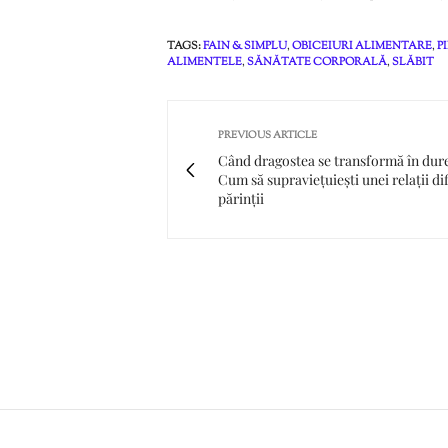
TAGS:
FAIN & SIMPLU
,
OBICEIURI ALIMENTARE
,
P
ALIMENTELE
,
SĂNĂTATE CORPORALĂ
,
SLĂBIT
PREVIOUS ARTICLE
Când dragostea se transformă în dur
Cum să supraviețuiești unei relații dif
părinții