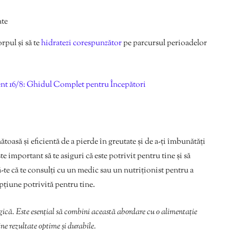
nte
rpul și să te
hidratezi corespunzător
pe parcursul perioadelor
ent 16/8: Ghidul Complet pentru Începători
ătoasă și eficientă de a pierde în greutate și de a-ți îmbunătăți
te important să te asiguri că este potrivit pentru tine și să
te că te consulți cu un medic sau un nutriționist pentru a
opțiune potrivită pentru tine.
agică. Este esențial să combini această abordare cu o alimentație
ine rezultate optime și durabile.