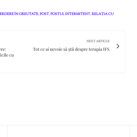
IERDERE ÎN GREUTATE
,
POST
,
POSTUL INTERMITENT
,
RELAȚIA CU
NEXT ARTICLE
ere:
Tot ce ai nevoie să știi despre terapia IFS
icile cu