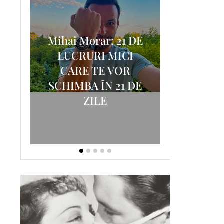
Mihai Morar: 21 DE
i
LUCRURI MICI
AM
SCRISOA
CARE TE VOR
T-
FOSTUL
SCHIMBA ÎN 21 DE
ZILE