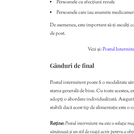
Persoanele cu afecțiuni renale
Persoanele care iau anumite medicame
De asemenea, este important să-ți asculți co
de post.
Vezi și:
Postul Intermit
Gânduri de final
Postul intermitent poate fi o modalitate săn
starea generală de bine. Cu toate acestea, es
adopți o abordare individualizată. Asigură-
stabili dacă acest tip de alimentație este o 
Reține:
Postul intermitent nu este o soluție m
sănătoasă și un stil de viață activ pentru a obț