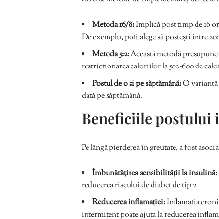
Metoda 16/8:
Implică post timp de 16 or
De exemplu, poți alege să postești între 20:0
Metoda 5:2:
Această metodă presupune c
restricționarea caloriilor la 500-600 de calo
Postul de o zi pe săptămână:
O variantă 
dată pe săptămână.
Beneficiile postului 
Pe lângă pierderea în greutate, a fost asociat
Îmbunătățirea sensibilității la insulină:
reducerea riscului de diabet de tip 2.
Reducerea inflamației:
Inflamația croni
intermitent poate ajuta la reducerea inflam