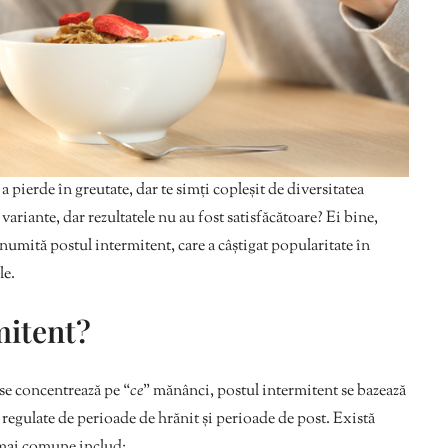
a pierde în greutate, dar te simți copleșit de diversitatea
variante, dar rezultatele nu au fost satisfăcătoare? Ei bine,
umită postul intermitent, care a câștigat popularitate în
le.
mitent?
 se concentrează pe “
ce
” mănânci, postul intermitent se bazează
 regulate de perioade de hrănit și perioade de post. Există
 mai comune includ: