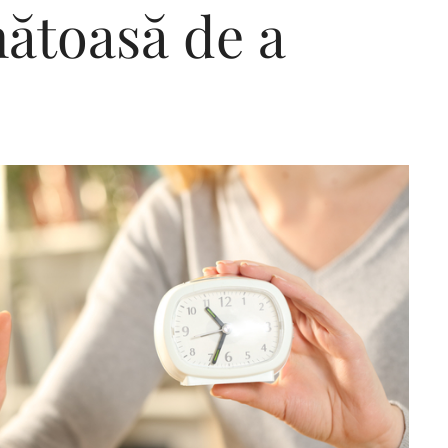
nătoasă de a
Editorial Miha
Morar: CUM L-
SALVAT PE FĂ
FRUMOS