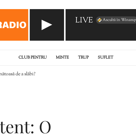
LIVE
Ascultă în Winamp
CLUB PENTRU
MINTE
TRUP
SUFLET
nătoasă de a slăbi?
tent: O