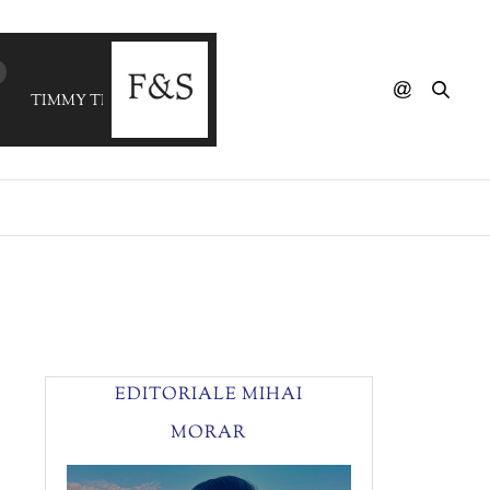
TIMMY THOMAS VS CUBA GOODING - Why Can't We Live 
EDITORIALE MIHAI
MORAR