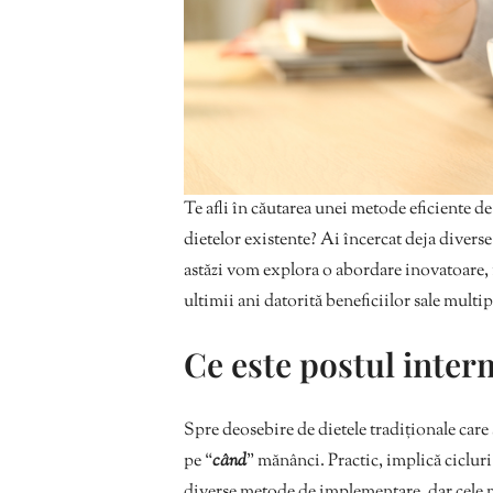
Te afli în căutarea unei metode eficiente de 
dietelor existente? Ai încercat deja diverse 
astăzi vom explora o abordare inovatoare, n
ultimii ani datorită beneficiilor sale multip
Ce este postul inter
Spre deosebire de dietele tradiționale care
pe “
când
” mănânci. Practic, implică cicluri
diverse metode de implementare, dar cele