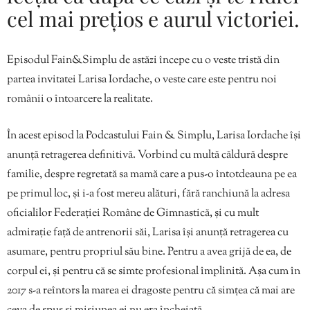
cel mai prețios e aurul victoriei.
Episodul Fain&Simplu de astăzi începe cu o veste tristă din
partea invitatei Larisa Iordache, o veste care este pentru noi
românii o întoarcere la realitate.
În acest episod la Podcastului Fain & Simplu, Larisa Iordache își
anunță retragerea definitivă. Vorbind cu multă căldură despre
familie, despre regretată sa mamă care a pus-o întotdeauna pe ea
pe primul loc, și i-a fost mereu alături, fără ranchiună la adresa
oficialilor Federației Române de Gimnastică, și cu mult
admirație față de antrenorii săi, Larisa își anunță retragerea cu
asumare, pentru propriul său bine. Pentru a avea grijă de ea, de
corpul ei, și pentru că se simte profesional împlinită. Așa cum în
2017 s-a reîntors la marea ei dragoste pentru că simțea că mai are