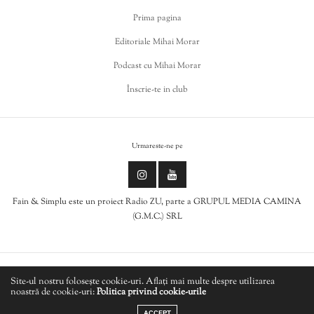
Prima pagina
Editoriale Mihai Morar
Podcast cu Mihai Morar
Înscrie-te in club
Urmareste-ne pe
Fain & Simplu este un proiect Radio ZU, parte a GRUPUL MEDIA CAMINA
(G.M.C.) SRL
Politica de cookies
Site-ul nostru folosește cookie-uri. Aflați mai multe despre utilizarea
noastră de cookie-uri:
Politica privind cookie-urile
LIVE
Politică de confidențialitate
ACCEPT