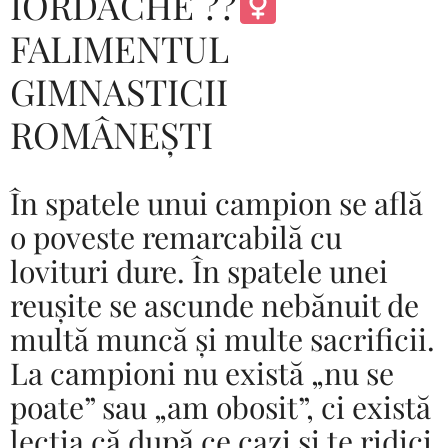
IORDACHE ??‍
FALIMENTUL
GIMNASTICII
ROMÂNEȘTI
În spatele unui campion se află
o poveste remarcabilă cu
lovituri dure. În spatele unei
reușite se ascunde nebănuit de
multă muncă și multe sacrificii.
La campioni nu există „nu se
poate” sau „am obosit”, ci există
lecția că după ce cazi și te ridici