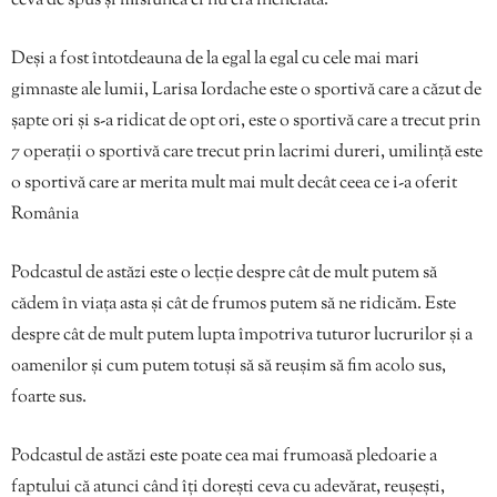
ceva de spus și misiunea ei nu era încheiată.
Deși a fost întotdeauna de la egal la egal cu cele mai mari
gimnaste ale lumii, Larisa Iordache este o sportivă care a căzut de
șapte ori și s-a ridicat de opt ori, este o sportivă care a trecut prin
7 operații o sportivă care trecut prin lacrimi dureri, umilință este
o sportivă care ar merita mult mai mult decât ceea ce i-a oferit
România
Podcastul de astăzi este o lecție despre cât de mult putem să
cădem în viața asta și cât de frumos putem să ne ridicăm. Este
despre cât de mult putem lupta împotriva tuturor lucrurilor și a
oamenilor și cum putem totuși să să reușim să fim acolo sus,
foarte sus.
Podcastul de astăzi este poate cea mai frumoasă pledoarie a
faptului că atunci când îți dorești ceva cu adevărat, reușești,