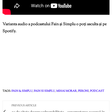
Varianta audio a podcastului Fain și Simplu o poți asculta și pe
Spotify.
TAGS:
FAIN & SIMPLU
,
FAIN SI SIMPLU
,
MIHAI MORAR
,
PERONI
,
PODCAST
PREVIOUS ARTICLE
20 de citate despre vulnerabilitate - superputerea ascunsă în