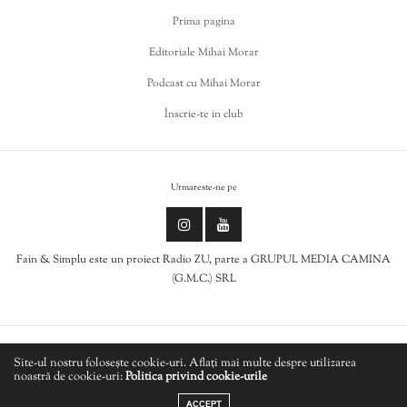
Prima pagina
Editoriale Mihai Morar
Podcast cu Mihai Morar
Înscrie-te in club
Urmareste-ne pe
Fain & Simplu este un proiect Radio ZU, parte a GRUPUL MEDIA CAMINA
(G.M.C.) SRL
Politica de cookies
Site-ul nostru folosește cookie-uri. Aflați mai multe despre utilizarea
noastră de cookie-uri:
Politica privind cookie-urile
LIVE
Politică de confidențialitate
ACCEPT