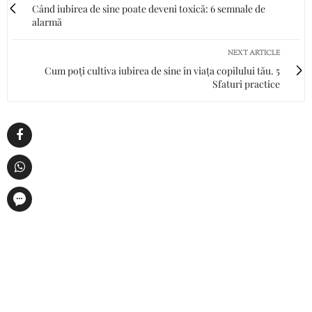
Când iubirea de sine poate deveni toxică: 6 semnale de
alarmă
NEXT ARTICLE
Cum poți cultiva iubirea de sine în viața copilului tău. 5
Sfaturi practice