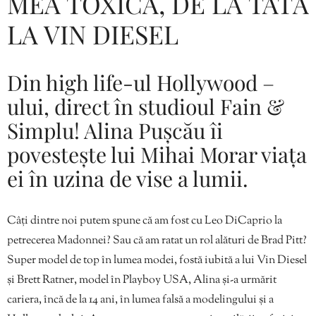
MEA TOXICĂ, DE LA TATĂ
LA VIN DIESEL
Din high life-ul Hollywood –
ului, direct în studioul Fain &
Simplu! Alina Pușcău îi
povestește lui Mihai Morar viața
ei în uzina de vise a lumii.
Câți dintre noi putem spune că am fost cu Leo DiCaprio la
petrecerea Madonnei? Sau că am ratat un rol alături de Brad Pitt?
Super model de top în lumea modei, fostă iubită a lui Vin Diesel
și Brett Ratner, model în Playboy USA, Alina și-a urmărit
cariera, încă de la 14 ani, în lumea falsă a modelingului și a