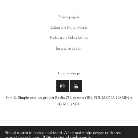
Prima pagina
Editoriale Mihai Morar
Podcast cu Mihai Morar
Înscrie-te in club
Urmareste-ne pe
Fain & Simplu este un proiect Radio ZU, parte a GRUPUL MEDIA CAMINA
(G.M.C.) SRL
Politica de cookies
Site-ul nostru folosește cookie-uri. Aflați mai multe despre utilizarea
noastră de cookie-uri:
Politica privind cookie-urile