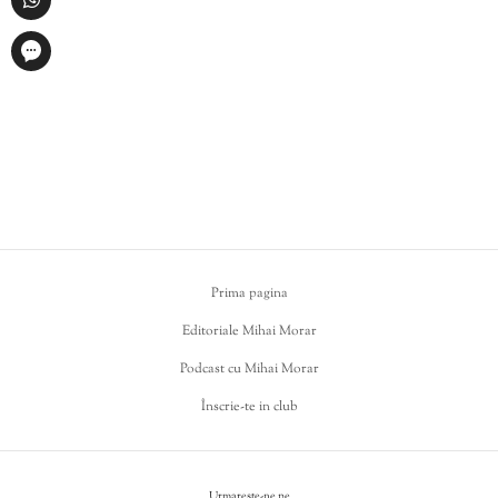
Prima pagina
Editoriale Mihai Morar
Podcast cu Mihai Morar
Înscrie-te in club
Urmareste-ne pe