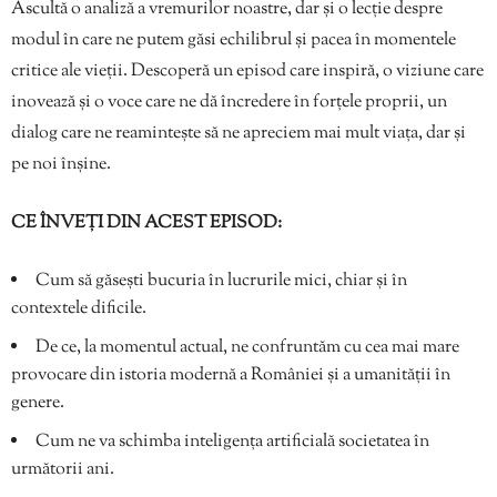
Ascultă o analiză a vremurilor noastre, dar și o lecție despre
modul în care ne putem găsi echilibrul și pacea în momentele
critice ale vieții. Descoperă un episod care inspiră, o viziune care
inovează și o voce care ne dă încredere în forțele proprii, un
dialog care ne reamintește să ne apreciem mai mult viața, dar și
pe noi înșine.
CE ÎNVEȚI DIN ACEST EPISOD:
Cum să găsești bucuria în lucrurile mici, chiar și în
contextele dificile.
De ce, la momentul actual, ne confruntăm cu cea mai mare
provocare din istoria modernă a României și a umanității în
genere.
Cum ne va schimba inteligența artificială societatea în
următorii ani.