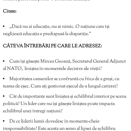
Citate:
,,Dacă nu ai educație, nu ai nimic. O națiune care își
neglijează educația e predispusă la dispariție.”
CÂTEVA ÎNTREBĂRI PE CARE LE ADRESEZ:
Cum își găsește Mircea Geoană, Secretarul General Adjunct
al NATO, liniștea în momentele decisive ale vieții?
Majoritatea oamenilor se confruntă cu frica de a greși, cu
teama de eșec. Cum ați gestionat eșecul de-a lungul carierei?
Cât de importante sunt liniștea și echilibrul interior pe scena
politică? Un lider care nu își găsește liniștea poate impacta
echilibrul unei întregi națiuni?
De ce liderii lumii dovedesc în momente-cheie
iresponsabilitate? Este acesta un semn al lipsei de echilibru