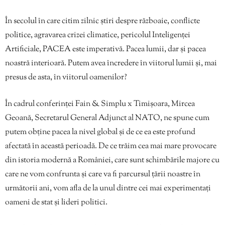
În secolul în care citim zilnic știri despre războaie, conflicte
politice, agravarea crizei climatice, pericolul Inteligenței
Artificiale, PACEA este imperativă. Pacea lumii, dar și pacea
noastră interioară. Putem avea încredere în viitorul lumii și, mai
presus de asta, în viitorul oamenilor?
În cadrul conferinței Fain & Simplu x Timișoara, Mircea
Geoană, Secretarul General Adjunct al NATO, ne spune cum
putem obține pacea la nivel global și de ce ea este profund
afectată în această perioadă. De ce trăim cea mai mare provocare
din istoria modernă a României, care sunt schimbările majore cu
care ne vom confrunta și care va fi parcursul țării noastre în
următorii ani, vom afla de la unul dintre cei mai experimentați
oameni de stat și lideri politici.