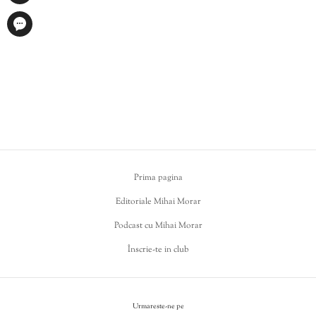
Prima pagina
Editoriale Mihai Morar
Podcast cu Mihai Morar
Înscrie-te in club
Urmareste-ne pe