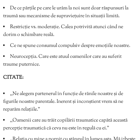
De ce părțile pe care le urâm la noi sunt doar răspunsuri la
traumă sau mecanisme de supraviețuire în situații limită.
Restricție vs. moderație. Calea potrivită atunci când ne
dorim o schimbare reală.
Ce ne spune consumul compulsiv despre emoțiile noastre.
Neurocepția. Care este atuul oamenilor care au suferit
traume puternice.
CITATE:
,,Ne alegem partenerul în funcție de rănile noastre și de
figurile noastre parentale. Inerent și inconștient vrem să ne
reparăm relațiile.”
,,Oamenii care au trăit copilării traumatice capătă această
percepție traumatică că ceva nu este în regulă cu ei.”
,,Relația cu mine a pornit cu stângul în lumea asta. Mă izbește