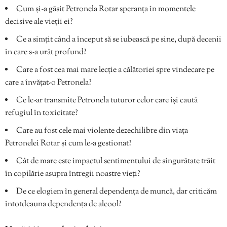
Cum și-a găsit Petronela Rotar speranța în momentele
decisive ale vieții ei?
Ce a simțit când a început să se iubească pe sine, după decenii
în care s-a urât profund?
Care a fost cea mai mare lecție a călătoriei spre vindecare pe
care a învățat-o Petronela?
Ce le-ar transmite Petronela tuturor celor care își caută
refugiul în toxicitate?
Care au fost cele mai violente dezechilibre din viața
Petronelei Rotar și cum le-a gestionat?
Cât de mare este impactul sentimentului de singurătate trăit
în copilărie asupra întregii noastre vieți?
De ce elogiem în general dependența de muncă, dar criticăm
întotdeauna dependența de alcool?