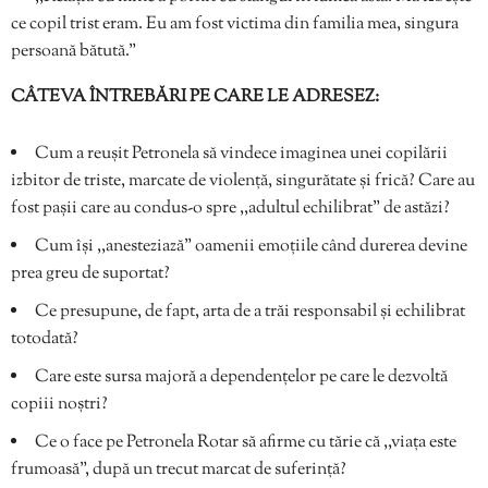
ce copil trist eram. Eu am fost victima din familia mea, singura
persoană bătută.”
CÂTEVA ÎNTREBĂRI PE CARE LE ADRESEZ:
Cum a reușit Petronela să vindece imaginea unei copilării
izbitor de triste, marcate de violență, singurătate și frică? Care au
fost pașii care au condus-o spre ,,adultul echilibrat” de astăzi?
Cum își ,,anesteziază” oamenii emoțiile când durerea devine
prea greu de suportat?
Ce presupune, de fapt, arta de a trăi responsabil și echilibrat
totodată?
Care este sursa majoră a dependențelor pe care le dezvoltă
copiii noștri?
Ce o face pe Petronela Rotar să afirme cu tărie că ,,viața este
frumoasă”, după un trecut marcat de suferință?