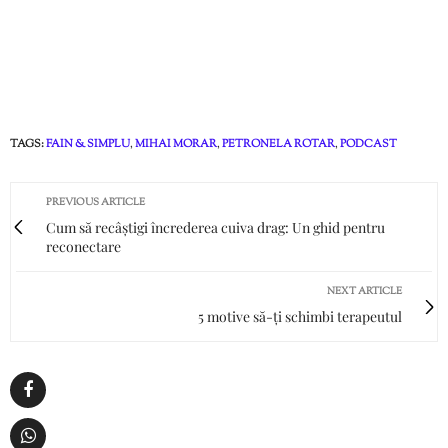
TAGS:
FAIN & SIMPLU
,
MIHAI MORAR
,
PETRONELA ROTAR
,
PODCAST
PREVIOUS ARTICLE
Cum să recâștigi încrederea cuiva drag: Un ghid pentru
reconectare
NEXT ARTICLE
5 motive să-ți schimbi terapeutul