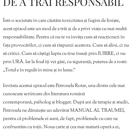
DE A TRĂI RESPONSABIL
Într-o societate în care căutăm toxicitatea și fugim de liniște,
acest episod este un mod de a trăi și de a privi viața cu mai multă
responsabilitate. Pentru că nu te va învăța cum să reacționezi în
fața provocărilor, ci cum să răspunzi acestora. Cum să alini, ci nu
să critici. Cum să câștigi lupta cu tine însuți prin IUBIRE, ci nu
prin URĂ. Iar la final îți vei găsi, cu siguranță, puterea de a rosti:
,,Totul e în regulă în mine și în lume.”
Invitata acestui episod este Petronela Rotar, una dintre cele mai
cunoscute scriitoare din literatura română
contemporană, psiholog și blogger. După ani de terapie și studii,
Petronela ne dăruiește un adevărat MANUAL AL TRAUMEI,
pentru că problemele ei sunt, de fapt, problemele cu care ne
confruntăm cu toții. Noua carte și cea mai matură operă a ei,