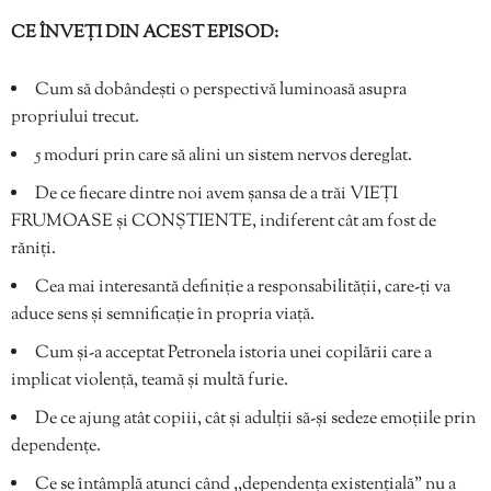
CE ÎNVEȚI DIN ACEST EPISOD:
Cum să dobândești o perspectivă luminoasă asupra
propriului trecut.
5 moduri prin care să alini un sistem nervos dereglat.
De ce fiecare dintre noi avem șansa de a trăi VIEȚI
FRUMOASE și CONȘTIENTE, indiferent cât am fost de
răniți.
Cea mai interesantă definiție a responsabilității, care-ți va
aduce sens și semnificație în propria viață.
Cum și-a acceptat Petronela istoria unei copilării care a
implicat violență, teamă și multă furie.
De ce ajung atât copiii, cât și adulții să-și sedeze emoțiile prin
dependențe.
Ce se întâmplă atunci când ,,dependența existențială” nu a