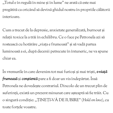
,,Totul e în regulă în mine și în lume” ne arată că este mai
pregătită ca oricând să devină ghidul nostru în propriile călătorii
interioare.
Cum a trecut de la depresie, anxietate generalizată, burnout și
relații toxice la a trăi în echilibru. Ce o face pe Petronela azi să
rostească cu hotărâre ,,viața e frumoasă” și să vadă partea
luminoasă a ei, după decenii petrecute în întuneric, ne va spune
chiar ea.
În vremurile în care devenim tot mai furioși și mai triști,
o viață
frumoasă
și
conștientă
pare a fi doar un vis îndepărtat. Însă
Petronela ne dovedește contrariul. Dincolo de un trecut plin de
suferință, există un prezent minunat care așteaptă să fie trăit. Cu
o singură condiție: ,,ȚINEȚI-VĂ DE IUBIRE” (
Hold on love
), cu
toate forțele voastre.