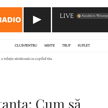
LIVE
Ascultă în Winamp
CLUB PENTRU
MINTE
TRUP
SUFLET
o relație sănătoasă cu copilul tău
stanța: Cum să