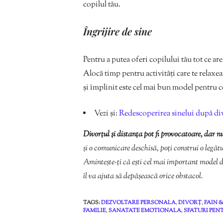
copilul tău.
Îngrijire de sine
Pentru a putea oferi copilului tău tot ce are
Alocă timp pentru activități care te relaxea
și împlinit este cel mai bun model pentru c
Vezi și:
Redescoperirea sinelui după div
Divorțul și distanța pot fi provocatoare, dar nu
și o comunicare deschisă, poți construi o legăt
Amintește-ți că ești cel mai important model 
îl va ajuta să depășească orice obstacol.
TAGS:
DEZVOLTARE PERSONALA
,
DIVORȚ
,
FAIN 
FAMILIE
,
SANATATE EMOTIONALA
,
SFATURI PEN