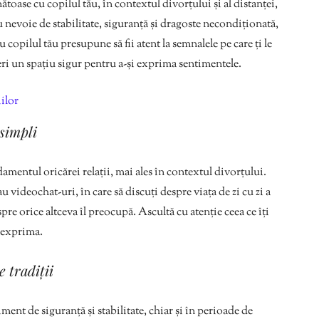
ătoase cu copilul tău, în contextul divorțului și al distanței,
au nevoie de stabilitate, siguranță și dragoste necondiționată,
u copilul tău presupune să fii atent la semnalele pe care ți le
oferi un spațiu sigur pentru a-și exprima sentimentele.
ilor
simpli
mentul oricărei relații, mai ales în contextul divorțului.
videochat-uri, în care să discuți despre viața de zi cu zi a
pre orice altceva îl preocupă. Ascultă cu atenție ceea ce îți
e exprima.
 tradiții
iment de siguranță și stabilitate, chiar și în perioade de