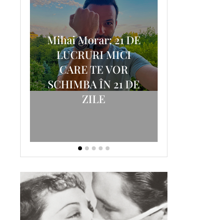
Mihai Morar: 21 DE
i
LUCRURI MICI
AM
SCRISOA
CARE TE VOR
T-
FOSTUL
SCHIMBA ÎN 21 DE
ZILE