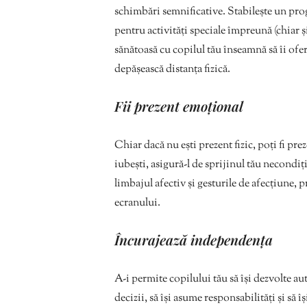
schimbări semnificative. Stabilește un pro
pentru activități speciale împreună (chiar și
sănătoasă cu copilul tău înseamnă să îi ofe
depășească distanța fizică.
Fii prezent emoțional
Chiar dacă nu ești prezent fizic, poți fi pr
iubești, asigură-l de sprijinul tău necondițio
limbajul afectiv și gesturile de afecțiune, 
ecranului.
Încurajează independența
A-i permite copilului tău să își dezvolte au
decizii, să își asume responsabilități și să î