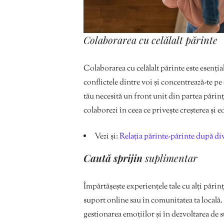
Colaborarea cu celălalt părinte
Colaborarea cu celălalt părinte este esenția
conflictele dintre voi și concentrează-te pe
tău necesită un front unit din partea părinț
colaborezi în ceea ce privește creșterea și e
Vezi și:
Relația părinte-părinte după di
Caută sprijin
suplimentar
Împărtășește experiențele tale cu alți părinț
suport online sau în comunitatea ta locală.
gestionarea emoțiilor și în dezvoltarea de s