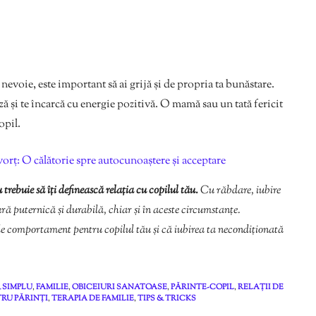
 nevoie, este important să ai grijă și de propria ta bunăstare.
ză și te încarcă cu energie pozitivă. O mamă sau un tată fericit
opil.
orț: O călătorie spre autocunoaștere și acceptare
 trebuie să îți definească relația cu copilul tău.
Cu răbdare, iubire
ură puternică și durabilă, chiar și în aceste circumstanțe.
de comportament pentru copilul tău și că iubirea ta necondiționată
& SIMPLU
,
FAMILIE
,
OBICEIURI SANATOASE
,
PĂRINTE-COPIL
,
RELAȚII DE
TRU PĂRINȚI
,
TERAPIA DE FAMILIE
,
TIPS & TRICKS