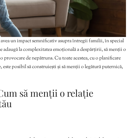
avea un impact semnificativ asupra întregii familii, în special
e adaugă la complexitatea emoțională a despărțirii, să menții o
a o provocare de nepătruns. Cu toate acestea, cu o planificare
 este posibil să construiești și să menții o legătură puternică,
 Cum să menții o relație
tău