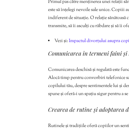
Primul pas către menținerea unei relații săn
este să înțelegi nevoile sale unice. Copiii 
indiferent de situație. O relație sănătoasă c
transmite, să îi asculți cu răbdare și să îi 
Vezi și:
Impactul divorțului asupra copi
Comunicarea în termeni faini și 
Comunicarea deschisă și regulată este funda
Alocă timp pentru convorbiri telefonice sau 
copilului tău, despre sentimentele lui și des
spune și oferă-i un spațiu sigur pentru a s
Crearea de rutine și adoptarea de
Rutinele și tradițiile oferă copiilor un sent