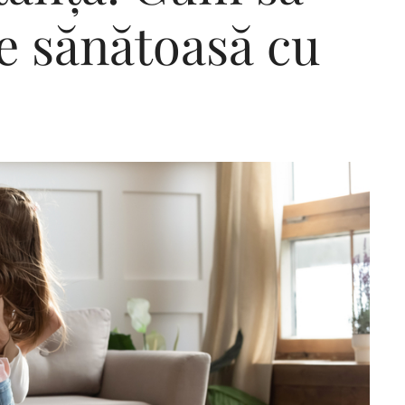
ie sănătoasă cu
Editorial Miha
Morar: CUM L-
SALVAT PE FĂ
FRUMOS