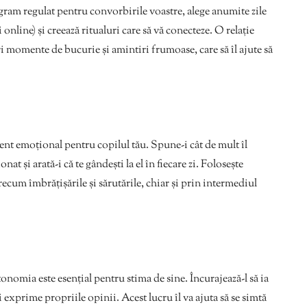
gram regulat pentru convorbirile voastre, alege anumite zile
 online) și creează ritualuri care să vă conecteze. O relație
ri momente de bucurie și amintiri frumoase, care să îl ajute să
ezent emoțional pentru copilul tău. Spune-i cât de mult îl
nat și arată-i că te gândești la el în fiecare zi. Folosește
precum îmbrățișările și sărutările, chiar și prin intermediul
tonomia este esențial pentru stima de sine. Încurajează-l să ia
și exprime propriile opinii. Acest lucru îl va ajuta să se simtă