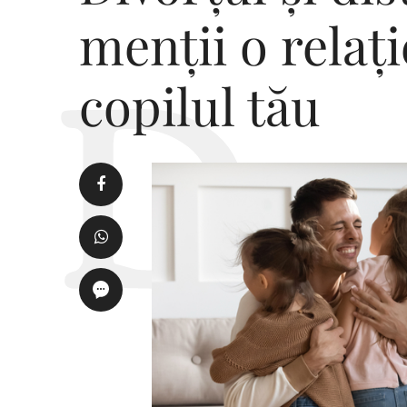
menții o relaț
copilul tău