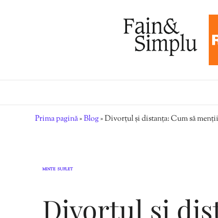
Prima pagină
»
Blog
»
Divorțul și distanța: Cum să menții 
MINTE
SUFLET
,
Divorțul și di