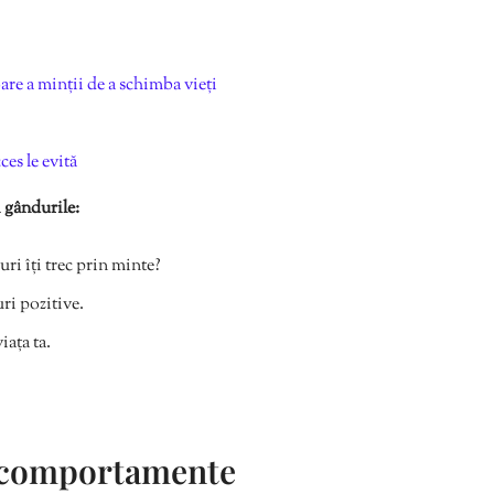
re a minții de a schimba vieți
es le evită
i gândurile:
uri îți trec prin minte?
ri pozitive.
iața ta.
i comportamente