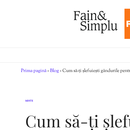
Prima pagină
»
Blog
»
Cum să-ți șlefuiești gândurile pen
MINTE
Cum să-ți șlef