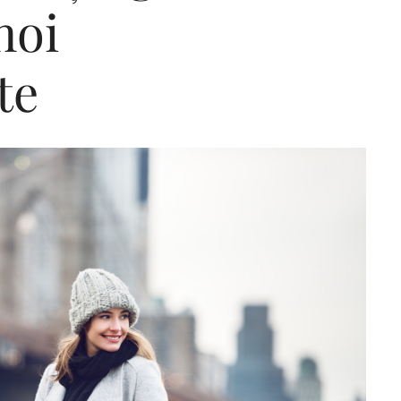
noi
te
Editorial Miha
Morar: CUM L-
SALVAT PE FĂ
FRUMOS