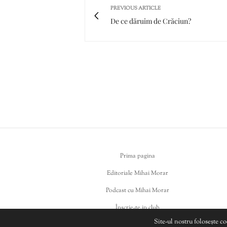
PREVIOUS ARTICLE
De ce dăruim de Crăciun?
Prima pagina
Editoriale Mihai Morar
Podcast cu Mihai Morar
Înscrie-te in club
Site-ul nostru folosește c