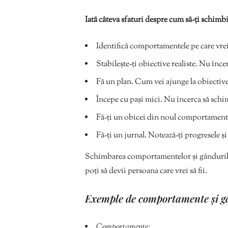
Iată câteva sfaturi despre cum să-ți schim
Identifică comportamentele pe care vrei 
Stabilește-ți obiective realiste. Nu înc
Fă un plan. Cum vei ajunge la obiectivel
Începe cu pași mici. Nu încerca să schim
Fă-ți un obicei din noul comportament. 
Fă-ți un jurnal. Notează-ți progresele și
Schimbarea comportamentelor și gândurilor 
poți să devii persoana care vrei să fii.
Exemple de comportamente și gâ
Comportamente: