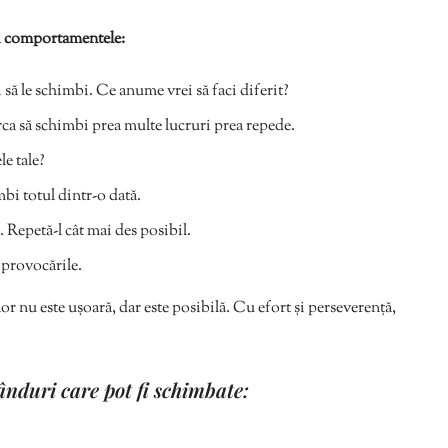
bi comportamentele:
să le schimbi. Ce anume vrei să faci diferit?
erca să schimbi prea multe lucruri prea repede.
e tale?
bi totul dintr-o dată.
Repetă-l cât mai des posibil.
 provocările.
nu este ușoară, dar este posibilă. Cu efort și perseverență,
nduri care pot fi schimbate: