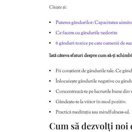
Citește și:
Puterea gândurilor: Capacitatea uimitoa
Ce facem cu gândurile nedorite
6 gânduri toxice pe care oamenii de succ
Iată câteva sfaturi despre cum să-ți schimb
Fii conștient de gândurile tale. Ce gând
Înlocuiește gândurile negative cu gându
Concentrează-te pe lucrurile bune din v
Gândește-te la viitor în mod pozitiv.
Practică meditația sau mindfulness-ul.
Cum să dezvolți no