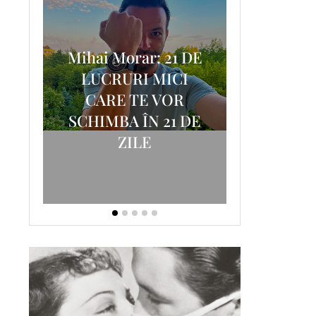
Mihai Morar: 21 DE
i
LUCRURI MICI
AM
SCRISOA
CARE TE VOR
T-
FOSTUL
SCHIMBA ÎN 21 DE
ZILE