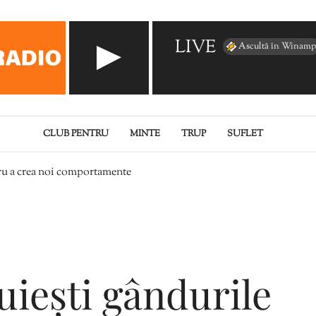
LIVE
Ascultă în Winamp
CLUB PENTRU
MINTE
TRUP
SUFLET
tru a crea noi comportamente
uiești gândurile