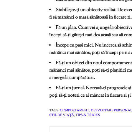
Stabilește-ți un obiectiv realist. De ex
fi să mănânci o masă sănătoasă în fiecare zi.
Fă un plan. Cum vei ajunge la obiectivu
începi să-ți gătești mai des acasă sau să co
Începe cu pași mici. Nu încerca să schi
mănânci mai sănătos, poți să începi prin a a
Fă-ți un obicei din noul comportament. 
mănânci mai sănătos, poți să-ți planifici m
a merge la cumpărături.
Fă-ți un jurnal. Notează-ți progresele 
poți să-ți notezi ce ai mâncat în fiecare zi ș
TAGS:
COMPORTAMENT
,
DEZVOLTARE PERSONA
STIL DE VIAȚĂ
,
TIPS & TRICKS