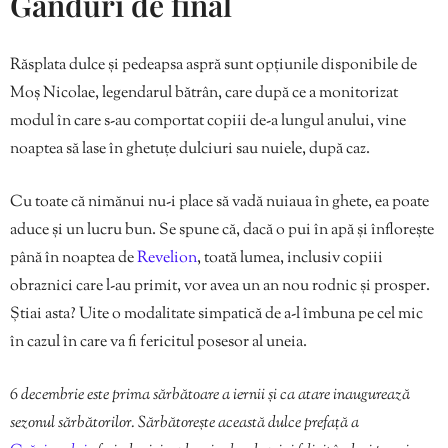
Gânduri de final
Răsplata dulce și pedeapsa aspră sunt opțiunile disponibile de
Moș Nicolae, legendarul bătrân, care după ce a monitorizat
modul în care s-au comportat copiii de-a lungul anului, vine
noaptea să lase în ghetuțe dulciuri sau nuiele, după caz.
Cu toate că nimănui nu-i place să vadă nuiaua în ghete, ea poate
aduce și un lucru bun. Se spune că, dacă o pui în apă și înflorește
până în noaptea de
Revelion
, toată lumea, inclusiv copiii
obraznici care l-au primit, vor avea un an nou rodnic și prosper.
Știai asta? Uite o modalitate simpatică de a-l îmbuna pe cel mic
în cazul în care va fi fericitul posesor al uneia.
6 decembrie este prima sărbătoare a iernii și ca atare inaugurează
sezonul sărbătorilor. Sărbătorește această dulce prefață a