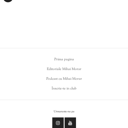
Prima pagina
Editoriale Mihai Morar
Podcast cu Mihai Morar
Înscrie-te in club
Urmareste-ne pe