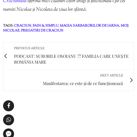
Crăciunului
oferind mici cadouri celor dragi și felicitându-i pe cei
numiti Nicolae și Nicoleta de ziua lor sfântă.
TAGS:
CRACIUN
,
FAIN & SIMPLU
,
MAGIA SARBARORILOR DE IARNA
,
MOȘ
NICOLAE
,
PREGATIRI DE CRACIUN
PREVIOUS ARTICLE
PODCAST: SURORILE OSOIANU ?? FAMILIA CARE UNEȘTE
ROMÂNIA MARE
NEXT ARTICLE
Manifestarea: ce este și de ce funcționează