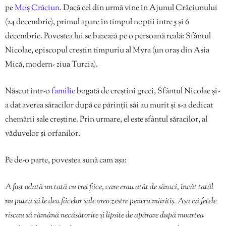
pe
Moş Crăciun.
Dacă cel din urmă vine în Ajunul Crăciunului
(24 decembrie), primul apare în timpul nopții între 5 și 6
decembrie. Povestea lui se bazează pe o persoană reală: Sfântul
Nicolae, episcopul creștin timpuriu al Myra (un oraș din Asia
Mică, modern- ziua Turcia).
Născut într-o
familie
bogată de creștini greci, Sfântul Nicolae și-
a dat averea săracilor după ce părinții săi au murit și s-a dedicat
chemării sale creștine. Prin urmare, el este sfântul săracilor, al
văduvelor și orfanilor.
Pe de-o parte, povestea sună cam așa:
A fost odată un tată cu trei fiice, care erau atât de săraci, încât tatăl
nu putea să le dea fiicelor sale vreo zestre pentru măritiș. Așa că fetele
riscau să rămână necăsătorite și lipsite de apărare după moartea