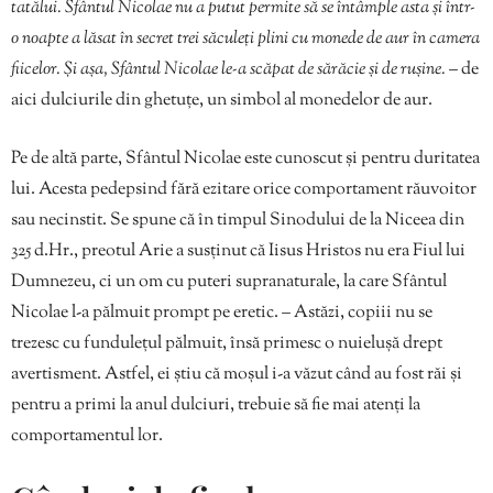
tatălui. Sfântul Nicolae nu a putut permite să se întâmple asta și într-
o noapte a lăsat în secret trei săculeți plini cu monede de aur în camera
fiicelor. Și așa, Sfântul Nicolae le-a scăpat de sărăcie și de rușine.
– de
aici dulciurile din ghetuțe, un simbol al monedelor de aur.
Pe de altă parte, Sfântul Nicolae este cunoscut și pentru duritatea
lui. Acesta pedepsind fără ezitare orice comportament răuvoitor
sau necinstit. Se spune că în timpul Sinodului de la Niceea din
325 d.Hr., preotul Arie a susținut că Iisus Hristos nu era Fiul lui
Dumnezeu, ci un om cu puteri supranaturale, la care Sfântul
Nicolae l-a pălmuit prompt pe eretic. – Astăzi, copiii nu se
trezesc cu fundulețul pălmuit, însă primesc o nuielușă drept
avertisment. Astfel, ei știu că moșul i-a văzut când au fost răi și
pentru a primi la anul dulciuri, trebuie să fie mai atenți la
comportamentul lor.