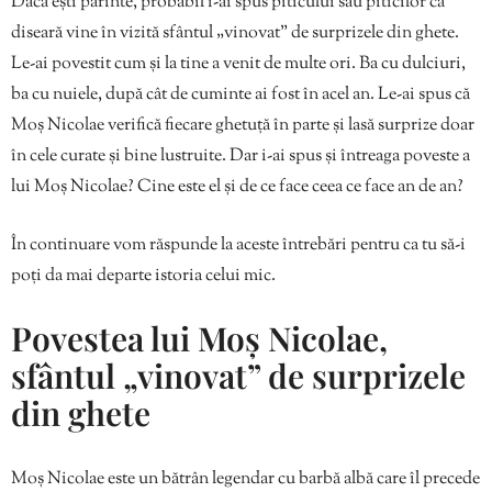
Dacă ești părinte, probabil i-ai spus piticului sau piticilor că
diseară vine în vizită sfântul „vinovat” de surprizele din ghete.
Le-ai povestit cum și la tine a venit de multe ori. Ba cu dulciuri,
ba cu nuiele, după cât de cuminte ai fost în acel an. Le-ai spus că
Moș Nicolae verifică fiecare ghetuță în parte și lasă surprize doar
în cele curate și bine lustruite. Dar i-ai spus și întreaga poveste a
lui Moș Nicolae? Cine este el și de ce face ceea ce face an de an?
În continuare vom răspunde la aceste întrebări pentru ca tu să-i
poți da mai departe istoria celui mic.
Povestea lui Moș Nicolae,
sfântul „vinovat” de surprizele
din ghete
Moş Nicolae este un bătrân legendar cu barbă albă care îl precede