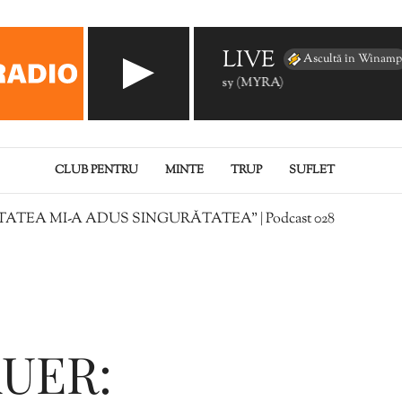
LIVE
Ascultă în Winamp
SYNAPSON - Cosy (MYRA)
CLUB PENTRU
MINTE
TRUP
SUFLET
ATEA MI-A ADUS SINGURĂTATEA” | Podcast 028
UER: