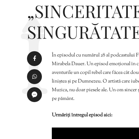
„SINCERITAT
SINGURĂTATEA
În episodul cu numărul 28 al podcastului F
Mirabela Dauer. Un episod emoțional în car
aventurile un copil rebel care făcea cât două
liniștea și pe Dumnezeu. O artistă care iub
Muzica, nu doar piesele ale. Un om sincer ș
pe pământ.
Urmăriți întregul episod aici: