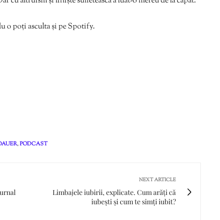
Dar cu altruism și liniște sufletească a luat-o mereu de la capăt.
 o poți asculta și pe Spotify.
DAUER
,
PODCAST
NEXT ARTICLE
jurnal
Limbajele iubirii, explicate. Cum arăți că
iubești și cum te simți iubit?