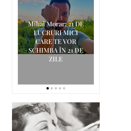
Mihai Morar: 21 DE
i
LUCRURI MICI
AM
SCRISOA
CARE TE VOR
T-
FOSTUL
SCHIMBA ÎN 21 DE
ZILE