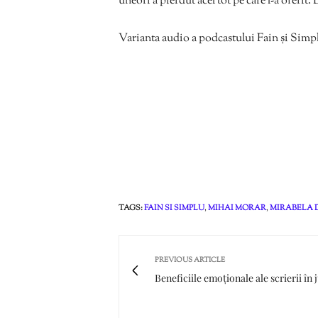
uneori a pierdut acel tot pe care l-a oferit. 
Varianta audio a podcastului Fain și Simplu
TAGS:
FAIN SI SIMPLU
,
MIHAI MORAR
,
MIRABELA 
PREVIOUS ARTICLE
Beneficiile emoționale ale scrierii în 