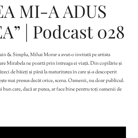
EA MI-A ADUS
” | Podcast 028
Editorial Miha
Morar: CUM L-
SALVAT PE FĂ
ain & Simplu, Mihai Morar a avut-o invitată pe artista
FRUMOS
e Mirabela ne poartă prin întreaga ei viață. Din copilărie și
zeci de băieți și până la maturitatea în care și-a descoperit
ește mai presus decât orice, scena. Oamenii, nu doar publicul.
i bun care, dacă ar putea, ar face bine pentru toți oamenii de