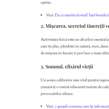
optim.
Vezi:
De ce merită efortul? Iată benefic
2. Mișcarea, secretul tinereții 
Activitatea fizică este un alt pilon esențial
care îți plac: plimbări în natură, înot, dans
de mișcare în fiecare zi pot face o mare dif
3. Somnul, elixirul vieții
Un somn odihnitor este vital pentru regene
creează-ți o rutină relaxantă înainte de cul
provocărilor zilnice.
Vezi:
7 greșeli comune care îți saboteaz