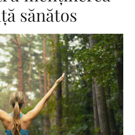
ață sănătos
Editorial Miha
Morar: CUM L-
SALVAT PE FĂ
FRUMOS