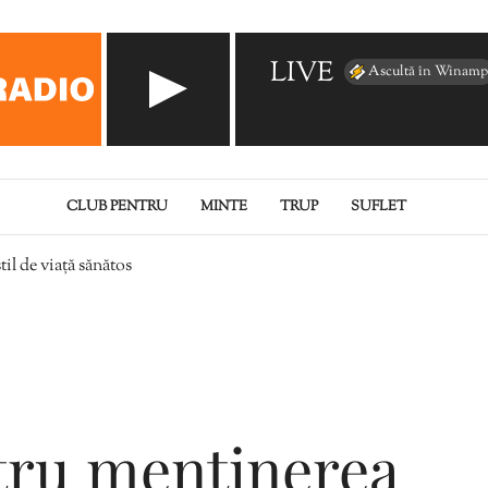
LIVE
Ascultă în Winamp
CLUB PENTRU
MINTE
TRUP
SUFLET
il de viață sănătos
ntru menținerea