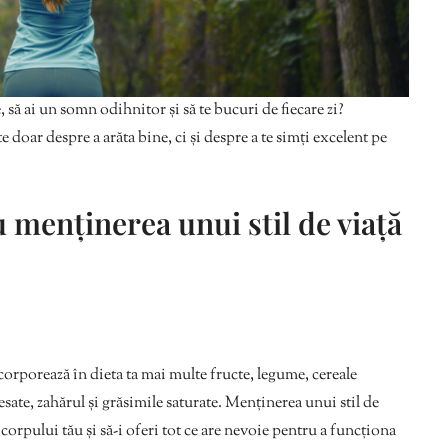
, să ai un somn odihnitor și să te bucuri de fiecare zi?
 doar despre a arăta bine, ci și despre a te simți excelent pe
u menținerea unui stil de viață
orporează în dieta ta mai multe fructe, legume, cereale
esate, zahărul și grăsimile saturate. Menținerea unui stil de
corpului tău și să-i oferi tot ce are nevoie pentru a funcționa