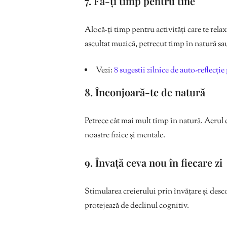
7. Fă-ți timp pentru tine
Alocă-ți timp pentru activități care te relaxe
ascultat muzică, petrecut timp în natură sau 
Vezi:
8 sugestii zilnice de auto-reflecție
8. Înconjoară-te de natură
Petrece cât mai mult timp în natură. Aerul c
noastre fizice și mentale.
9. Învață ceva nou în fiecare zi
Stimularea creierului prin învățare și desc
protejează de declinul cognitiv.