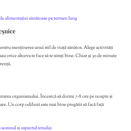
iile alimentației sănătoase pe termen lung
veșnice
 pentru menținerea unui stil de viață sănătos. Alege activități
 sau orice altceva te face să te simți bine. Chiar și 30 de minute
erență.
rarea organismului. Încearcă să dormi 7-8 ore pe noapte și
care. Un corp odihnit este mai bine pregătit să facă față
ă somnul și aspectul tenului