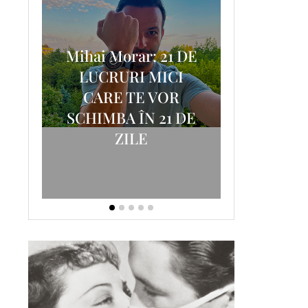
Mihai Morar: 21 DE
i
LUCRURI MICI
AM
SCRISOA
CARE TE VOR
T-
FOSTUL
SCHIMBA ÎN 21 DE
ZILE