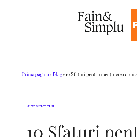
Prima pagină
»
Blog
»
10 Sfaturi pentru menținerea unui st
MINTE
SUFLET
TRUP
,
,
10 Sfaturi pe