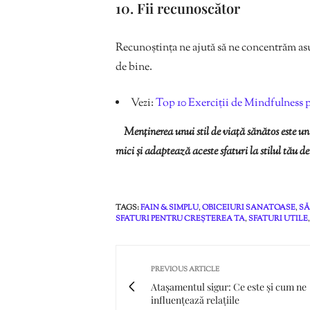
10. Fii recunoscător
Recunoștința ne ajută să ne concentrăm asup
de bine.
Vezi:
Top 10 Exerciții de Mindfulness p
Menținerea unui stil de viață sănătos este un 
mici și adaptează aceste sfaturi la stilul tău d
TAGS:
FAIN & SIMPLU
,
OBICEIURI SANATOASE
,
SĂ
SFATURI PENTRU CREȘTEREA TA
,
SFATURI UTILE
PREVIOUS ARTICLE
Atașamentul sigur: Ce este și cum ne
influențează relațiile