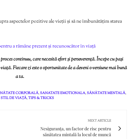
ra aspectelor pozitive ale vieții și să ne îmbunătățim starea
entru a rămâne prezent și recunoscător în viață
proces continuu, care necesită efort și perseverență. Începe cu pași
e viață. Fiecare zi este o oportunitate de a deveni o versiune mai bună
a ta.
NĂTATE CORPORALĂ
,
SANATATE EMOTIONALA
,
SĂNĂTATE MENTALĂ
,
,
STIL DE VIAȚĂ
,
TIPS & TRICKS
NEXT ARTICLE
Nesiguranța, un factor de risc pentru
sănătatea mintală la locul de muncă