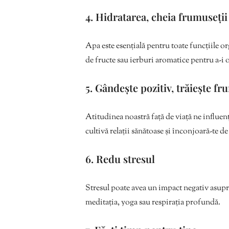
4. Hidratarea, cheia frumuseții
Apa este esențială pentru toate funcțiile org
de fructe sau ierburi aromatice pentru a-i o
5. Gândește pozitiv, trăiește f
Atitudinea noastră față de viață ne influenț
cultivă relații sănătoase și înconjoară-te d
6. Redu stresul
Stresul poate avea un impact negativ asupra
meditația, yoga sau respirația profundă.