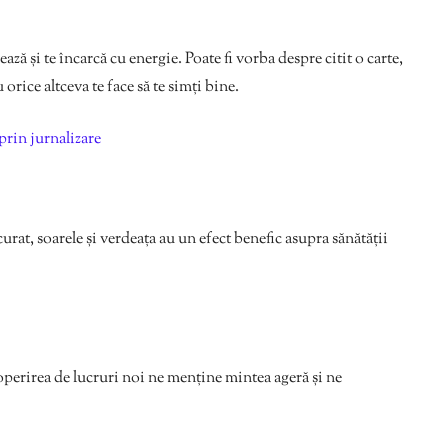
ază și te încarcă cu energie. Poate fi vorba despre citit o carte,
orice altceva te face să te simți bine.
 prin jurnalizare
urat, soarele și verdeața au un efect benefic asupra sănătății
operirea de lucruri noi ne menține mintea ageră și ne