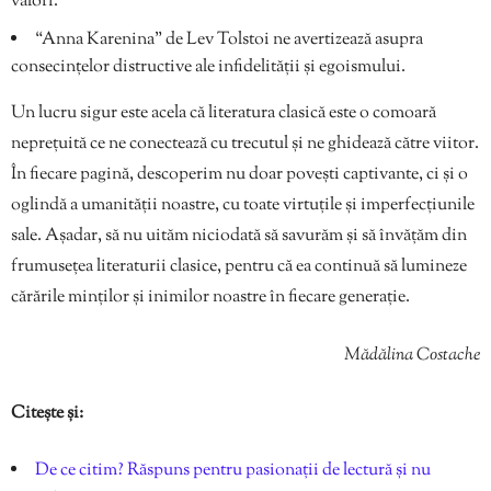
valori.
“Anna Karenina” de Lev Tolstoi ne avertizează asupra
consecințelor distructive ale infidelității și egoismului.
Un lucru sigur este acela că literatura clasică este o comoară
neprețuită ce ne conectează cu trecutul și ne ghidează către viitor.
În fiecare pagină, descoperim nu doar povești captivante, ci și o
oglindă a umanității noastre, cu toate virtuțile și imperfecțiunile
sale. Așadar, să nu uităm niciodată să savurăm și să învățăm din
frumusețea literaturii clasice, pentru că ea continuă să lumineze
cărările minților și inimilor noastre în fiecare generație.
Mădălina Costache
Citește și:
De ce citim? Răspuns pentru pasionații de lectură și nu