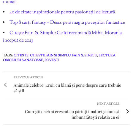
numai
40 de citate inspiraționale pentru pasionații de lectură
Top 8 cărți fantasy – Descoperă magia poveștilor fantastice
Citește Fain & Simplu: Ce îți recomandă Mihai Morar la
început de 2023
TAGS:
CITEȘTE
,
CITESTE FAIN SI SIMPLU
,
FAIN & SIMPLU
,
LECTURA
,
OBICEIURI SANATOASE
,
POVEȘTI
PREVIOUS ARTICLE
Animale celebre: Eroii cu blană și pene despre care trebuie
să știi
NEXT ARTICLE
Cum știi dacă ai crescut cu părinți imaturi și cum să
îmbunătățești relația cu ei