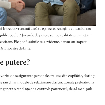
i întrebat vreodată dacă tu ești cel care deține controlul sau
gulile jocului? Jocurile de putere sunt o realitate prezentă în
ientizăm. Ele pot fi subtile sau evidente, dar au un impact
tării noastre de bine.
de putere?
i vorba de nesiguranțe personale, traume din copilărie, dorința
e sau chiar modele de relaționare disfuncționale preluate din
e genera o tendință de a controla partenerul, de a-l manipula