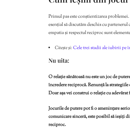
Primul pas este conștientizarea problemei. 
esențial să discutăm deschis cu partenerul
empatia și respectul reciproc sunt elemente
Citește și:
Cele trei stadii ale iubirii pe 
Nu uita:
O relație sănătoasă nu este un joc de putere
încredere reciprocă. Renunță la strategiile 
Doar așa vei construi o relație cu adevărat f
Jocurile de putere pot fi o amenințare serioa
comunicare sinceră, este posibil să ieșiți din
reciproc.