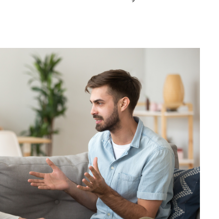
Editorial Miha
Morar: CUM L-
SALVAT PE FĂ
FRUMOS