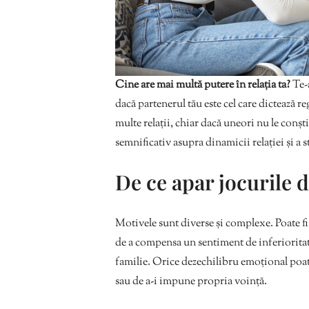
Cine are mai multă putere în relația ta?
Te-a
dacă partenerul tău este cel care dictează re
multe relații, chiar dacă uneori nu le conșt
semnificativ asupra dinamicii relației și a s
De ce apar jocurile 
Motivele sunt diverse și complexe. Poate f
de a compensa un sentiment de inferioritat
familie. Orice dezechilibru emoțional poat
sau de a-i impune propria voință.