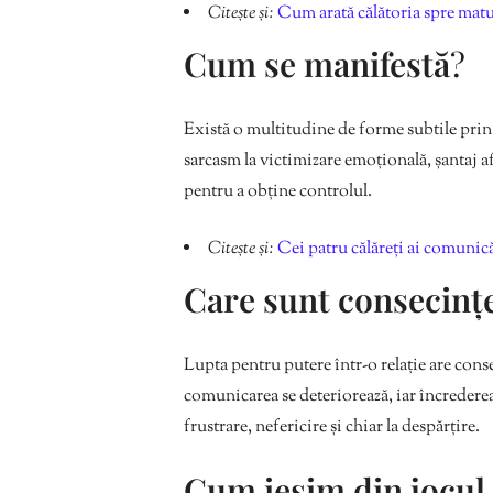
Citește și:
Cum arată călătoria spre mat
Cum se manifestă
?
Există o multitudine de forme subtile prin c
sarcasm la victimizare emoțională, șantaj af
pentru a obține controlul.
Citește și:
Cei patru călăreți ai comunicăr
Care sunt consecinț
Lupta pentru putere într-o relație are con
comunicarea se deteriorează, iar încredere
frustrare, nefericire și chiar la despărțire.
Cum ieșim din jocul