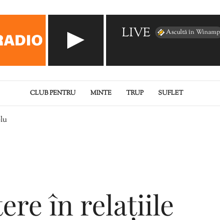
LIVE
Ascultă în Winamp
CLUB PENTRU
MINTE
TRUP
SUFLET
plu
ere în relațiile