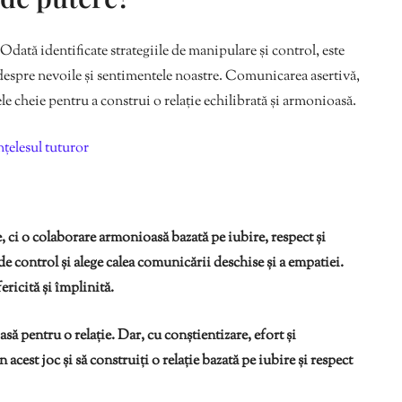
Odată identificate strategiile de manipulare și control, este
 despre nevoile și sentimentele noastre. Comunicarea asertivă,
le cheie pentru a construi o relație echilibrată și armonioasă.
înțelesul tuturor
, ci o colaborare armonioasă bazată pe iubire, respect și
de control și alege calea comunicării deschise și a empatiei.
ericită și împlinită.
să pentru o relație. Dar, cu conștientizare, efort și
 acest joc și să construiți o relație bazată pe iubire și respect