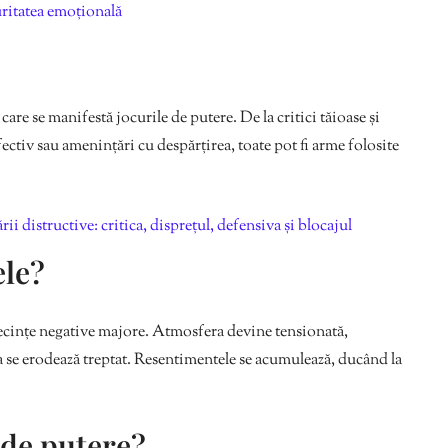
uritatea emoțională
are se manifestă jocurile de putere. De la critici tăioase și
ectiv sau amenințări cu despărțirea, toate pot fi arme folosite
ii distructive: critica, disprețul, defensiva și blocajul
ele?
secințe negative majore. Atmosfera devine tensionată,
a se erodează treptat. Resentimentele se acumulează, ducând la
 de putere?