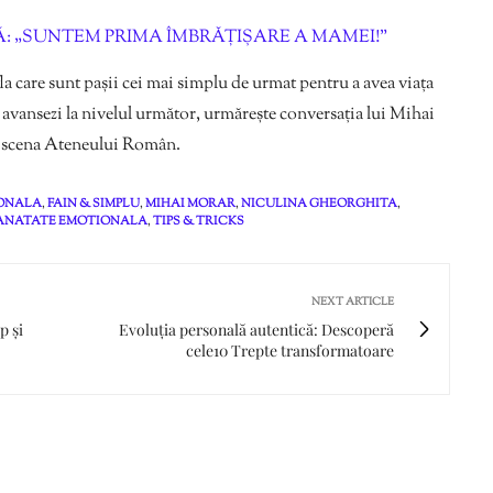
 „SUNTEM PRIMA ÎMBRĂȚIȘARE A MAMEI!”
la care sunt pașii cei mai simplu de urmat pentru a avea viața
ă avansezi la nivelul următor, urmărește conversația lui Mihai
e scena Ateneului Român.
SONALA
,
FAIN & SIMPLU
,
MIHAI MORAR
,
NICULINA GHEORGHITA
,
ANATATE EMOTIONALA
,
TIPS & TRICKS
NEXT ARTICLE
p și
Evoluția personală autentică: Descoperă
cele10 Trepte transformatoare