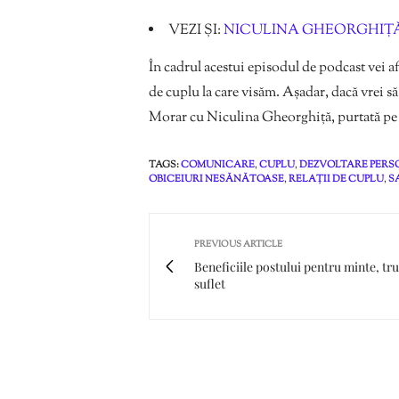
VEZI ȘI:
NICULINA GHEORGHIȚĂ:
În cadrul acestui episodul de podcast vei af
de cuplu la care visăm. Așadar, dacă vrei s
Morar cu Niculina Gheorghiță, purtată p
TAGS:
COMUNICARE
,
CUPLU
,
DEZVOLTARE PER
OBICEIURI NESĂNĂTOASE
,
RELAȚII DE CUPLU
,
S
PREVIOUS ARTICLE
Beneficiile postului pentru minte, tru
suflet