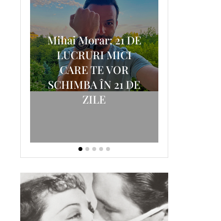
Mihai Morar: 21 DE
i
LUCRURI MICI
AM
SCRISOA
CARE TE VOR
T-
FOSTUL
SCHIMBA ÎN 21 DE
ZILE