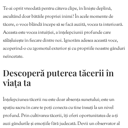
Te-ai oprit vreodată pentru câteva clipe, în liniște deplină,
ascultând doar bătăile propriei inimi? În acele momente de
tăcere, o voce blândă începe să se facă auzită, vocea ta interioară.
Aceasta este vocea intuiției, a înțelepciunii profunde care
sălășluiește în fiecare dintre noi. Ignorăm adesea această voce,
acoperind-o cu zgomotul exterior și cu propriile noastre gânduri
neîncetate.
Descoperă puterea tăcerii în
viața ta
Înțelepciunea tăcerii nu este doar absența sunetului; este un
spațiu sacru în care te poți conecta cu tine însuți la un nivel
profund. Prin cultivarea tăcerii, îți oferi oportunitatea de a-ți
auzi gândurile și emoțiile fără judecată. Devii un observator al