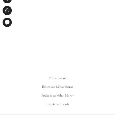
Prima pagina
Editoriale Mihai Morar
Podcast cu Mihai Morar
Înscrie-te in club