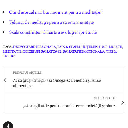
Când este cel mai bun moment pentru meditație?
Tehnici de meditație pentru stres și anxietate
Scala conștiinței: O hartă a evoluției spirituale
TAGS:
DEZVOLTARE PERSONALA
,
FAIN & SIMPLU
,
ÎNȚELEPCIUNE
,
LINIȘTE
,
MEDITAȚIE
,
OBICEIURI SANATOASE
,
SANATATE EMOTIONALA
,
TIPS &
TRICKS
PREVIOUS ARTICLE
Acizi grași Omega-3 și Omega-6: Beneficii și surse
alimentare
NEXT ARTICLE
3 strategii utile pentru combaterea anxietății școlare