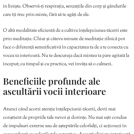
în liniște. Observă-ți respirația, senzațiile din corp și gândurile
care îți trec prin minte, fără să te agăți de ele.
O altă modalitate eficientă de a cultiva înțelepciunea tăcerii este
prin meditație. Chiar și câteva minute de meditație zilnică pot
face o diferență semnificativă în capacitatea ta de a te conecta cu
vocea ta interioară. Nu te descuraja dacă mintea ta pare agitată la
început; cu timpul și cu practica, vei învăța să o calmezi.
Beneficiile profunde ale
ascultării vocii interioare
Atunci când acorzi atenție înțelepciunii tăcerii, devii mai
conștient de propriile tale nevoi și dorințe. Nu mai ești condus
de impulsuri externe sau de așteptările celorlalți, ci acționezi în