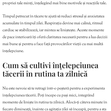
propriei tale minți, înțelegând mai bine motivele și reacțiile tale.
Timpul petrecut în tăcere te ajută să reduci stresul și anxietatea
acumulate în timpul zilei. Respirația devine mai calmă, ritmul
cardiac se stabilizează, iar mintea se liniștește. Aceste momente
de pace interioară îți oferă claritatea necesară pentru a lua decizii
mai bune și pentru a face față provocărilor vieții cu mai multă
înțelepciune.
Cum să cultivi înțelepciunea
tăcerii în rutina ta zilnică
Nu este nevoie să te retragi într-o peșteră pentru a experimenta
înțelepciunea tăcerii. Poți începe cu pași mici, integrând
momente de liniște în rutina ta zilnică. Alocă-ți câteva minute în
fiecare dimineață, înainte ca agitația zilei să înceapă, pentru a sta