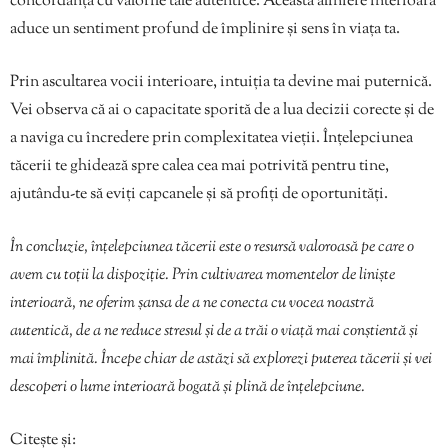
concordanță cu valorile tale autentice. Această aliniere interioară
aduce un sentiment profund de împlinire și sens în viața ta.
Prin ascultarea vocii interioare, intuiția ta devine mai puternică.
Vei observa că ai o capacitate sporită de a lua decizii corecte și de
a naviga cu încredere prin complexitatea vieții. Înțelepciunea
tăcerii te ghidează spre calea cea mai potrivită pentru tine,
ajutându-te să eviți capcanele și să profiți de oportunități.
În concluzie, înțelepciunea tăcerii este o resursă valoroasă pe care o
avem cu toții la dispoziție. Prin cultivarea momentelor de liniște
interioară, ne oferim șansa de a ne conecta cu vocea noastră
autentică, de a ne reduce stresul și de a trăi o viață mai conștientă și
mai împlinită. Începe chiar de astăzi să explorezi puterea tăcerii și vei
descoperi o lume interioară bogată și plină de înțelepciune.
Citește și: