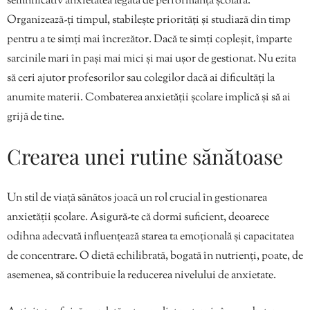
semnificativ anxietatea legată de performanța școlară.
Organizează-ți timpul, stabilește priorități și studiază din timp
pentru a te simți mai încrezător. Dacă te simți copleșit, împarte
sarcinile mari în pași mai mici și mai ușor de gestionat. Nu ezita
să ceri ajutor profesorilor sau colegilor dacă ai dificultăți la
anumite materii. Combaterea anxietății școlare implică și să ai
grijă de tine.
Crearea unei rutine sănătoase
Un stil de viață sănătos joacă un rol crucial în gestionarea
anxietății școlare. Asigură-te că dormi suficient, deoarece
odihna adecvată influențează starea ta emoțională și capacitatea
de concentrare. O dietă echilibrată, bogată în nutrienți, poate, de
asemenea, să contribuie la reducerea nivelului de anxietate.