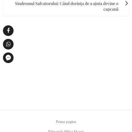
Sindromul Salvatorului: Când dorința de a ajuta devine o
capcană
Prima pagina
Editoriale Mihai Morar