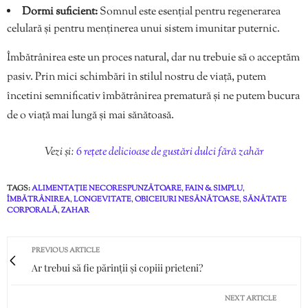
Dormi suficient:
Somnul este esențial pentru regenerarea
celulară și pentru menținerea unui sistem imunitar puternic.
Îmbătrânirea este un proces natural, dar nu trebuie să o acceptăm
pasiv. Prin mici schimbări în stilul nostru de viață, putem
încetini semnificativ îmbătrânirea prematură și ne putem bucura
de o viață mai lungă și mai sănătoasă.
Vezi și:
6 rețete delicioase de gustări dulci fără zahăr
TAGS:
ALIMENTAȚIE NECORESPUNZĂTOARE
,
FAIN & SIMPLU
,
ÎMBĂTRÂNIREA
,
LONGEVITATE
,
OBICEIURI NESĂNĂTOASE
,
SĂNĂTATE
CORPORALĂ
,
ZAHAR
PREVIOUS ARTICLE
Ar trebui să fie părinții și copiii prieteni?
NEXT ARTICLE