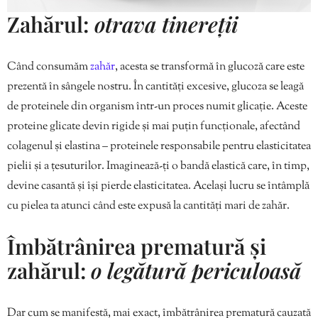
Zahărul:
otrava tinereții
Când consumăm
zahăr
, acesta se transformă în glucoză care este
prezentă în sângele nostru. În cantități excesive, glucoza se leagă
de proteinele din organism într-un proces numit glicație. Aceste
proteine glicate devin rigide și mai puțin funcționale, afectând
colagenul și elastina – proteinele responsabile pentru elasticitatea
pielii și a țesuturilor. Imaginează-ți o bandă elastică care, în timp,
devine casantă și își pierde elasticitatea. Același lucru se întâmplă
cu pielea ta atunci când este expusă la cantități mari de zahăr.
Îmbătrânirea prematură și
zahărul:
o legătură periculoasă
Dar cum se manifestă, mai exact, îmbătrânirea prematură cauzată