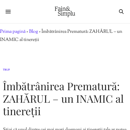
Prima pagină
»
Blog
»
Îmbătrânirea Prematură: ZAHĂRUL – un
INAMIC al tinereții
TRUP
Îmbătrânirea Prematură:
ZAHĂRUL – un INAMIC al
tinereții
Știai că unul dintre cei mai mari dușmani ai tinereții tale ar putea