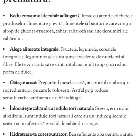
Redu consumul de zahăr adăugat:
Citește cu atenție etichetele
produselor alimentare și evită alimentele și băuturile care conțin
sirop de glucoză-fructoză, zahăr, zaharoză sau alte denumiri ale
zahărului.
Alege alimente integrale:
Fructele, legumele, cerealele
integrale și leguminoasele sunt surse excelente de nutrienți și
fibre. Ele te vor ajuta să te simți sătul mai mult timp și să reduci
pofta de dulce.
Gătește acasă:
Preparând mesele acasă, ai control total asupra
ingredientelor pe care le folosești. Astfel poți reduce
semnificativ cantitatea de zahăr adăugat.
Înlocuiește zahărul cu îndulcitori naturali:
Stevia, eritritolul
și xilitolul sunt îndulcitori naturali care au un indice glicemic
scăzut și nu afectează nivelul de zahăr din sânge.
Hidratează-te corespunzător:
Bea suficientă apă pentru a ajuta