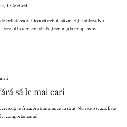
ăiești. Ce visezi.
i desprinderea de ideea că trebuie să „meriți” iubirea. Nu
 succesul în termenii tăi. Poți renunța la comparație.
 mei?
fără să le mai cari
, crescuți în frică. Au transmis ce au știut. Nu este o scuză. Este
tifici comportamentul.