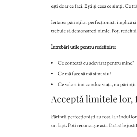
ești doar ce faci. Ești și ceea ce simți. Ce tr
Iertarea părinților perfecționiști implică ș
trebuie să demonstrezi nimic. Poți redefini
Întrebări utile pentru redefinire:
Ce contează cu adevărat pentru mine?
Ce mă face să mă simt viu?
Ce valori îmi conduc viața, nu părinții
Acceptă limitele lor, 
Părinții perfecționiști au fost, la rândul lor
un fapt. Poți recunoaște asta fără să le jus