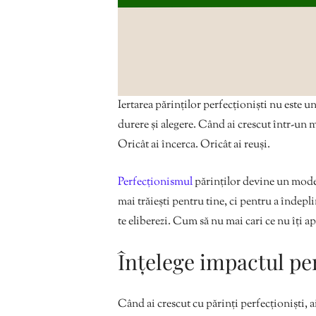
Iertarea părinților perfecționiști nu este 
durere și alegere. Când ai crescut într-un m
Oricât ai încerca. Oricât ai reuși.
Perfecționismul
părinților devine un model 
mai trăiești pentru tine, ci pentru a îndeplin
te eliberezi. Cum să nu mai cari ce nu îți ap
Înțelege impactul pe
Când ai crescut cu părinți perfecționiști, a