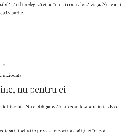
sibilă când înțelegi că ei nu îți mai controlează viața. Nu le mai
ști visurile.
ale
ge niciodată
tine, nu pentru ei
t de libertate. Nu o obligație. Nu un gest de „moralitate”. Este
voie să îi incluzi în proces. Important e să îți iei înapoi