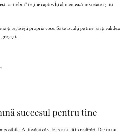
 „ar trebui” te ține captiv. Îți alimentează anxietatea și îți
ă-ți regăsești propria voce. Să te asculți pe tine, să îți validezi
 greșești.
e
mnă succesul pentru tine
mposibile. Ai învățat că valoarea ta stă în realizări. Dar tu nu