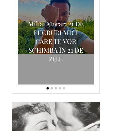
Mihai Morar: 21 DE
i
LUCRURI MICI
AM
SCRISOA
CARE TE VOR
T-
FOSTUL
SCHIMBA ÎN 21 DE
ZILE