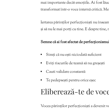
mai importante decât emoțiile. Ai fost lăuda
transformat într-o voce internă critică. 
Iertarea părinților perfecționiști nu însea
și să nu le mai porți cu tine. E despre tine,
Semne că ai fost afectat de perfecționismul
Simți că nu ești niciodată suficient
Eviți riscurile de teamă să nu greșești
Cauti validare constantă
Te pedepsești pentru orice eșec
Eliberează-te de voce
Vocea părinților perfecționiști a devenit vo