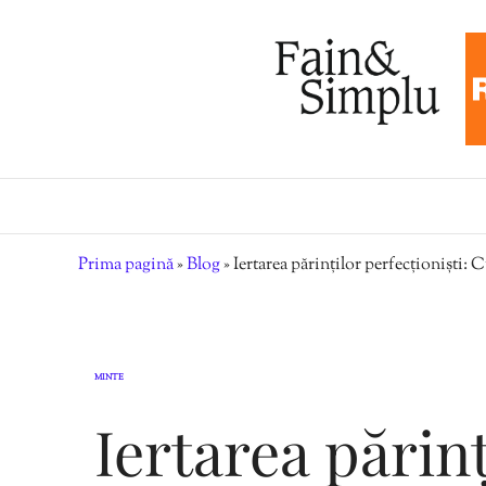
Prima pagină
»
Blog
»
Iertarea părinților perfecționiști: C
MINTE
Iertarea părinț