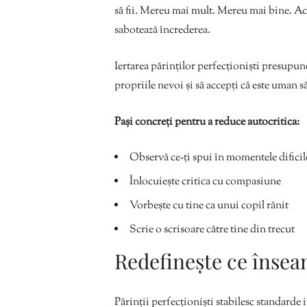
să fii. Mereu mai mult. Mereu mai bine. Acest
sabotează încrederea.
Iertarea părinților perfecționiști presupune s
propriile nevoi și să accepți că este uman să
Pași concreți pentru a reduce autocritica:
Observă ce-ți spui în momentele dificil
Înlocuiește critica cu compasiune
Vorbește cu tine ca unui copil rănit
Scrie o scrisoare către tine din trecut
Redefinește ce însea
Părinții perfecționiști stabilesc standarde i