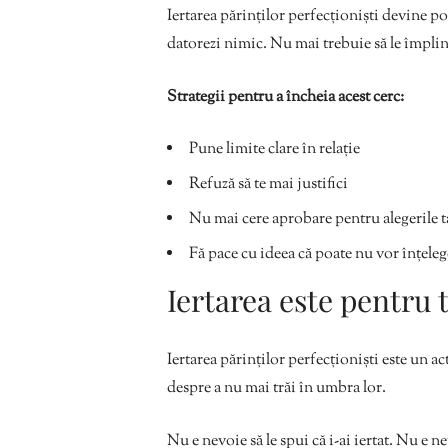
Iertarea părinților perfecționiști devine po
datorezi nimic. Nu mai trebuie să le împline
Strategii pentru a încheia acest cerc:
Pune limite clare în relație
Refuză să te mai justifici
Nu mai cere aprobare pentru alegerile t
Fă pace cu ideea că poate nu vor înțele
Iertarea este pentru 
Iertarea părinților perfecționiști este un ac
despre a nu mai trăi în umbra lor.
Nu e nevoie să le spui că i-ai iertat. Nu e ne