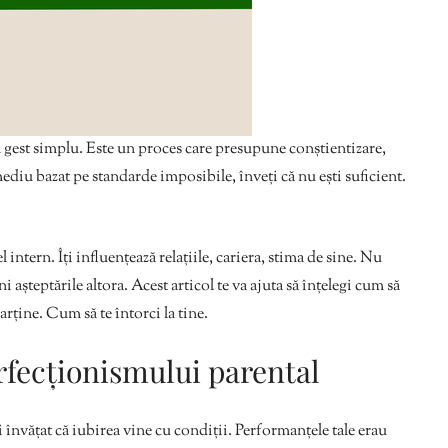
un gest simplu. Este un proces care presupune conștientizare,
ediu bazat pe standarde imposibile, înveți că nu ești suficient.
intern. Îți influențează relațiile, cariera, stima de sine. Nu
i așteptările altora. Acest articol te va ajuta să înțelegi cum să
arține. Cum să te întorci la tine.
rfecționismului parental
i învățat că iubirea vine cu condiții. Performanțele tale erau