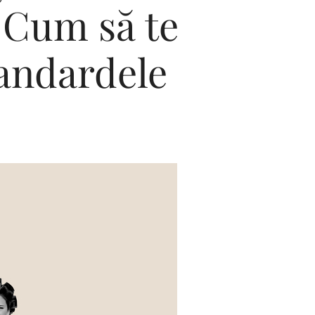
: Cum să te
tandardele
Editorial Miha
Morar: CUM L-
SALVAT PE FĂ
FRUMOS