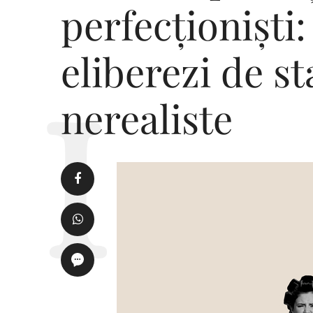
perfecționiști
eliberezi de s
nerealiste