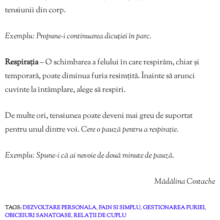
tensiunii din corp.
Exemplu: Propune-i continuarea dicuției în parc.
Respirația
– O schimbarea a felului în care respirăm, chiar și
temporară, poate diminua furia resimțită. Înainte să arunci
cuvinte la întâmplare, alege să respiri.
De multe ori, tensiunea poate deveni mai greu de suportat
pentru unul dintre voi.
Cere o pauză pentru a respirație.
Exemplu: Spune-i că ai nevoie de două minute de pauză.
Mădălina Costache
TAGS:
DEZVOLTARE PERSONALA
,
FAIN SI SIMPLU
,
GESTIONAREA FURIEI
,
OBICEIURI SANATOASE
,
RELAȚII DE CUPLU