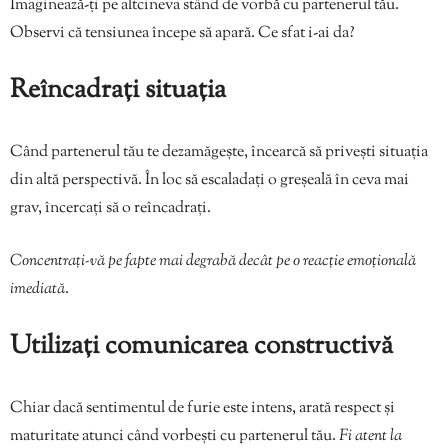
Imaginează-ți pe altcineva stând de vorbă cu partenerul tău.
Observi că tensiunea începe să apară. Ce sfat i-ai da?
Reîncadrați situația
Când partenerul tău te dezamăgește, încearcă să privești situația
din altă perspectivă. În loc să escaladați o greșeală în ceva mai
grav, încercați să o reîncadrați.
Concentrați-vă pe fapte mai degrabă decât pe o reacție emoțională
imediată
.
Utilizați comunicarea constructivă
Chiar dacă sentimentul de furie este intens, arată respect și
maturitate atunci când vorbești cu partenerul tău.
Fi atent la