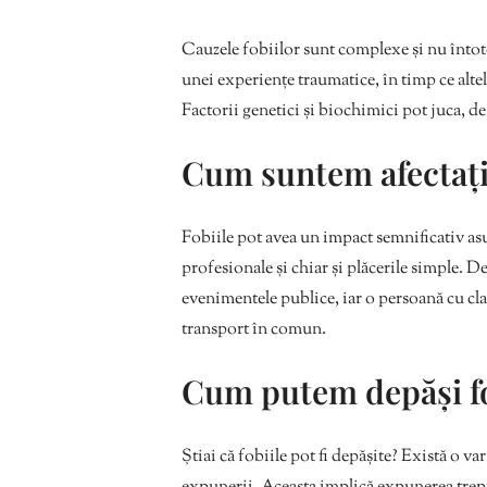
Cauzele fobiilor sunt complexe și nu întot
unei experiențe traumatice, în timp ce alte
Factorii genetici și biochimici pot juca, d
Cum suntem afectați 
Fobiile pot avea un impact semnificativ asupra
profesionale și chiar și plăcerile simple. D
evenimentele publice, iar o persoană cu clau
transport în comun.
Cum putem depăși fo
Știai că fobiile pot fi depășite? Există o va