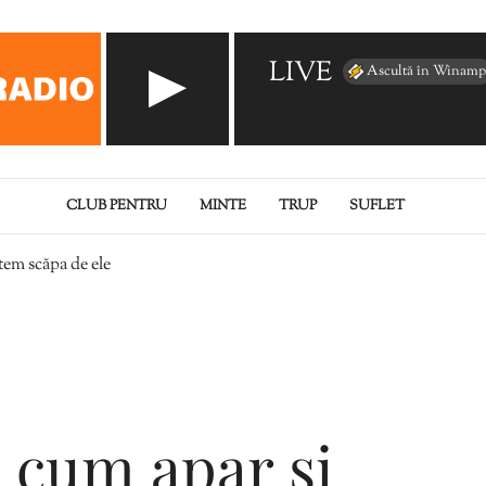
LIVE
Ascultă în Winamp
CLUB PENTRU
MINTE
TRUP
SUFLET
tem scăpa de ele
, cum apar și