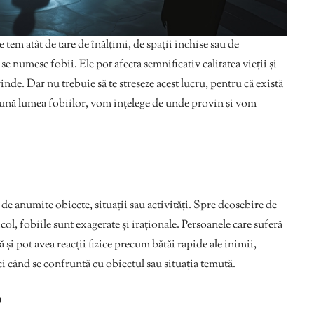
 tem atât de tare de înălțimi, de spații închise sau de
 se numesc fobii. Ele pot afecta semnificativ calitatea vieții și
prinde. Dar nu trebuie să te streseze acest lucru, pentru că există
reună lumea fobiilor, vom înțelege de unde provin și vom
ă de anumite obiecte, situații sau activități. Spre deosebire de
ol, fobiile sunt exagerate și iraționale. Persoanele care suferă
ă și pot avea reacții fizice precum bătăi rapide ale inimii,
nci când se confruntă cu obiectul sau situația temută.
?