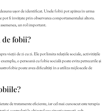
deauna ușor de identificat. Unele fobii pot apărea în urma
le pot fi învățate prin observarea comportamentului altora.
e asemenea, un rol important.
de fobii?
 vieții de zi cu zi. Ele pot limita relațiile sociale, activitățile
e exemplu, o persoană cu fobie socială poate evita petrecerile și
strofobie poate avea dificultăți în a utiliza mijloacele de
biile?
rietate de tratamente eficiente, iar cel mai cunoscut este terapia