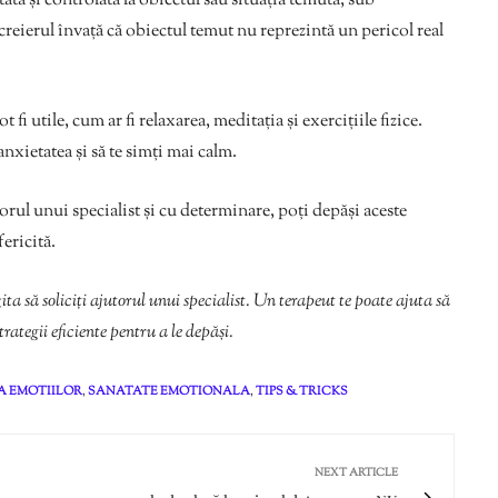
tă și controlată la obiectul sau situația temută, sub
reierul învață că obiectul temut nu reprezintă un pericol real
t fi utile, cum ar fi relaxarea, meditația și exercițiile fizice.
anxietatea și să te simți mai calm.
orul unui specialist și cu determinare, poți depăși aceste
fericită.
ita să soliciți ajutorul unui specialist. Un terapeut te poate ajuta să
strategii eficiente pentru a le depăși.
A EMOTIILOR
,
SANATATE EMOTIONALA
,
TIPS & TRICKS
NEXT ARTICLE