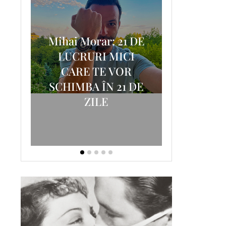
Mihai Morar: 21 DE
i
LUCRURI MICI
AM
SCRISOA
CARE TE VOR
T-
FOSTUL
SCHIMBA ÎN 21 DE
ZILE