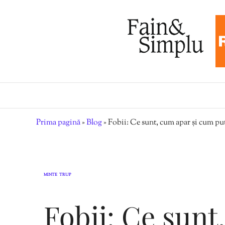
Prima pagină
»
Blog
»
Fobii: Ce sunt, cum apar și cum pu
MINTE
TRUP
,
Fobii: Ce sunt