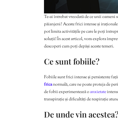
Te-ai întrebat vreodată de ce unii oameni se
păianjeni? Aceste frici intense și iraționale
pot limita activitățile pe care le poți între
soluții! În acest articol, vom explora împ
descoperi cum poți depăși aceste temeri.
Ce sunt fobiile?
Fobiile sunt frici intense și persistente faț
frica
normală, care ne poate proteja de peric
de fobii experimentează o
anxietate
intens
transpirație și dificultăți de respirație atu
De unde vin acestea