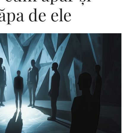
pa de ele
Editorial Miha
Morar: CUM L-
SALVAT PE FĂ
FRUMOS