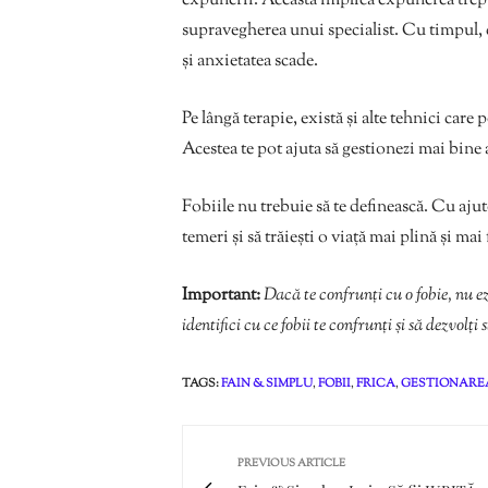
expunerii. Aceasta implică expunerea trepta
supravegherea unui specialist. Cu timpul, c
și anxietatea scade.
Pe lângă terapie, există și alte tehnici care po
Acestea te pot ajuta să gestionezi mai bine 
Fobiile nu trebuie să te definească. Cu ajut
temeri și să trăiești o viață mai plină și mai 
Important:
Dacă te confrunți cu o fobie, nu ez
identifici cu ce fobii te confrunți și să dezvolți 
TAGS:
FAIN & SIMPLU
,
FOBII
,
FRICA
,
GESTIONARE
PREVIOUS ARTICLE