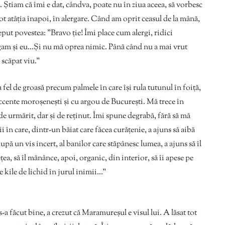
. Știam că îmi e dat, cândva, poate nu în ziua aceea, să vorbesc
 tot atâția înapoi, în alergare. Când am oprit ceasul de la mână,
put povestea: ”Bravo ție! Îmi place cum alergi, ridici
lergam și eu…Și nu mă oprea nimic. Până când nu a mai vrut
 scăpat viu.”
a fel de groasă precum palmele în care își rula tutunul în foiță,
ccente moroșenești și cu argou de București. Mă trece în
e urmărit, dar și de reținut. Îmi spune degrabă, fără să mă
 în care, dintr-un băiat care făcea curățenie, a ajuns să aibă
ă un vis incert, al banilor care stăpânesc lumea, a ajuns să îl
țea, să îl mănânce, apoi, organic, din interior, să îi apese pe
e kile de lichid în jurul inimii…”
s-a făcut bine, a crezut că Maramureșul e visul lui. A lăsat tot