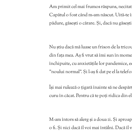
Am primit cel mai frumos răspuns, necitat d
Capătul o fost când m-am născut. Uită-te în
pădure, găsești o cărare. Și, dacă nu găseșt
Nu știu dacă mă luase un frison de la tricou
din fața mea. Aș fi vrut să îmi sun în mome
închipuite, cu anxietățile lor pandemice, ec
”noului normal”. Și l-aș fi dat pe el la tel
Își mai rulează o țigară înainte să ne despăr
curu în căcat. Pentru că te poți ridica din el 
M-am întors să alerg și a doua zi. Și aproap
o fi. Și nici dacă îl voi mai întâlni. Dacă îl