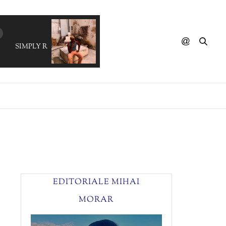
SIMPLY RED - Something Got Me Started (V'S ReWork)
EDITORIALE MIHAI
MORAR