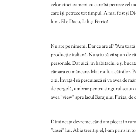
celor cinci oameni cu care își petrece cel m
care își petrece tot timpul. A mai fost și D
luni. El e Dacu, Lili și Petrică.
Nu are pe nimeni. Dar ce are el? ”Am toată 
producție italiană. Nu știu să vă spun de câ
personale. Dar aici, în habitaclu, e și bucăta
cămara cu mâncare. Mai mult, a câinilor. Pe
o zi. Învață-l să pescuiască și va avea de mâ
de pergolă, umbrar pentru singurul scaun de 
avea ”view” spre lacul Barajului Firiza, de
Dimineața devreme, când am plecat în tura 
”casei” lui. Abia trezit și el, l-am prins în 