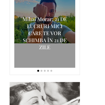
Mihai Morar: 21 DE
i
LUCRURI MICI
AM
SCRISOA
CARE TE VOR
T-
FOSTUL
SCHIMBA ÎN 21 DE
ZILE