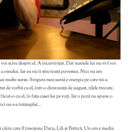
i voi scrie despre el. A încuviințat. Dar numele lui nu vi-l voi
a omului. Iar eu nu îi știu toată povestea. Nici nu am
ai multe surse. Singura mea sursă e energia pe care mi-a
at de vorbă cu el, într-o dimineață de august, zilele trecute.
cut-o cu el, în fața casei lui pe roți. Iar o poză nu spune o
ici nu s-a întâmplat…
ei câini care îl însoțeau: Dacu, Lili și Petrică. Un om e media