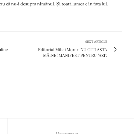
tru că nu-i desupra nimănui. Și toată lumea e în fața lui.
NEXT ARTICLE
nline
Editorial Mihai Morar: NU CITI ASTA
MÂINE! MANIFEST PENTRU "AZI".
Urmareste-ne pe