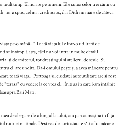
ai mult timp. El nu are pe nimeni. El e suma celor trei câini cu
idi, mi-a spus, cel mai credincios, dar Didi nu mai e de câteva
viața pe-o mână…” Toată viața lui e într-o utilitară de
nd se întâmplă asta, căci nu voi intra în multe detalii
ria, și dormitorul, tot dressingul și atelierul de scule. Și
ntru el, are undiță. Dă-i omului pește și a avea mâncare pentru
ncare toată viața… Portbagajul ciudatei autoutilitare are și rost
”terasă” cu vedere la ce vrea el… În ziua în care l-am întâlnit
 deasupra Băii Mari.
mea de alergare de-a lungul lacului, am parcat mașina în fața
toiul rutinei matinale. Deși ros de curioziatate să-i aflu măcar o