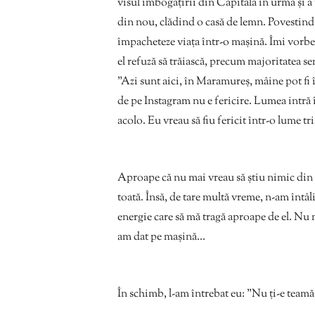
visul îmbogățirii din Capitală în urmă și a u
din nou, clădind o casă de lemn. Povestindu-
împacheteze viața într-o mașină. Îmi vorbeș
el refuză să trăiască, precum majoritatea s
”Azi sunt aici, în Maramureș, mâine pot fi 
de pe Instagram nu e fericire. Lumea intră î
acolo. Eu vreau să fiu fericit într-o lume tr
Aproape că nu mai vreau să știu nimic din p
toată. Însă, de tare multă vreme, n-am întâ
energie care să mă tragă aproape de el. Nu 
am dat pe mașină…
În schimb, l-am întrebat eu: ”Nu ți-e teamă s