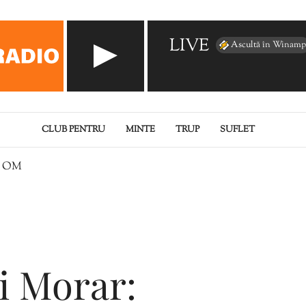
LIVE
Ascultă în Winamp
CLUB PENTRU
MINTE
TRUP
SUFLET
L OM
i Morar: