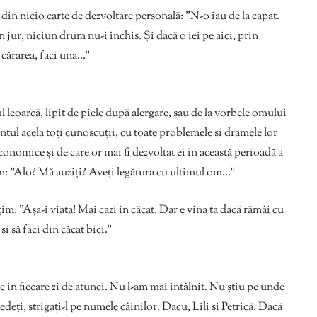
in nicio carte de dezvoltare personală: ”N-o iau de la capăt.
 jur, niciun drum nu-i închis. Și dacă o iei pe aici, prin
i cărarea, faci una…”
l leoarcă, lipit de piele după alergare, sau de la vorbele omului
ntul acela toți cunoscuții, cu toate problemele și dramele lor
onomice și de care or mai fi dezvoltat ei în această perioadă a
efon: ”Alo? Mă auziți? Aveți legătura cu ultimul om…”
țim: ”Așa-i viața! Mai cazi în căcat. Dar e vina ta dacă rămâi cu
și să faci din căcat bici.”
e în fiecare zi de atunci. Nu l-am mai întâlnit. Nu știu pe unde
 vedeți, strigați-l pe numele câinilor. Dacu, Lili și Petrică. Dacă