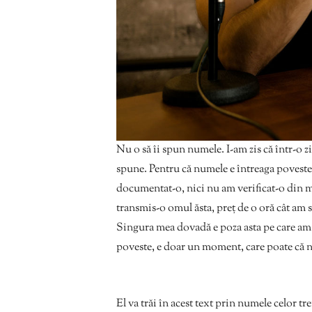
Nu o să îi spun numele. I-am zis că într-o z
spune. Pentru că numele e întreaga poveste 
documentat-o, nici nu am verificat-o din m
transmis-o omul ăsta, preț de o oră cât am st
Singura mea dovadă e poza asta pe care am fă
poveste, e doar un moment, care poate că n
El va trăi în acest text prin numele celor tr