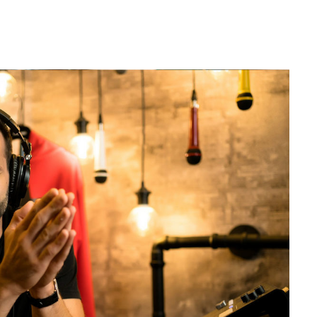
Editorial Miha
Morar: CUM L-
SALVAT PE FĂ
FRUMOS