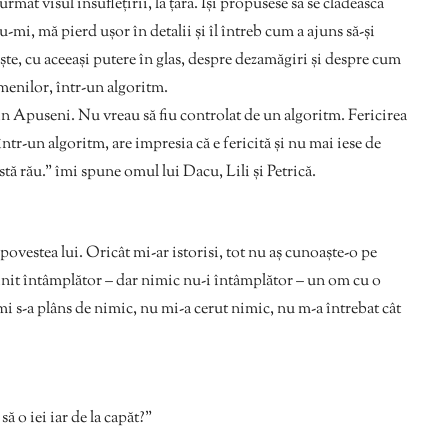
rmat visul însuflețirii, la țară. Își propusese să se clădească
mi, mă pierd ușor în detalii și îl întreb cum a ajuns să-și
te, cu aceeași putere în glas, despre dezamăgiri și despre cum
emenilor, într-un algoritm.
în Apuseni. Nu vreau să fiu controlat de un algoritm. Fericirea
ntr-un algoritm, are impresia că e fericită și nu mai iese de
istă rău.” îmi spune omul lui Dacu, Lili și Petrică.
ovestea lui. Oricât mi-ar istorisi, tot nu aș cunoaște-o pe
linit întâmplător – dar nimic nu-i întâmplător – un om cu o
mi s-a plâns de nimic, nu mi-a cerut nimic, nu m-a întrebat cât
ă o iei iar de la capăt?”