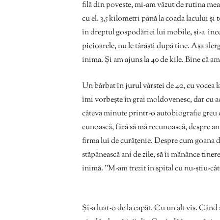
filă din poveste, mi-am văzut de rutina mea
cu el. 3,5 kilometri până la coada lacului și
în dreptul gospodăriei lui mobile, și-a înce
picioarele, nu le târăști după tine. Așa a
inima. Și am ajuns la 40 de kile. Bine că am
Un bărbat în jurul vârstei de 40, cu vocea l
îmi vorbește în grai moldovenesc, dar cu a
câteva minute printr-o autobiografie greu d
cunoască, fără să mă recunoască, despre anii
firma lui de curățenie. Despre cum goana dup
stăpânească ani de zile, să îi mănânce tinere
inimă. ”M-am trezit în spital cu nu-știu-cât
Și-a luat-o de la capăt. Cu un alt vis. Când 