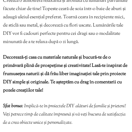
Creează o atmosferă relaxantă și aromată cu lumânări parfumate
făcute chiar de tine! Topeste ceară de soia într-o baie de aburi și
adaugă uleiul esențial preferat. Toarnă ceara în recipiente mici,
de sticlă sau metal, și decorează cu flori uscate. Lumânările tale
DIY vor fi cadouri perfecte pentru cei dragi sau o modalitate
minunată de a te relaxa după o zi lungă.
Decorează-ți casa cu materiale naturale și bucură-te de o
primăvară plină de prospețime și creativitate!
Lasă-te inspirat de
frumusețea naturii și dă frâu liber imaginației tale prin proiecte
DIY simple și originale. Te așteptăm cu drag în comentarii cu
pozele creațiilor tale!
Sfat bonus:
Implică-te în proiectele DIY alături de familie și prieteni!
Veți petrece timp de calitate împreună și vă veți bucura de satisfacția
de a crea obiecte unice și personalizate.