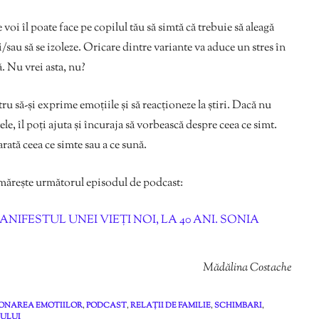
 voi îl poate face pe copilul tău să simtă că trebuie să aleagă
i/sau să se izoleze. Oricare dintre variante va aduce un stres în
ță. Nu vrei asta, nu?
ru să-și exprime emoțiile și să reacționeze la știri. Dacă nu
e, îl poți ajuta și încuraja să vorbească despre ceea ce simt.
rată ceea ce simte sau a ce sună.
rmărește următorul episodul de podcast:
NIFESTUL UNEI VIEȚI NOI, LA 40 ANI. SONIA
Mădălina Costache
ONAREA EMOTIILOR
,
PODCAST
,
RELAȚII DE FAMILIE
,
SCHIMBARI
,
ULUI