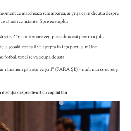
moment ce marchează schimbarea, ai grijă ca în dicuția despre
na ce rămân constante. Spre exemplu:
să știe că în continuare veți pleca de acasă pentru a job.
e la școală, tot ea îl va aștepta în fața porți și mâine.
au fotbal, tot el se va ocupa de asta.
ar rămânem părinții voștri!” (FĂRĂ ȘI!) + mult mai concret și
n discuția despre divorț cu copilul tău