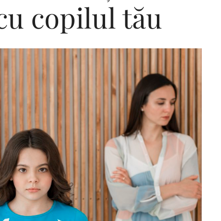
cu copilul tău
Editorial Miha
Morar: CUM L-
SALVAT PE FĂ
FRUMOS