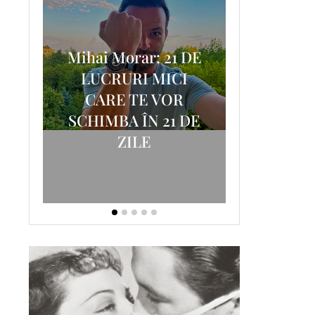
Mihai Morar: 21 DE
i
LUCRURI MICI
AM
SCRISOA
CARE TE VOR
T-
FOSTUL
SCHIMBA ÎN 21 DE
ZILE