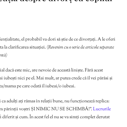
ențialitate, el probabil va dori să știe de ce divorțați. A le oferi
 la clarificarea situației. (
Revenim cu o serie de articole separate
rstă)
al dacă este mic, are nevoie de această liniște. Fără acest
iubești nici pe el. Mai mult, ar putea crede că îl vei părăsi și
tata/mama pe care odată îl iubeai/o iubeai.
ca adulți ați rămas în relații bune, nu funcționează replica:
nem părinții voștri ȘI NIMIC NU SE SCHIMBĂ!”.
Lucrurile
 diferit și cum. În acest fel el nu se va simți complet derutat