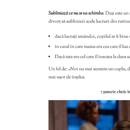
Subliniază ce nu se va schimba
.
Deși este un 
divorț să subliniezi acele lucruri din ruti
dacă lucrați amândoi, copilul ar fi bine 
în cazul în care mama era cea care îl lua d
Dacă tata era cel care îl însoțea la dans s
Un fel de: „Noi nu mai suntem un cuplu, d
mai ușor de înțeles.
7 puncte cheie î