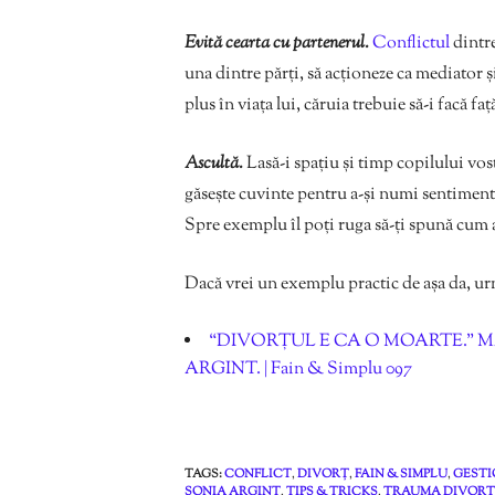
Evită cearta cu partenerul.
Conflictul
dintre
una dintre părți, să acționeze ca mediator ș
plus în viața lui, căruia trebuie să-i facă fa
Ascultă.
Lasă-i spațiu și timp copilului vost
găsește cuvinte pentru a-și numi sentimentel
Spre exemplu îl poți ruga să-ți spună cum a
Dacă vrei un exemplu practic de așa da, u
“DIVORȚUL E CA O MOARTE.” MA
ARGINT. | Fain & Simplu 097
TAGS:
CONFLICT
,
DIVORȚ
,
FAIN & SIMPLU
,
GESTI
SONIA ARGINT
,
TIPS & TRICKS
,
TRAUMA DIVORȚ