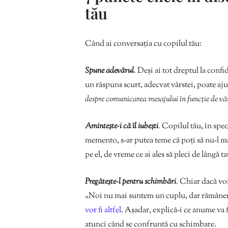
tău
Când ai conversația cu copilul tău:
Spune adevărul
.
Deși ai tot dreptul la confid
un răspuns scurt, adecvat vârstei, poate ajuta
despre comunicarea mesajului în funcție de vâ
Amintește-i că îl iubești
.
Copilul tău, în speci
memento, s-ar putea teme că poți să nu-l mai 
pe el, de vreme ce ai ales să pleci de lângă 
Pregătește-l pentru schimbări
.
Chiar dacă voi 
„Noi nu mai suntem un cuplu, dar rămâ
vor fi altfel
. Așadar, explică-i ce anume va fi
atunci când se confruntă cu schimbare.