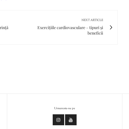
NEXT ARTICLE
rință
Exercițiile cardiovasculare – tipuri și
beneficii
Urmareste-ne pe