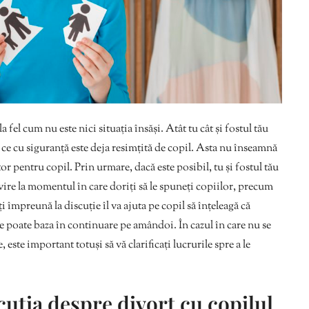
a fel cum nu este nici situația însăși. Atât tu cât și fostul tău
ce cu siguranță este deja resimțită de copil. Asta nu înseamnă
or pentru copil. Prin urmare, dacă este posibil, tu și fostul tău
ivire la momentul în care doriți să le spuneți copiilor, precum
i împreună la discuție îl va ajuta pe copil să înțeleagă că
 se poate baza în continuare pe amândoi. În cazul în care nu se
te important totuși să vă clarificați lucrurile spre a le
cuția despre divorț cu copilul