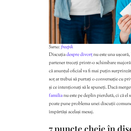
Sursa:
freepik
Discuția
despre divorț
nu este una ușoară, l
partener treceți printr-o schimbare majoră 
că anunțul oficial va fi mai puțin surprinzăt
soț ar trebui să purtați o conversație cu pr
și ce intenționați să le spuneți. Dacă mergeț
familia
nu este pe deplin pierdută, ci că el
poate pune problema unei discuții comune, es
împărtăși același mesaj.
7 puncte cheie în dis