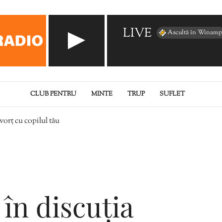
LIVE
Ascultă în Winamp
CLUB PENTRU
MINTE
TRUP
SUFLET
vorț cu copilul tău
 în discuția