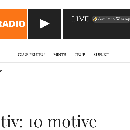
LIVE
Ascultă în Winamp
CLUB PENTRU
MINTE
TRUP
SUFLET
le
tiv: 10 motive