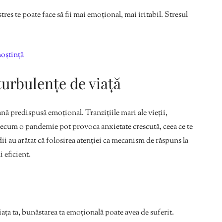
stres te poate face să fii mai emoțional, mai iritabil. Stresul
noștință
turbulențe de viață
nă predispusă emoțional. Tranzițiile mari ale vieții,
precum o pandemie pot provoca anxietate crescută, ceea ce te
ii au arătat că folosirea atenției ca mecanism de răspuns la
i eficient.
ța ta, bunăstarea ta emoțională poate avea de suferit.