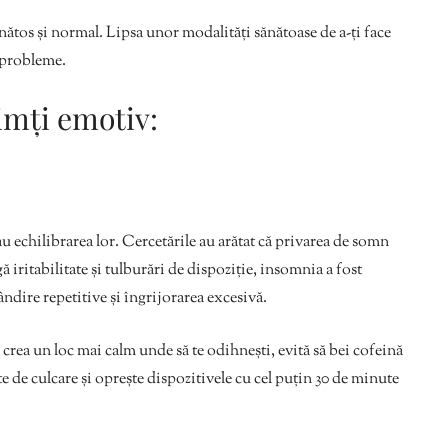
ănătos și normal. Lipsa unor modalități sănătoase de a-ți face
n probleme.
simți emotiv:
sau echilibrarea lor. Cercetările au arătat că privarea de somn
 iritabilitate și tulburări de dispoziție, insomnia a fost
ndire repetitive și îngrijorarea excesivă.
 crea un loc mai calm unde să te odihnești, evită să bei cofeină
te de culcare și oprește dispozitivele cu cel puțin 30 de minute