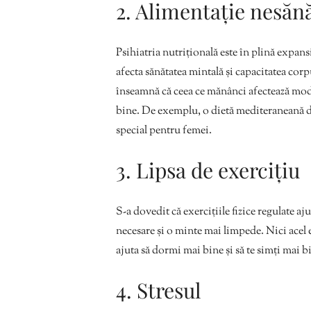
2. Alimentație nesăn
Psihiatria nutrițională este în plină expan
afecta sănătatea mintală și capacitatea cor
înseamnă că ceea ce mănânci afectează modul 
bine. De exemplu, o dietă mediteraneană de 
special pentru femei.
3. Lipsa de exercițiu
S-a dovedit că exercițiile fizice regulate aj
necesare și o minte mai limpede. Nici acel e
ajuta să dormi mai bine și să te simți mai bi
4. Stresul