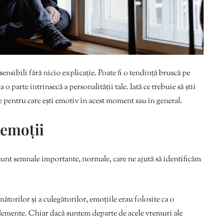
nsibili fără nicio explicație. Poate fi o tendință bruscă pe
 o parte intrinsecă a personalității tale. Iată ce trebuie să știi
e pentru care ești emotiv în acest moment sau în general.
 emoții
unt semnale importante, normale, care ne ajută să identificăm
torilor și a culegătorilor, emoțiile erau folosite ca o
 elemente. Chiar dacă suntem departe de acele vremuri ale