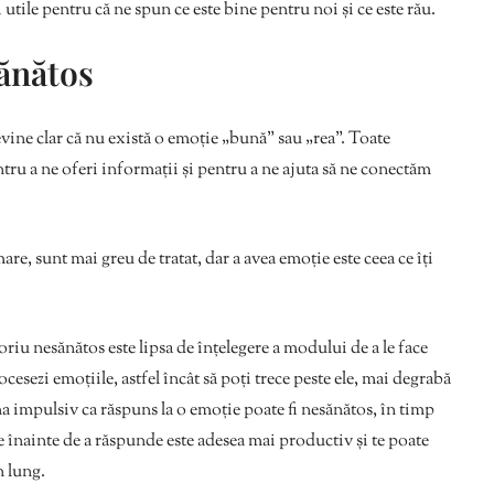
 utile pentru că ne spun ce este bine pentru noi și ce este rău.
sănătos
vine clar că nu există o emoție „bună” sau „rea”. Toate
tru a ne oferi informații și pentru a ne ajuta să ne conectăm
re, sunt mai greu de tratat, dar a avea emoție este ceea ce îți
riu nesănătos este lipsa de înțelegere a modului de a le face
ocesezi emoțiile, astfel încât să poți trece peste ele, mai degrabă
a impulsiv ca răspuns la o emoție poate fi nesănătos, în timp
ale înainte de a răspunde este adesea mai productiv și te poate
n lung.