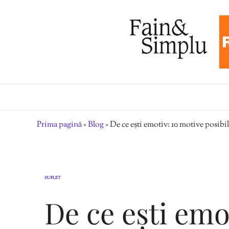
Prima pagină
»
Blog
»
De ce ești emotiv: 10 motive posibi
SUFLET
De ce ești emo