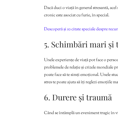
Dacă duci o viață în general stresantă, acel 
cronic este asociat cu furie, în special.
Descoperă și 10 citate speciale despre recu
5. Schimbări mari și 
Unele experiențe de viață pot face o persoa
problemele de relație și crizele mondiale 
poate face să te simți emoțional. Unele stud
stres te poate ajuta să îți reglezi emoțiile ma
6. Durere și traumă
Când se întâmplă un eveniment tragic în via