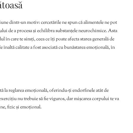
ătoasă
siune dintr-un motiv: cercetările ne spun că alimentele ne pot
pului de a procesa și echilibra substanțele neurochimice. Asta
în care te simți, ceea ce îți poate afecta starea generală de
înaltă calitate a fost asociată cu bunăstarea emoțională, în
ută la reglarea emoțională, oferindu-ți endorfinele atât de
xercițiu nu trebuie să fie viguros, dar mișcarea corpului te va
ne, fizic și emoțional.