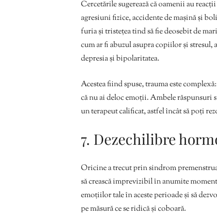
Cercetările sugerează că oamenii au reacți
agresiuni fizice, accidente de mașină și bol
furia și tristețea tind să fie deosebit de 
cum ar fi abuzul asupra copiilor și stresul, 
depresia și bipolaritatea.
Acestea fiind spuse, trauma este complexă: 
că nu ai deloc emoții. Ambele răspunsuri su
un terapeut calificat, astfel încât să poți rezo
7. Dezechilibre horm
Oricine a trecut prin sindrom premenstrual 
să crească imprevizibil în anumite momente
emoțiilor tale în aceste perioade și să dez
pe măsură ce se ridică și coboară.