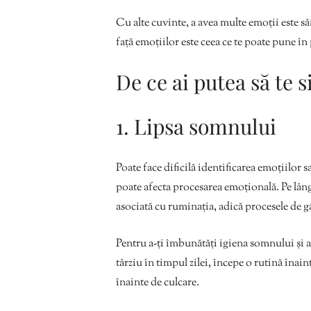
Cu alte cuvinte, a avea multe emoții este s
față emoțiilor este ceea ce te poate pune î
De ce ai putea să te 
1. Lipsa somnului
Poate face dificilă identificarea emoțiilor 
poate afecta procesarea emoțională. Pe lângă
asociată cu ruminația, adică procesele de gâ
Pentru a-ți îmbunătăți igiena somnului și a
târziu în timpul zilei, începe o rutină înain
înainte de culcare.