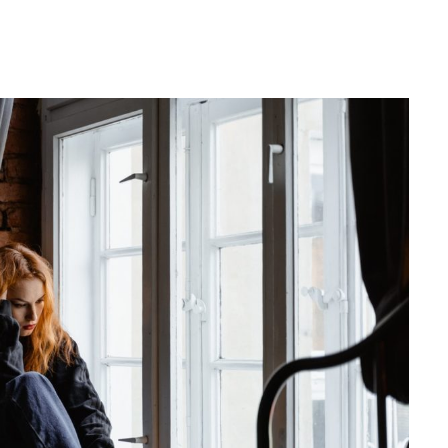
Editorial Miha
Morar: CUM L-
SALVAT PE FĂ
FRUMOS