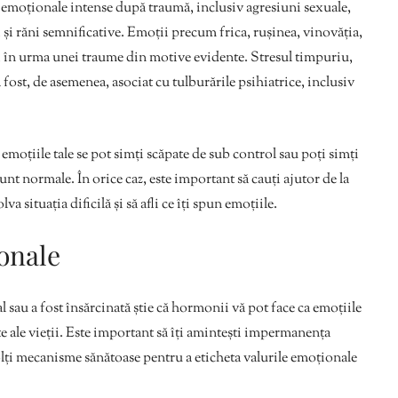
i emoționale intense după traumă, inclusiv agresiuni sexuale,
i și răni semnificative. Emoții precum frica, rușinea, vinovăția,
mari în urma unei traume din motive evidente. Stresul timpuriu,
a fost, de asemenea, asociat cu tulburările psihiatrice, inclusiv
emoțiile tale se pot simți scăpate de sub control sau poți simți
nt normale. În orice caz, este important să cauți ajutor de la
lva situația dificilă și să afli ce îți spun emoțiile.
onale
sau a fost însărcinată știe că hormonii vă pot face ca emoțiile
 ale vieții. Este important să îți amintești impermanența
volți mecanisme sănătoase pentru a eticheta valurile emoționale