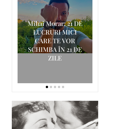
Mihai Morar: 21 DE
i
LUCRURI MICI
AM
SCRISOA
CARE TE VOR
T-
FOSTUL
SCHIMBA ÎN 21 DE
ZILE