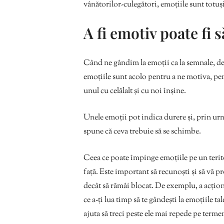
vânătorilor-culegători, emoțiile sunt totuși
A fi emotiv poate fi 
Când ne gândim la emoții ca la semnale, de
emoțiile sunt acolo pentru a ne motiva, pen
unul cu celălalt și cu noi înșine.
Unele emoții pot indica durere și, prin urma
spune că ceva trebuie să se schimbe.
Ceea ce poate împinge emoțiile pe un terito
față. Este important să recunoști și să vă pr
decât să rămâi blocat. De exemplu, a acțion
ce a-ți lua timp să te gândești la emoțiile t
ajuta să treci peste ele mai repede pe terme