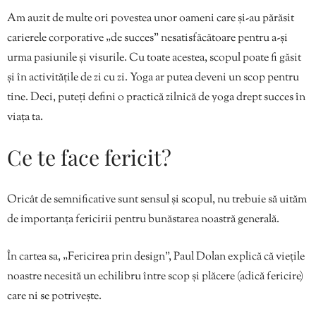
Am auzit de multe ori povestea unor oameni care și-au părăsit
carierele corporative „de succes” nesatisfăcătoare pentru a-și
urma pasiunile și visurile. Cu toate acestea, scopul poate fi găsit
și în activitățile de zi cu zi. Yoga ar putea deveni un scop pentru
tine. Deci, puteți defini o practică zilnică de yoga drept succes în
viața ta.
Ce te face fericit?
Oricât de semnificative sunt sensul și scopul, nu trebuie să uităm
de importanța fericirii pentru bunăstarea noastră generală.
În cartea sa, „Fericirea prin design”, Paul Dolan explică că viețile
noastre necesită un echilibru între scop și plăcere (adică fericire)
care ni se potrivește.