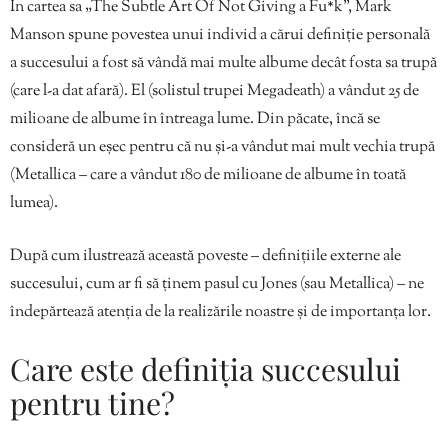
În cartea sa „The Subtle Art Of Not Giving a Fu*k”, Mark
Manson spune povestea unui individ a cărui definiție personală
a succesului a fost să vândă mai multe albume decât fosta sa trupă
(care l-a dat afară). El (solistul trupei Megadeath) a vândut 25 de
milioane de albume în întreaga lume. Din păcate, încă se
consideră un eșec pentru că nu și-a vândut mai mult vechia trupă
(Metallica – care a vândut 180 de milioane de albume în toată
lumea).
După cum ilustrează această poveste – definițiile externe ale
succesului, cum ar fi să ținem pasul cu Jones (sau Metallica) – ne
îndepărtează atenția de la realizările noastre și de importanța lor.
Care este definiția succesului
pentru tine?