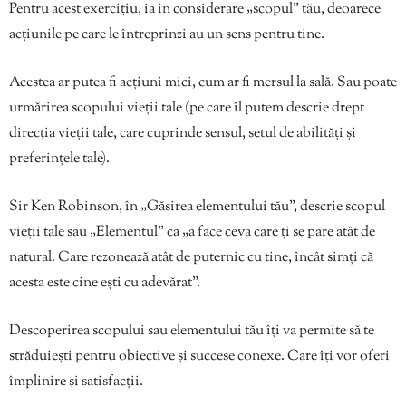
Pentru acest exercițiu, ia în considerare „scopul” tău, deoarece
acțiunile pe care le întreprinzi au un sens pentru tine.
Acestea ar putea fi acțiuni mici, cum ar fi mersul la sală. Sau poate
urmărirea scopului vieții tale (pe care îl putem descrie drept
direcția vieții tale, care cuprinde sensul, setul de abilități și
preferințele tale).
Sir Ken Robinson, în „Găsirea elementului tău”, descrie scopul
vieții tale sau „Elementul” ca „a face ceva care ți se pare atât de
natural. Care rezonează atât de puternic cu tine, încât simți că
acesta este cine ești cu adevărat”.
Descoperirea scopului sau elementului tău îți va permite să te
străduiești pentru obiective și succese conexe. Care îți vor oferi
împlinire și satisfacții.