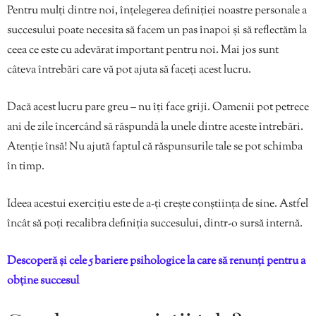
Pentru mulți dintre noi, înțelegerea definiției noastre personale a
succesului poate necesita să facem un pas înapoi și să reflectăm la
ceea ce este cu adevărat important pentru noi. Mai jos sunt
câteva întrebări care vă pot ajuta să faceți acest lucru.
Dacă acest lucru pare greu – nu îți face griji. Oamenii pot petrece
ani de zile încercând să răspundă la unele dintre aceste întrebări.
Atenție însă! Nu ajută faptul că răspunsurile tale se pot schimba
în timp.
Ideea acestui exercițiu este de a-ți crește conștiința de sine. Astfel
încât să poți recalibra definiția succesului, dintr-o sursă internă.
Descoperă și cele 5 bariere psihologice la care să renunți pentru a
obține succesul