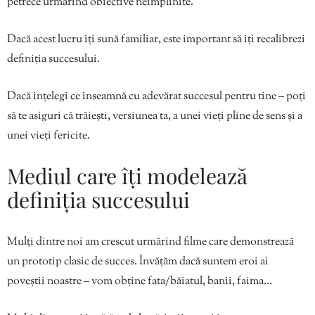
petrece urmărind obiective neîmplinite.
Dacă acest lucru îți sună familiar, este important să îți recalibrezi
definiția succesului.
Dacă înțelegi ce înseamnă cu adevărat succesul pentru tine – poți
să te asiguri că trăiești, versiunea ta, a unei vieți pline de sens și a
unei vieți fericite.
Mediul care îți modelează
definiția succesului
Mulți dintre noi am crescut urmărind filme care demonstrează
un prototip clasic de succes. Învățăm dacă suntem eroi ai
poveștii noastre – vom obține fata/băiatul, banii, faima…