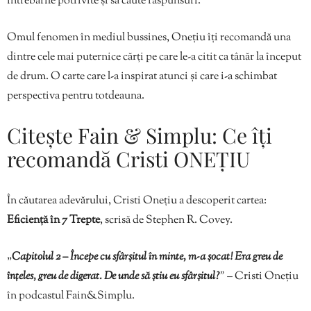
întrebările potrivite și să caute răspunsuri.
Omul fenomen în mediul bussines, Onețiu îți recomandă una
dintre cele mai puternice cărți pe care le-a citit ca tânăr la început
de drum. O carte care l-a inspirat atunci și care i-a schimbat
perspectiva pentru totdeauna.
Citește Fain & Simplu: Ce îți
recomandă Cristi ONEȚIU
În căutarea adevărului, Cristi Onețiu a descoperit cartea:
Eficiență în 7 Trepte
, scrisă de Stephen R. Covey.
„
Capitolul 2 – Începe cu sfârșitul în minte, m-a șocat! Era greu de
înțeles, greu de digerat. De unde să știu eu sfârșitul?
”
– Cristi Onețiu
în podcastul Fain&Simplu.