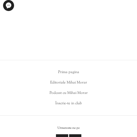
Prima pagina
Editoriale Mihai Morar
Podcast cu Mihai Morar
Înscrie-te in club
Urmareste-ne pe