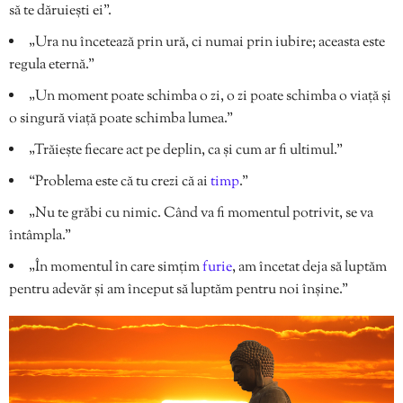
să te dăruiești ei”.
„Ura nu încetează prin ură, ci numai prin iubire; aceasta este
regula eternă.”
„Un moment poate schimba o zi, o zi poate schimba o viață și
o singură viață poate schimba lumea.”
„Trăiește fiecare act pe deplin, ca și cum ar fi ultimul.”
“Problema este că tu crezi că ai
timp
.”
„Nu te grăbi cu nimic. Când va fi momentul potrivit, se va
întâmpla.”
„În momentul în care simțim
furie
, am încetat deja să luptăm
pentru adevăr și am început să luptăm pentru noi înșine.”