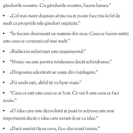
gândurile noastre. Cu gândurile noastre, facem lumea.”
„Cel mai mare dușman al tău nu-ți poate face rău la fel de
mult ca propriile tale gânduri nepăzite.”
“În fiecare dimineață ne naștem din nou. Ceea ce facem astăzi
este ceea ce contează cel mai mult.”
„Rădăcina suferinței este atașamentul.”
“Nimic nu este pentru totdeauna decât schimbarea.”
„Dragostea adevărată se naște din înțelegere.”
„Fii unde ești, altfel îți va lipsi viața.”
“Ceea ce ești este ceea ce ai fost. Ce vei fi este ceea ce faci
acum.”
„O idee care este dezvoltată și pusă în acțiune este mai
importantă decât o idee care există doar ca idee.”
„Dacă merită făcut ceva, fă-o din toată inima.”