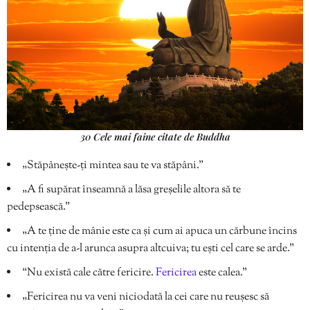
30 Cele mai faine citate de Buddha
„Stăpânește-ți mintea sau te va stăpâni.”
„A fi supărat înseamnă a lăsa greșelile altora să te
pedepsească.”
„A te ține de mânie este ca și cum ai apuca un cărbune încins
cu intenția de a-l arunca asupra altcuiva; tu ești cel care se arde.”
“Nu există cale către fericire.
Fericirea
este calea.”
„Fericirea nu va veni niciodată la cei care nu reușesc să