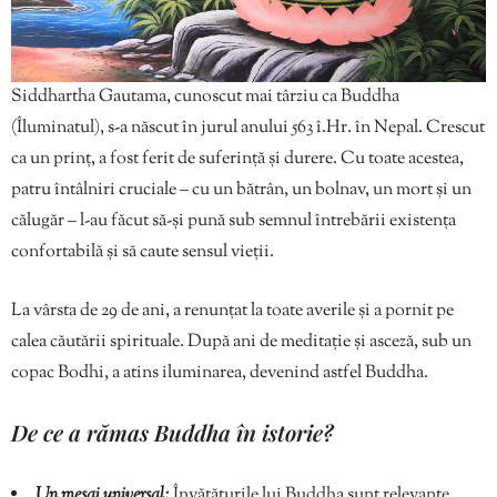
Siddhartha Gautama, cunoscut mai târziu ca Buddha
(Îluminatul), s-a născut în jurul anului 563 î.Hr. în Nepal. Crescut
ca un prinț, a fost ferit de suferință și durere. Cu toate acestea,
patru întâlniri cruciale – cu un bătrân, un bolnav, un mort și un
călugăr – l-au făcut să-și pună sub semnul întrebării existența
confortabilă și să caute sensul vieții.
La vârsta de 29 de ani, a renunțat la toate averile și a pornit pe
calea căutării spirituale. După ani de meditație și asceză, sub un
copac Bodhi, a atins iluminarea, devenind astfel Buddha.
De ce a rămas Buddha în istorie?
Un mesaj universal:
Învățăturile lui Buddha sunt relevante