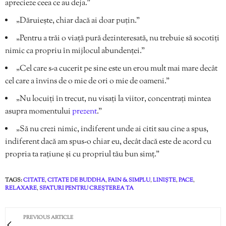
aprecieze ceea ce au deja.”
„Dăruiește, chiar dacă ai doar puțin.”
„Pentru a trăi o viață pură dezinteresată, nu trebuie să socotiți
nimic ca propriu în mijlocul abundenței.”
„Cel care s-a cucerit pe sine este un erou mult mai mare decât
cel care a învins de o mie de ori o mie de oameni.”
„Nu locuiți în trecut, nu visați la viitor, concentrați mintea
asupra momentului
prezent
.”
„Să nu crezi nimic, indiferent unde ai citit sau cine a spus,
indiferent dacă am spus-o chiar eu, decât dacă este de acord cu
propria ta rațiune și cu propriul tău bun simț.”
TAGS:
CITATE
,
CITATE DE BUDDHA
,
FAIN & SIMPLU
,
LINIȘTE
,
PACE
,
RELAXARE
,
SFATURI PENTRU CREȘTEREA TA
PREVIOUS ARTICLE