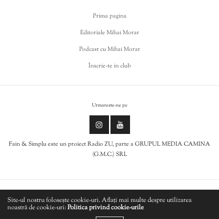
Prima pagina
Editoriale Mihai Morar
Podcast cu Mihai Morar
Înscrie-te in club
Urmareste-ne pe
Fain & Simplu este un proiect Radio ZU, parte a GRUPUL MEDIA CAMINA
(G.M.C.) SRL
Politica de cookies
Site-ul nostru folosește cookie-uri. Aflați mai multe despre utilizarea
noastră de cookie-uri:
Politica privind cookie-urile
LIVE
Politică de confidențialitate