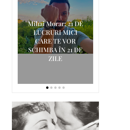
Mihai Morar: 21 DE
i
LUCRURI MICI
AM
SCRISOA
CARE TE VOR
T-
FOSTUL
SCHIMBA ÎN 21 DE
ZILE