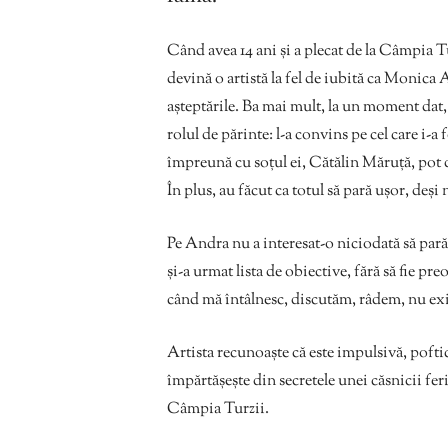
Când avea 14 ani și a plecat de la Câmpia Tur
devină o artistă la fel de iubită ca Monic
așteptările. Ba mai mult, la un moment dat, 
rolul de părinte: l-a convins pe cel care i-a 
împreună cu soțul ei, Cătălin Măruță, pot d
În plus, au făcut ca totul să pară ușor, deși
Pe Andra nu a interesat-o niciodată să pară
și-a urmat lista de obiective, fără să fie pr
când mă întâlnesc, discutăm, râdem, nu e
Artista recunoaște că este impulsivă, poftic
împărtășește din secretele unei căsnicii feri
Câmpia Turzii.