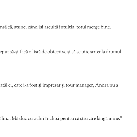
nsă că, atunci când își ascultă intuiția, totul merge bine.
t să-și facă o listă de obiective și să se uite strict la drumul
tatăl ei, care i-a fost și impresar și tour manager, Andra nu a
ălin… Mă duc cu ochii închiși pentru că știu că e lângă mine.”