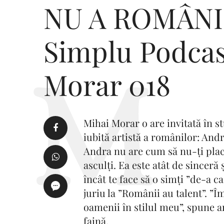
NU A ROMÂNIE
Simplu Podcas
Morar 018
Mihai Morar o are invitată în 
iubită artistă a românilor: Andr
Andra nu are cum să nu-ți placă
asculți. Ea este atât de sinceră
încât te face să o simți ”de-a c
juriu la ”Românii au talent”. ”Î
oamenii în stilul meu”, spune ar
faină.