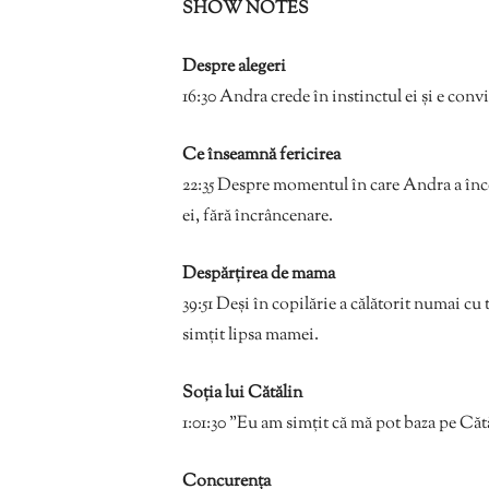
SHOW NOTES
Despre alegeri
16:30 Andra crede în instinctul ei și e convi
Ce înseamnă fericirea
22:35 Despre momentul în care Andra a începu
ei, fără încrâncenare.
Despărțirea de mama
39:51 Deși în copilărie a călătorit numai cu 
simțit lipsa mamei.
Soția lui Cătălin
1:01:30 ”Eu am simțit că mă pot baza pe Căt
Concurența