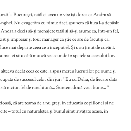
zii la București, tatăl ei avea un vis: își dorea ca Andra să
a Anghel. Nu exagerăm cu nimic dacă spunem că fiica i-a depășit
Andra a decis să-și menajeze tatăl și să-și asume ea, într-un fel,
fost și impresar și tour manager că știe ce are de făcut și că,
uce mai departe ceea ce a început el. Și s-au ținut de cuvânt.
 numai ei știu câtă muncă se ascunde în spatele succesului lor.
 altceva decât ceea ce este, a spus mereu lucrurilor pe nume și
eocupată de succesul celor din jur: ” Eu cu Delia, de fiecare dată
xistă niciun fel de ranchiună… Suntem două voci bune… ”
ioasă, că are teama de a nu greși în educația copiilor ei și ne
cite – totul cu naturalețea și bunul simț învățate acasă, în