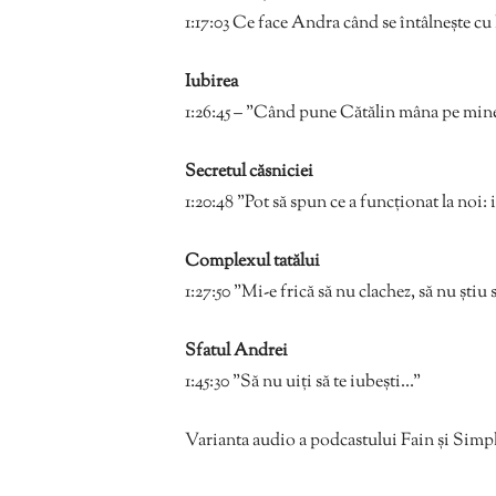
1:17:03 Ce face Andra când se întâlnește cu
Iubirea
1:26:45 – ”Când pune Cătălin mâna pe mine,
Secretul căsniciei
1:20:48 ”Pot să spun ce a funcționat la noi:
Complexul tatălui
1:27:50 ”Mi-e frică să nu clachez, să nu știu s
Sfatul Andrei
1:45:30 ”Să nu uiți să te iubești…”
Varianta audio a podcastului Fain și Simplu