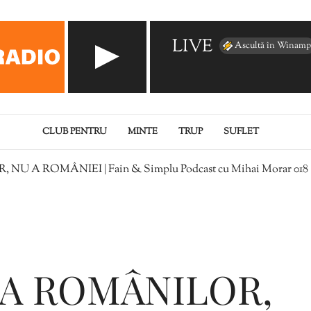
LIVE
Ascultă în Winamp
CLUB PENTRU
MINTE
TRUP
SUFLET
A ROMÂNIEI | Fain & Simplu Podcast cu Mihai Morar 018
A ROMÂNILOR,