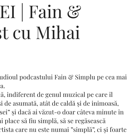
I | Fain &
t cu Mihai
Editorial Miha
Morar: CUM L-
SALVAT PE FĂ
FRUMOS
studioul podcastului Fain & Simplu pe cea mai
a.
, indiferent de genul muzical pe care îl
 și de asumată, atât de caldă și de inimoasă,
asei” și dacă ai văzut-o doar câteva minute în
mi place să fiu simplă, să se regăsească
tista care nu este numai ”simplă”, ci și foarte