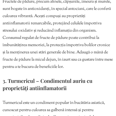
Fructele de pădure, precum afinele, căpșunile, zmeura și murele,
sunt bogate în antioxidanți, în special antociani, care le conferă
culoarea vibrantă. Acești compuși au proprietăți
antiinflamatorii remarcabile, protejând celulele împotriva
stresului oxidativ și reducând inflamația din organism.
Consumul regulat de fructe de pădure poate contribui la
îmbunătățirea memoriei, la protecția împotriva bolilor cronice
și la menținerea unei stări generale de bine. Adaugă o mână de
fructe de pădure la micul dejun, în iaurt sau ca gustare între mese
pentru a te bucura de beneficiile lor.
3. Turmericul – Condimentul auriu cu
proprietăți antiinflamatorii
Turmericul este un condiment popular în bucătăria asiatică,
cunoscut pentru culoarea sa galbenă intensă și pentru