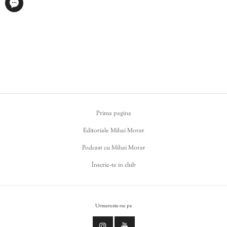
Prima pagina
Editoriale Mihai Morar
Podcast cu Mihai Morar
Înscrie-te in club
Urmareste-ne pe