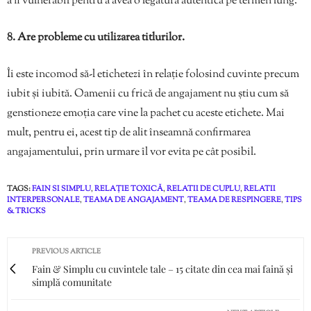
a fi vulnerabil pentru a avea o legătură autentică pe termen lung.
8. Are probleme cu utilizarea titlurilor.
Îi este incomod să-l etichetezi în relație folosind cuvinte precum
iubit și iubită. Oamenii cu frică de angajament nu știu cum să
genstioneze emoția care vine la pachet cu aceste etichete. Mai
mult, pentru ei, acest tip de alit înseamnă confirmarea
angajamentului, prin urmare îl vor evita pe cât posibil.
TAGS:
FAIN SI SIMPLU
,
RELAȚIE TOXICĂ
,
RELATII DE CUPLU
,
RELATII
INTERPERSONALE
,
TEAMA DE ANGAJAMENT
,
TEAMA DE RESPINGERE
,
TIPS
& TRICKS
PREVIOUS ARTICLE
Fain & Simplu cu cuvintele tale – 15 citate din cea mai faină și
simplă comunitate