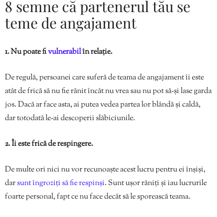
8 semne că partenerul tău se
teme de angajament
1. Nu poate fi
vulnerabil
în relație.
De regulă, persoanei care suferă de teama de angajament îi este
atât de frică să nu fie rănit încât nu vrea sau nu pot să-și lase garda
jos. Dacă ar face asta, ai putea vedea partea lor blândă și caldă,
dar totodată le-ai descoperii slăbiciunile.
2. Îi este frică de respingere.
De multe ori nici nu vor recunoaște acest lucru pentru ei înșiși,
dar
sunt îngroziți să fie respinși
. Sunt ușor răniți și iau lucrurile
foarte personal, fapt ce nu face decât să le sporească teama.