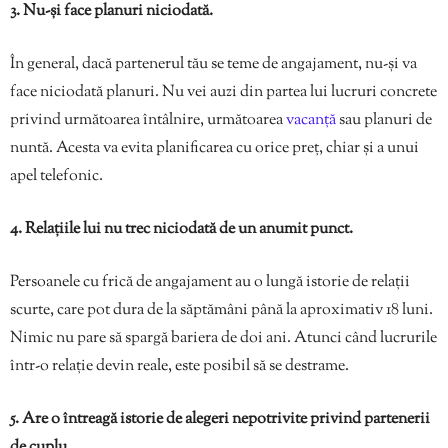
3. Nu-și face planuri niciodată.
În general, dacă partenerul tău se teme de angajament, nu-și va
face niciodată planuri. Nu vei auzi din partea lui lucruri concrete
privind următoarea întâlnire, următoarea
vacanță
sau planuri de
nuntă. Acesta va evita planificarea cu orice preț, chiar și a unui
apel telefonic.
4. Relațiile lui nu trec niciodată de un anumit punct.
Persoanele cu frică de angajament au o lungă istorie de relații
scurte, care pot dura de la săptămâni până la aproximativ 18 luni.
Nimic nu pare să spargă bariera de doi ani. Atunci când lucrurile
într-o relație devin reale, este posibil să se destrame.
5. Are o întreagă istorie de alegeri nepotrivite privind partenerii
de cuplu.