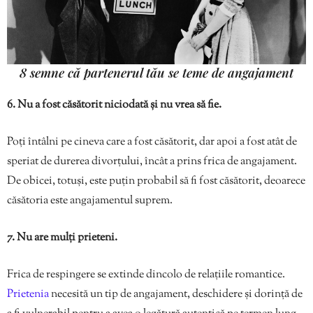
8 semne că partenerul tău se teme de angajament
6. Nu a fost căsătorit niciodată și nu vrea să fie.
Poți întâlni pe cineva care a fost căsătorit, dar apoi a fost atât de
speriat de durerea divorțului, încât a prins frica de angajament.
De obicei, totuși, este puțin probabil să fi fost căsătorit, deoarece
căsătoria este angajamentul suprem.
7. Nu are mulți prieteni.
Frica de respingere se extinde dincolo de relațiile romantice.
Prietenia
necesită un tip de angajament, deschidere și dorință de