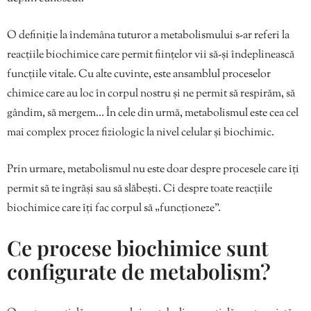
O definiție la îndemâna tuturor a metabolismului s-ar referi la
reacțiile biochimice care permit ființelor vii să-și îndeplinească
funcțiile vitale. Cu alte cuvinte, este ansamblul proceselor
chimice care au loc în corpul nostru și ne permit să respirăm, să
gândim, să mergem… În cele din urmă, metabolismul este cea cel
mai complex procez fiziologic la nivel celular și biochimic.
Prin urmare, metabolismul nu este doar despre procesele care îți
permit să te îngrăși sau să slăbești. Ci despre toate reacțiile
biochimice care îți fac corpul să „funcționeze”.
Ce procese biochimice sunt
configurate de metabolism?