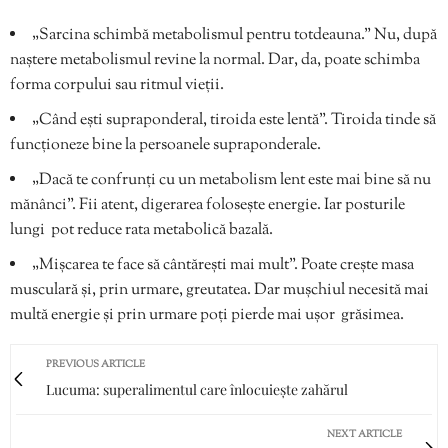
„Sarcina schimbă metabolismul pentru totdeauna.” Nu, după
naștere metabolismul revine la normal. Dar, da, poate schimba
forma corpului sau ritmul vieții.
„Când ești supraponderal, tiroida este lentă”. Tiroida tinde să
funcționeze bine la persoanele supraponderale.
„Dacă te confrunți cu un metabolism lent este mai bine să nu
mănânci”. Fii atent, digerarea folosește energie. Iar posturile
lungi pot reduce rata metabolică bazală.
„Mișcarea te face să cântărești mai mult”. Poate crește masa
musculară și, prin urmare, greutatea. Dar mușchiul necesită mai
multă energie și prin urmare poți pierde mai ușor grăsimea.
PREVIOUS ARTICLE
Lucuma: superalimentul care înlocuiește zahărul
NEXT ARTICLE