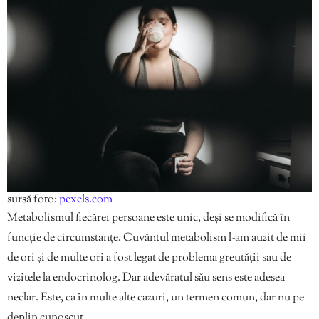
sursă foto:
pexels.com
Metabolismul fiecărei persoane este unic, deși se modifică în
funcție de circumstanțe. Cuvântul metabolism l-am auzit de mii
de ori și de multe ori a fost legat de problema greutății sau de
vizitele la endocrinolog. Dar adevăratul său sens este adesea
neclar. Este, ca în multe alte cazuri, un termen comun, dar nu pe
deplin cunoscut.