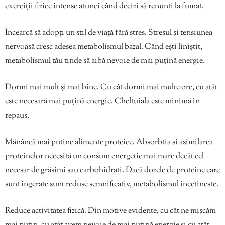
exerciții fizice intense atunci când decizi să renunți la fumat.
Încearcă să adopți un stil de viață fără stres. Stresul și tensiunea
nervoasă cresc adesea metabolismul bazal. Când ești liniștit,
metabolismul tău tinde să aibă nevoie de mai puțină energie.
Dormi mai mult și mai bine. Cu cât dormi mai multe ore, cu atât
este necesară mai puțină energie. Cheltuiala este minimă în
repaus.
Mănâncă mai puține alimente proteice. Absorbția și asimilarea
proteinelor necesită un consum energetic mai mare decât cel
necesar de grăsimi sau carbohidrați. Dacă dozele de proteine ​​care
sunt ingerate sunt reduse semnificativ, metabolismul încetinește.
Reduce activitatea fizică. Din motive evidente, cu cât ne mișcăm