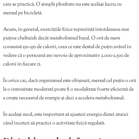
care se practică. O simplă plimbare nu este același lucru cu
mersul pe bicicletă.
Acum, în general, exercițiile fizice reprezintă întotdeauna mai
puține cheltuieli decât metabolismul bazal. O oră de mers
consumă 150-250 de calorii, ceea ce este destul de puțin având în
vedere că o persoană are nevoie de aproximativ 2.000-2.500 de
calorii în fiecare zi.
În orice caz, dacă organismul este obișnuit, mersul cel puțin o oră
la o intensitate moderată poate fi o modalitate foarte eficientă de
a crește necesarul de energie și deci a accelera metabolismul.
În același mod, este important să ajustezi energia dietei atunci
când încetezi să practici o activitate fizică regulată.