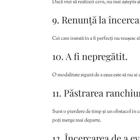
Dacă vrei să realizezi ceva, nu mai aștepta și
9. Renunță la încercar
Cei care insistă în a fi perfecți nu reușesc s
10. A fi nepregătit.
O modalitate sigură de a eșua este să nu ai 
11. Păstrarea ranchiu
Sunt o pierdere de timp și un obstacol în ca
poți merge mai departe.
12. Încercarea de a ev