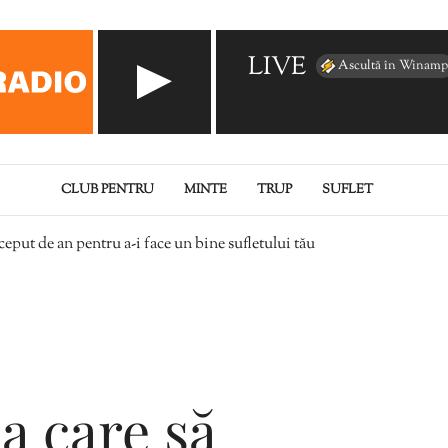
LIVE
Ascultă în Winamp
CLUB PENTRU
MINTE
TRUP
SUFLET
nceput de an pentru a-i face un bine sufletului tău
la care să