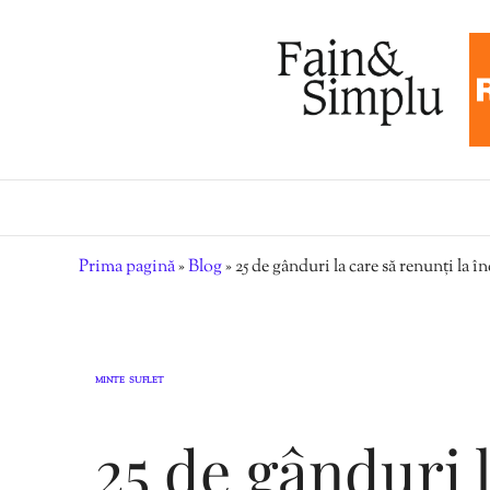
Prima pagină
»
Blog
»
25 de gânduri la care să renunți la î
MINTE
SUFLET
,
25 de gânduri 