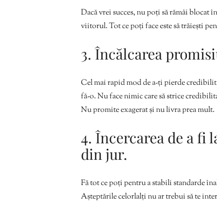
Dacă vrei succes, nu poți să rămâi blocat în t
viitorul. Tot ce poți face este să trăiești pe
3. Încălcarea promisi
Cel mai rapid mod de a-ți pierde credibilita
fă-o. Nu face nimic care să strice credibilit
Nu promite exagerat și nu livra prea mult.
4. Încercarea de a fi 
din jur.
Fă tot ce poți pentru a stabili standarde înal
Așteptările celorlalți nu ar trebui să te inte