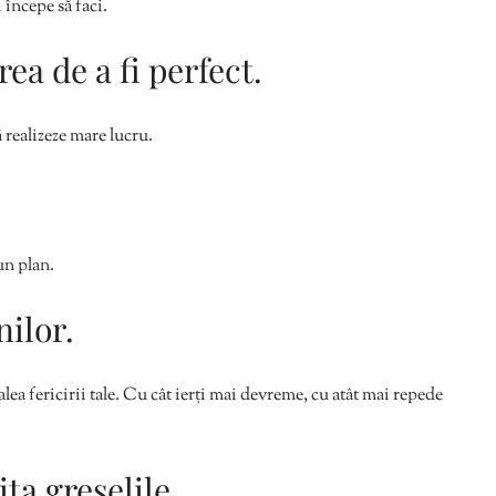
 începe să faci.
ea de a fi perfect.
ă realizeze mare lucru.
un plan.
nilor.
lea fericirii tale. Cu cât ierți mai devreme, cu atât mai repede
ita greșelile.