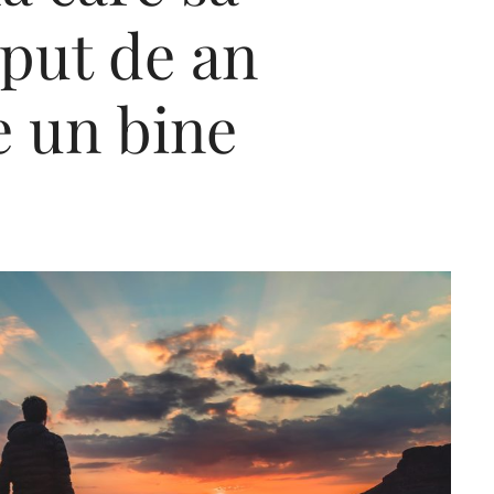
eput de an
e un bine
Editorial Miha
Morar: CUM L-
SALVAT PE FĂ
FRUMOS