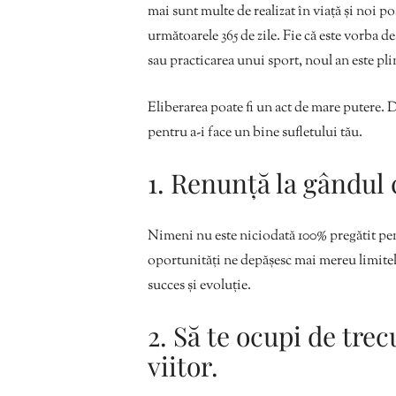
mai sunt multe de realizat în viață și noi po
următoarele 365 de zile. Fie că este vorba de
sau practicarea unui sport, noul an este pli
Eliberarea poate fi un act de mare putere. 
pentru a-i face un bine sufletului tău.
1. Renunță la gândul c
Nimeni nu este niciodată 100% pregătit pent
oportunități ne depășesc mai mereu limitele 
succes și evoluție.
2. Să te ocupi de trec
viitor.