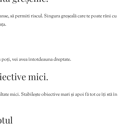
anse, să permiti riscul. Singura greșeală care te poate răni cu
ața.
.
u poți, vei avea întotdeauna dreptate.
iective mici.
ltate mici. Stabilește obiective mari și apoi fă tot ce îți stă în
otul