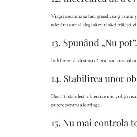
Viața înseamnă să faci greșeli, să-ți asumi ș
adevărat este să alegi să eviți să-ți trăiești vi
13. Spunând „Nu pot”
Indiferent dacă simți că poți sau crezi că n
14. Stabilirea unor ob
Dacă îți stabilești obiective mici, obții rezu
putere pentru a le atinge.
15. Nu mai controla t