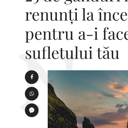
renunți la înc
pentru a-i fac
sufletului tău