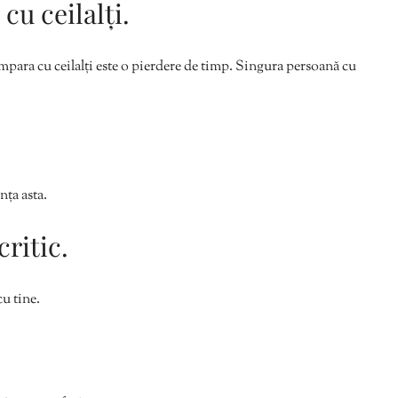
cu ceilalți.
ompara cu ceilalți este o pierdere de timp. Singura persoană cu
nța asta.
critic.
cu tine.