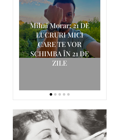
Mihai Morar: 21 DE
i
LUCRURI MICI
AM
SCRISOA
CARE TE VOR
T-
FOSTUL
SCHIMBA ÎN 21 DE
ZILE