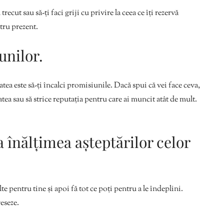
recut sau să-ți faci griji cu privire la ceea ce îți rezervă
ntru prezent.
unilor.
tea este să-ți încalci promisiunile. Dacă spui că vei face ceva,
atea sau să strice reputația pentru care ai muncit atât de mult.
la înălțimea așteptărilor celor
te pentru tine și apoi fă tot ce poți pentru a le îndeplini.
reseze.