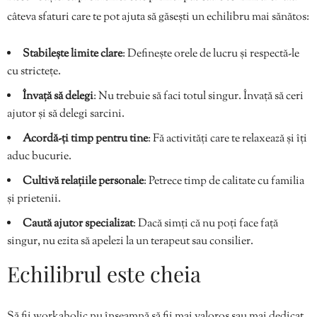
câteva sfaturi care te pot ajuta să găsești un echilibru mai sănătos:
Stabilește limite clare
: Definește orele de lucru și respectă-le
cu strictețe.
Învață să delegi
: Nu trebuie să faci totul singur. Învață să ceri
ajutor și să delegi sarcini.
Acordă-ți timp pentru tine
: Fă activități care te relaxează și îți
aduc bucurie.
Cultivă relațiile personale
: Petrece timp de calitate cu familia
și prietenii.
Caută ajutor specializat
: Dacă simți că nu poți face față
singur, nu ezita să apelezi la un terapeut sau consilier.
Echilibrul este cheia
Să fii workaholic nu înseamnă să fii mai valoros sau mai dedicat.