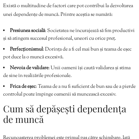
Există o multitudine de factori care pot contribui la dezvoltarea
unei dependențe de muncă. Printre aceștia se numără:
Presiunea socială
: Societatea ne încurajează să fim productivi
și să atingem succesul profesional, uneori cu orice preț.
Perfecționismul
: Dorința de a fi cel mai bun și teama de eșec
pot duce la o muncă excesivă.
Nevoia de validare
: Unii oameni își caută validarea și stima
de sine în realizările profesionale.
Frica de eșec
: Teama de a nu fi suficient de bun sau de a pierde
controlul poate împinge oamenii să muncească excesiv.
Cum să depășești dependența
de muncă
Recunoașterea problemei este primul pas către schimbare. Iată