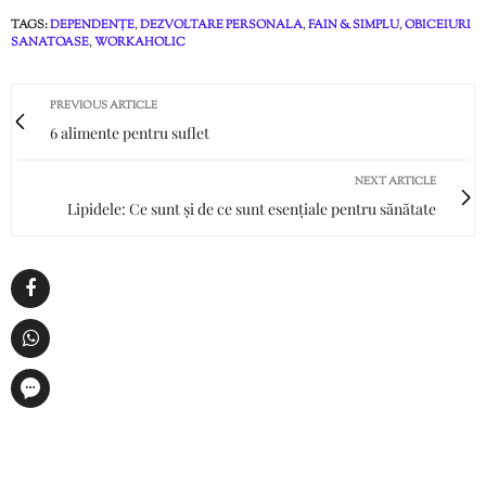
TAGS:
DEPENDENȚE
,
DEZVOLTARE PERSONALA
,
FAIN & SIMPLU
,
OBICEIURI
SANATOASE
,
WORKAHOLIC
PREVIOUS ARTICLE
6 alimente pentru suflet
NEXT ARTICLE
Lipidele: Ce sunt și de ce sunt esențiale pentru sănătate