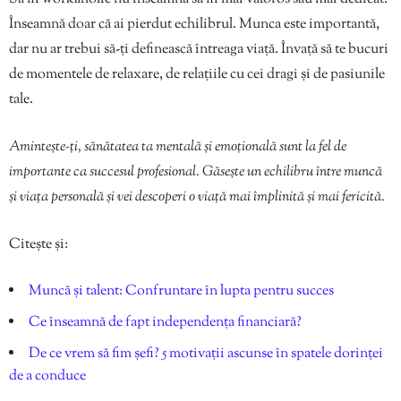
Înseamnă doar că ai pierdut echilibrul. Munca este importantă,
dar nu ar trebui să-ți definească întreaga viață. Învață să te bucuri
de momentele de relaxare, de relațiile cu cei dragi și de pasiunile
tale.
Amintește-ți, sănătatea ta mentală și emoțională sunt la fel de
importante ca succesul profesional. Găsește un echilibru între muncă
și viața personală și vei descoperi o viață mai împlinită și mai fericită.
Citește și:
Muncă și talent: Confruntare în lupta pentru succes
Ce înseamnă de fapt independența financiară?
De ce vrem să fim șefi? 5 motivații ascunse în spatele dorinței
de a conduce