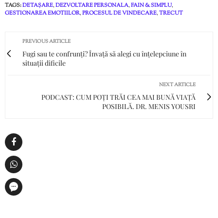
TAGS:
DETAȘARE
,
DEZVOLTARE PERSONALA
,
FAIN & SIMPLU
,
GESTIONAREA EMOTIILOR
,
PROCESUL DE VINDECARE
,
TRECUT
PREVIOUS ARTICLE
Fugi sau te confrunți? Învață să alegi cu înțelepciune în
situații dificile
NEXT ARTICLE
PODCAST: CUM POȚI TRĂI CEA MAI BUNĂ VIAȚĂ
POSIBILĂ. DR. MENIS YOUSRI