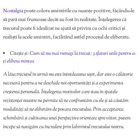
Nostalgia
poate colora amintirile cu nuanțe pozitive, făcându-le
să pară mai frumoase decât au fost în realitate. Înțelegerea că
trecutul poate fi idealizat ne ajută să privim cu ochi critici și
realiști la acele amintiri, facilitând astfel procesul de eliberare.
Citește și:
Cum să nu mai rumegi la trecut: 3 sfaturi utile pentru a-
ți elibera mintea
A lăsa trecutul în urmă nu este întotdeauna ușor, dar este o călătorie
necesară pentru a ne deschide noi oportunități și a experimenta
creșterea personală. Înțelegerea motivelor care stau în spatele
rezistenței noastre ne permite să ne confruntăm cu ele și să căutăm
modalități să ne eliberăm de povara trecutului. Prin acceptarea
schimbării și cultivarea unei perspective orientate spre viitor, putem
începe să navigăm cu încredere prin labirintul trecutului nostru.