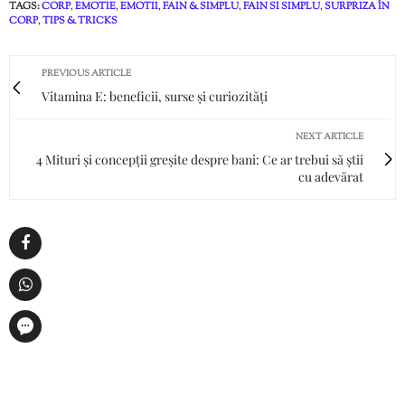
TAGS:
CORP
,
EMOTIE
,
EMOTII
,
FAIN & SIMPLU
,
FAIN SI SIMPLU
,
SURPRIZA ÎN
CORP
,
TIPS & TRICKS
PREVIOUS ARTICLE
Vitamina E: beneficii, surse și curiozități
NEXT ARTICLE
4 Mituri și concepții greșite despre bani: Ce ar trebui să știi
cu adevărat