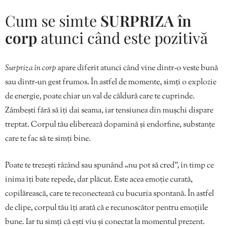
Cum se simte
SURPRIZA în
corp
atunci când este pozitivă
Surpriza în corp
apare diferit atunci când vine dintr-o veste bună
sau dintr-un gest frumos. În astfel de momente, simți o explozie
de energie, poate chiar un val de căldură care te cuprinde.
Zâmbești fără să îți dai seama, iar tensiunea din mușchi dispare
treptat. Corpul tău eliberează dopamină și endorfine, substanțe
care te fac să te simți bine.
Poate te trezești râzând sau spunând „nu pot să cred”, în timp ce
inima îți bate repede, dar plăcut. Este acea emoție curată,
copilărească, care te reconectează cu bucuria spontană. În astfel
de clipe, corpul tău îți arată că e recunoscător pentru emoțiile
bune. Iar tu simți că ești viu și conectat la momentul prezent.