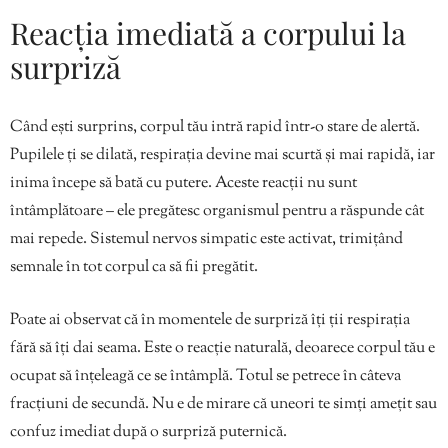
Reacția imediată a corpului la
surpriză
Când ești surprins, corpul tău intră rapid într-o stare de alertă.
Pupilele ți se dilată, respirația devine mai scurtă și mai rapidă, iar
inima începe să bată cu putere. Aceste reacții nu sunt
întâmplătoare – ele pregătesc organismul pentru a răspunde cât
mai repede. Sistemul nervos simpatic este activat, trimițând
semnale în tot corpul ca să fii pregătit.
Poate ai observat că în momentele de surpriză îți ții respirația
fără să îți dai seama. Este o reacție naturală, deoarece corpul tău e
ocupat să înțeleagă ce se întâmplă. Totul se petrece în câteva
fracțiuni de secundă. Nu e de mirare că uneori te simți amețit sau
confuz imediat după o surpriză puternică.