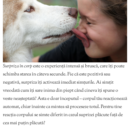
Surpriza în corp
este o experiență intensă și bruscă, care îți poate
schimba starea în câteva secunde. Fie că este pozitivă sau
negativă, surpriza îți activează imediat simțurile. Ai simțit
vreodată cum îți sare inima din piept când cineva îți spune o
veste neașteptată? Asta e doar începutul – corpul tău reacționează
automat, chiar înainte ca mintea să proceseze totul. Pentru tine
reacția corpului se simte diferit in cazul suprizei plăcute față de
cea mai puțin plăcută?