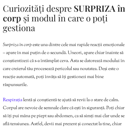
Curiozități despre
SURPRIZA în
corp
și modul în care o poți
gestiona
Surpriza în corp
este una dintre cele mai rapide reacții emoționale
– apare în mai puțin de o secundă. Uneori, apare chiar înainte să
conștientizezi că s-a întâmplat ceva. Asta se datorează modului în
care creierul tău procesează pericolul sau noutatea. Deși este o
reacție automată, poți învăța să îți gestionezi mai bine
răspunsurile.
Respirația
lentă și conștientă te ajută să revii la o stare de calm.
Corpul are nevoie de semnale clare că ești în siguranță. Poți chiar
să îți pui mâna pe piept sau abdomen, ca să simți mai clar unde se
află tensiunea. Astfel, devii mai prezent și conectat la tine, chiar