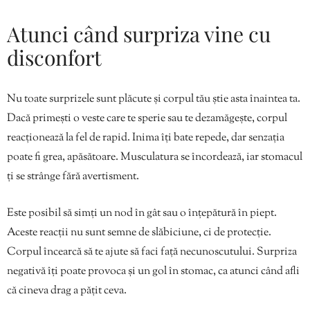
Atunci când surpriza vine cu
disconfort
Nu toate surprizele sunt plăcute și corpul tău știe asta înaintea ta.
Dacă primești o veste care te sperie sau te dezamăgește, corpul
reacționează la fel de rapid. Inima îți bate repede, dar senzația
poate fi grea, apăsătoare. Musculatura se încordează, iar stomacul
ți se strânge fără avertisment.
Este posibil să simți un nod în gât sau o înțepătură în piept.
Aceste reacții nu sunt semne de slăbiciune, ci de protecție.
Corpul încearcă să te ajute să faci față necunoscutului. Surpriza
negativă îți poate provoca și un gol în stomac, ca atunci când afli
că cineva drag a pățit ceva.