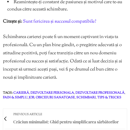
Reamintește-ți constant de pasiunea și motivul care te-au
condus către această schimbare.
Citește și:
Sunt fericirea și succesul compatibile?
Schimbarea carierei poate fi un moment captivant în viața ta
profesională. Cu un plan bine gândit, o pregătire adecvată și o
atitudine pozitivă, poți face tranziția către un nou domeniu
profesional cu succes și satisfacție. Odată ce ai luat decizia și ai
început să urmezi acești pași, vei fi pe drumul cel bun către o
nouă și împlinitoare carieră.
TAGS:
CARIERĂ
,
DEZVOLTARE PERSONALA
,
DEZVOLTARE PROFESIONALĂ
,
FAIN & SIMPLU
,
JOB
,
OBICEIURI SANATOASE
,
SCHIMBARI
,
TIPS & TRICKS
PREVIOUS ARTICLE
Crăciun minimalist: Ghid pentru simplificarea sărbătorilor