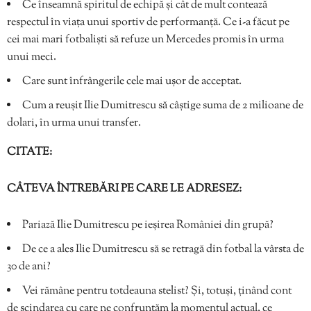
Ce înseamnă spiritul de echipă și cât de mult contează
respectul în viața unui sportiv de performanță. Ce i-a făcut pe
cei mai mari fotbaliști să refuze un Mercedes promis în urma
unui meci.
Care sunt înfrângerile cele mai ușor de acceptat.
Cum a reușit Ilie Dumitrescu să câștige suma de 2 milioane de
dolari, în urma unui transfer.
CITATE:
CÂTEVA ÎNTREBĂRI PE CARE LE ADRESEZ:
Pariază Ilie Dumitrescu pe ieșirea României din grupă?
De ce a ales Ilie Dumitrescu să se retragă din fotbal la vârsta de
30 de ani?
Vei rămâne pentru totdeauna stelist? Și, totuși, ținând cont
de scindarea cu care ne confruntăm la momentul actual, ce