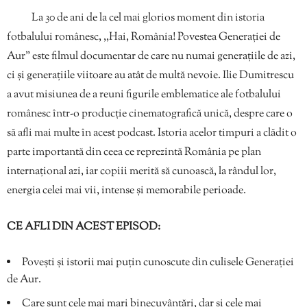
La 30 de ani de la cel mai glorios moment din istoria
fotbalului românesc, ,,Hai, România! Povestea Generației de
Aur” este filmul documentar de care nu numai generațiile de azi,
ci și generațiile viitoare au atât de multă nevoie. Ilie Dumitrescu
a avut misiunea de a reuni figurile emblematice ale fotbalului
românesc într-o producție cinematografică unică, despre care o
să afli mai multe în acest podcast. Istoria acelor timpuri a clădit o
parte importantă din ceea ce reprezintă România pe plan
internațional azi, iar copiii merită să cunoască, la rândul lor,
energia celei mai vii, intense și memorabile perioade.
CE AFLI DIN ACEST EPISOD:
Povești și istorii mai puțin cunoscute din culisele Generației
de Aur.
Care sunt cele mai mari binecuvântări, dar și cele mai