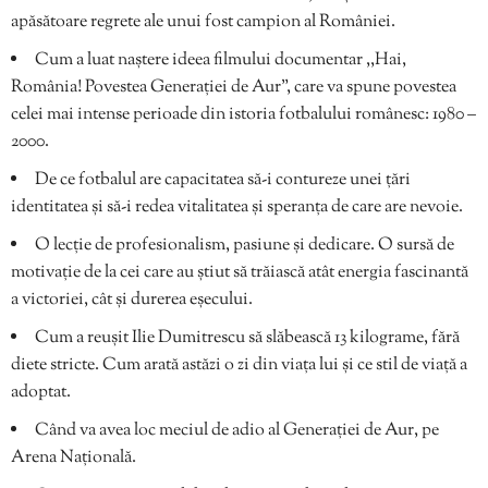
apăsătoare regrete ale unui fost campion al României.
Cum a luat naștere ideea filmului documentar ,,Hai,
România! Povestea Generației de Aur”, care va spune povestea
celei mai intense perioade din istoria fotbalului românesc: 1980 –
2000.
De ce fotbalul are capacitatea să-i contureze unei țări
identitatea și să-i redea vitalitatea și speranța de care are nevoie.
O lecție de profesionalism, pasiune și dedicare. O sursă de
motivație de la cei care au știut să trăiască atât energia fascinantă
a victoriei, cât și durerea eșecului.
Cum a reușit Ilie Dumitrescu să slăbească 13 kilograme, fără
diete stricte. Cum arată astăzi o zi din viața lui și ce stil de viață a
adoptat.
Când va avea loc meciul de adio al Generației de Aur, pe
Arena Națională.