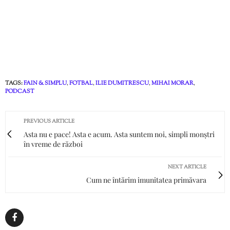
TAGS:
FAIN & SIMPLU
,
FOTBAL
,
ILIE DUMITRESCU
,
MIHAI MORAR
,
PODCAST
PREVIOUS ARTICLE
Asta nu e pace! Asta e acum. Asta suntem noi, simpli monștri
în vreme de război
NEXT ARTICLE
Cum ne întărim imunitatea primăvara