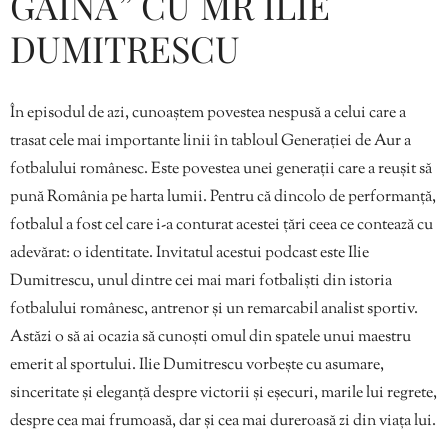
GĂINĂ” CU MR ILIE
DUMITRESCU
În episodul de azi, cunoaștem povestea nespusă a celui care a
trasat cele mai importante linii în tabloul Generației de Aur a
fotbalului românesc. Este povestea unei generații care a reușit să
pună România pe harta lumii. Pentru că dincolo de performanță,
fotbalul a fost cel care i-a conturat acestei țări ceea ce contează cu
adevărat: o identitate. Invitatul acestui podcast este Ilie
Dumitrescu, unul dintre cei mai mari fotbaliști din istoria
fotbalului românesc, antrenor și un remarcabil analist sportiv.
Astăzi o să ai ocazia să cunoști omul din spatele unui maestru
emerit al sportului. Ilie Dumitrescu vorbește cu asumare,
sinceritate și eleganță despre victorii și eșecuri, marile lui regrete,
despre cea mai frumoasă, dar și cea mai dureroasă zi din viața lui.