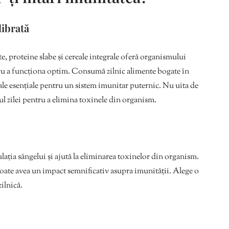
librată
e, proteine slabe și cereale integrale oferă organismului
ntru a funcționa optim. Consumă zilnic alimente bogate în
rale esențiale pentru un sistem imunitar puternic. Nu uita de
ul zilei pentru a elimina toxinele din organism.
lația sângelui și ajută la eliminarea toxinelor din organism.
poate avea un impact semnificativ asupra imunității. Alege o
zilnică.