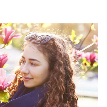
Editorial Miha
Morar: CUM L-
SALVAT PE FĂ
FRUMOS