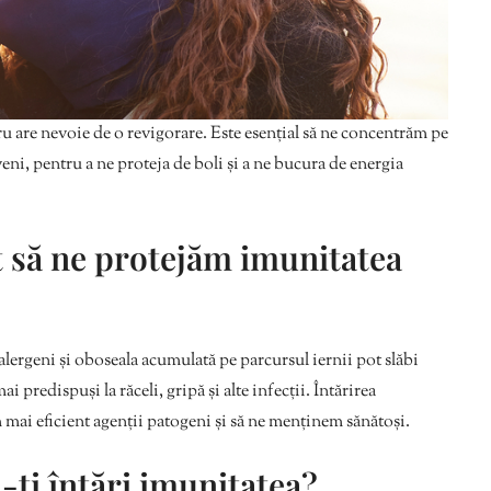
 are nevoie de o revigorare. Este esențial să ne concentrăm pe
eni, pentru a ne proteja de boli și a ne bucura de energia
t să ne protejăm imunitatea
lergeni și oboseala acumulată pe parcursul iernii pot slăbi
predispuși la răceli, gripă și alte infecții. Întărirea
mai eficient agenții patogeni și să ne menținem sănătoși.
-ți întări imunitatea?