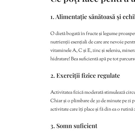
1. Alimentație sănătoasă și echi
O dietă bogată în fructe și legume proaspet
nutrienții esențiali de care are nevoie pe
vitaminele A, C și E, zinc și seleniu, mine
hidratare! Bea suficientă apă pe tot parcurs
2. Exerciții fizice regulate
Activitatea fizică moderată stimulează circu
Chiar și o plimbare de 30 de minute pe zi 
activitate care îți place și fă din ea o rutină 
3. Somn suficient