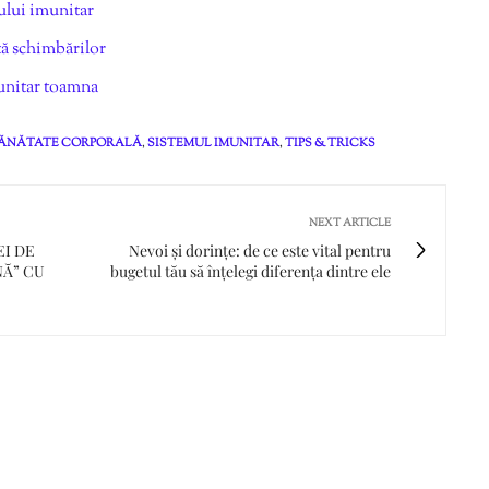
ului imunitar
ță schimbărilor
munitar toamna
ĂNĂTATE CORPORALĂ
,
SISTEMUL IMUNITAR
,
TIPS & TRICKS
NEXT ARTICLE
I DE
Nevoi și dorințe: de ce este vital pentru
NĂ” CU
bugetul tău să înțelegi diferența dintre ele