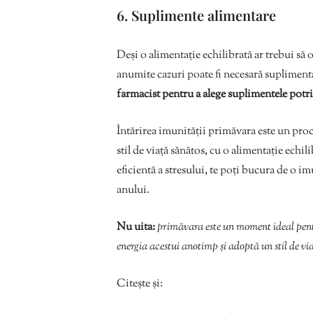
6. Suplimente alimentare
Deși o alimentație echilibrată ar trebui să 
anumite cazuri poate fi necesară supliment
farmacist pentru a alege suplimentele potri
Întărirea imunității primăvara este un pr
stil de viață sănătos, cu o alimentație echili
eficientă a stresului, te poți bucura de o i
anului.
Nu uita:
primăvara este un moment ideal pentr
energia acestui anotimp și adoptă un stil de vi
Citește și: