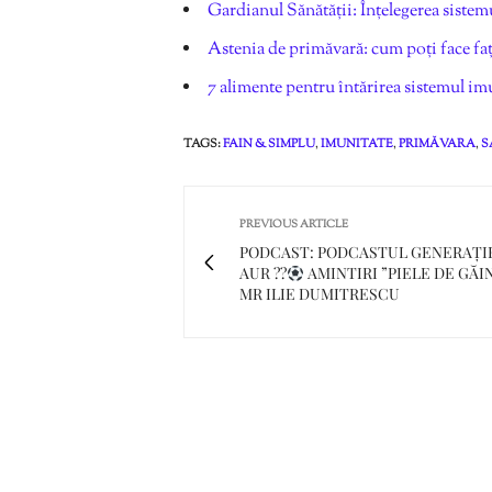
Gardianul Sănătății: Înțelegerea sistem
Astenia de primăvară: cum poți face fa
7 alimente pentru întărirea sistemul i
TAGS:
FAIN & SIMPLU
,
IMUNITATE
,
PRIMĂVARA
,
S
PREVIOUS ARTICLE
PODCAST: PODCASTUL GENERAȚIE
AUR ??
AMINTIRI ”PIELE DE GĂI
MR ILIE DUMITRESCU