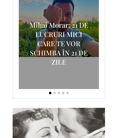
Mihai Morar: 21 DE
i
LUCRURI MICI
AM
SCRISOA
CARE TE VOR
T-
FOSTUL
SCHIMBA ÎN 21 DE
ZILE