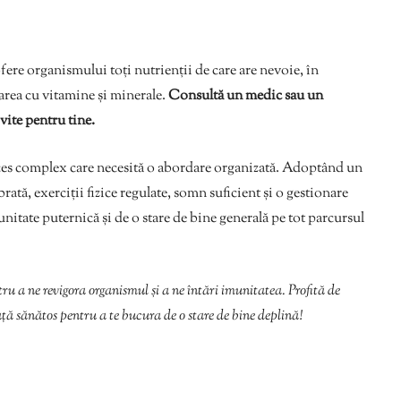
ofere organismului toți nutrienții de care are nevoie, în
area cu vitamine și minerale.
Consultă un medic sau un
vite pentru tine.
oces complex care necesită o abordare organizată. Adoptând un
brată, exerciții fizice regulate, somn suficient și o gestionare
munitate puternică și de o stare de bine generală pe tot parcursul
u a ne revigora organismul și a ne întări imunitatea. Profită de
ață sănătos pentru a te bucura de o stare de bine deplină!