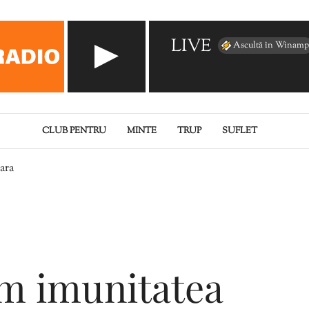
LIVE
Ascultă în Winamp
CLUB PENTRU
MINTE
TRUP
SUFLET
ara
m imunitatea