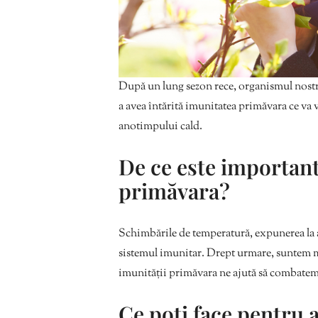
După un lung sezon rece, organismul nostru
a avea întărită imunitatea primăvara ce va v
anotimpului cald.
De ce este importan
primăvara?
Schimbările de temperatură, expunerea la a
sistemul imunitar. Drept urmare, suntem mai 
imunității primăvara ne ajută să combatem 
Ce poți face pentru a