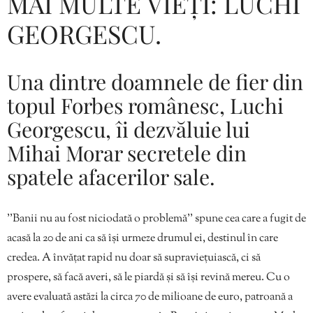
MAI MULTE VIEȚI: LUCHI
GEORGESCU.
Una dintre doamnele de fier din
topul Forbes românesc, Luchi
Georgescu, îi dezvăluie lui
Mihai Morar secretele din
spatele afacerilor sale.
’’Banii nu au fost niciodată o problemă’’ spune cea care a fugit de
acasă la 20 de ani ca să își urmeze drumul ei, destinul în care
credea. A învățat rapid nu doar să supraviețuiască, ci să
prospere, să facă averi, să le piardă și să își revină mereu. Cu o
avere evaluată astăzi la circa 70 de milioane de euro, patroană a