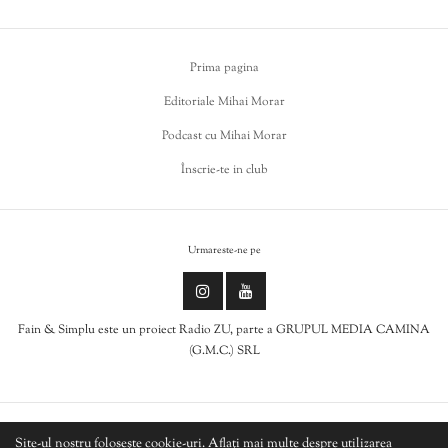
Prima pagina
Editoriale Mihai Morar
Podcast cu Mihai Morar
Înscrie-te in club
Urmareste-ne pe
Fain & Simplu este un proiect Radio ZU, parte a GRUPUL MEDIA CAMINA
(G.M.C.) SRL
Politica de cookies
Site-ul nostru folosește cookie-uri. Aflați mai multe despre utilizarea