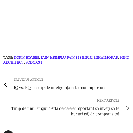
TAGS:
DORIN BOABES
,
FAIN & SIMPLU
,
FAIN SI SIMPLU
,
MIHAI MORAR
,
MIND
ARCHITECT
,
PODCAST
PREVIOUS ARTICLE
IQ vs. EQ - ce tip de inteligență este mai important
NEXT ARTICLE
Timp de unul singur? Află de ce e e important să înveți să te
bucuri (și) de compania ta!