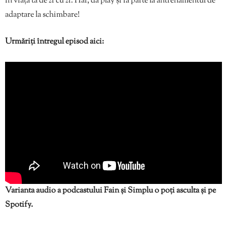
în viața ta de zi cu zi. Hai, dă play și ia parte la antrenamentul de
adaptare la schimbare!
Urmăriți întregul episod aici:
Varianta audio a podcastului Fain și Simplu o poți asculta și pe
Spotify.